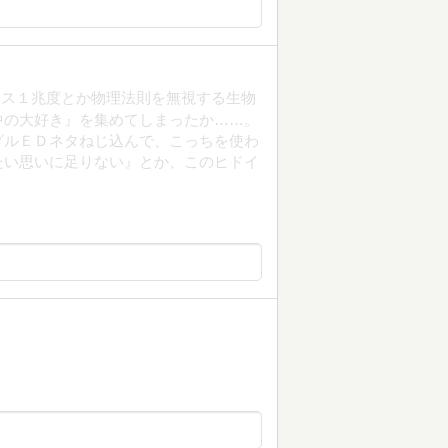
ナス１兆度とか物理法則を無視する生物
中の大好き』を集めてしまったか……。
グルＥＤネタねじ込んで、こっちを使わ
たい思いに足りない』とか、このヒドイ