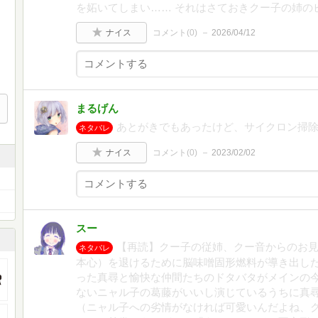
を妬いてしまい…… それはさておきクー子の姉の
ナイス
コメント(
0
)
2026/04/12
まるげん
あとがきでもあったけど、サイクロン掃
ネタバレ
ナイス
コメント(
0
)
2023/02/02
スー
【再読】クー子の従姉、クー音からのお
ネタバレ
本心）を退けるために脳味噌固形燃料が導き出し
った真尋と愉快な仲間たちのドタバタがメインの
ないニャル子の葛藤がいいし演じているうちに真
（ニャル子への劣情がなければ可愛いんだよね、