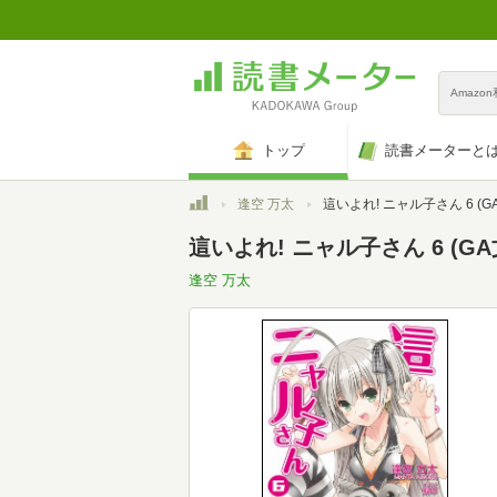
Amazo
トップ
読書メーターと
トップ
逢空 万太
這いよれ! ニャル子さん 6 (G
這いよれ! ニャル子さん 6 (GA
逢空 万太