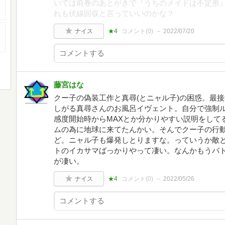
いては前巻のあとがきで『うちのメイドは不定形
れも伏線回収と言っていいのかな？
ナイス
★4
コメント(
0
)
2022/07/20
藤宮はな
クー子の偽装工作と真尋(とニャル子)の困惑。最
しがる真尋さんのお風呂イヴェント。自分で強制
感度開始時からMAXとか分かりやすい説明をして
ムの為に地球に来てたんかい。そんでクー子の行
ど。ニャル子も爆発しとりますな。っていうか敵
トのイカサマばっかりやって凄い。なんかもうバ
が凄い。
ナイス
★4
コメント(
0
)
2022/05/26