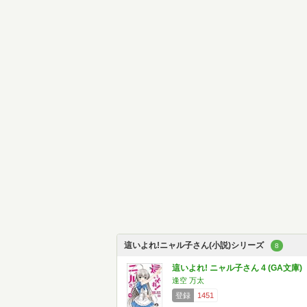
這いよれ!ニャル子さん(小説)シリーズ
8
這いよれ! ニャル子さん 4 (GA文庫)
逢空 万太
登録
1451