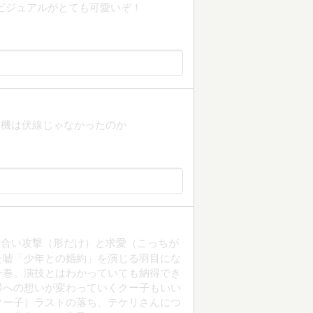
ビジュアルがとても可愛いぞ！
除機は伏線じゃなかったのか
見合い攻撃（形だけ）と求愛（こっちが
た嘘「少年との婚約」を演じる羽目にな
今巻。演技とはわかっていても納得でき
尋への想いが変わっていくクー子もいい
クー子）ラストの落ち、テケリさんにつ