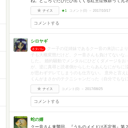
ね。ところでたびたび出てくる紅王症候群って元
ナイス
★1
コメント(
0
)
2017/10/17
シロヤギ
クー子の従姉妹であるクー音の来訪により
ネタバレ
子も大概変態だけど、クー音さんも負けてないな
した。 婚約騒動でメンタルにひどくダメージをお
が、逆に真尋と読者側からしたらあんなにがちに
が思わずデレてしまうのも仕方ない。 意外と言え
くんがまさかのテクニシャンだった（自分でもな
ナイス
コメント(
0
)
2017/08/25
蛇の婿
クー音さん来襲回。『うちのメイドは不定形』第