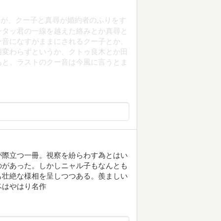
すが、クー子と真尋が婚約者のふりをす
ンタッ君の一線を越えた絡みとか真尋と
ー音になすがままにされるクー子とか、
相変わらずというか、クトゥ良木とか田
あと、ラストのクー音は今風に言うとま
が際立つ一冊。視察を紛らわす為とはい
のがあった。しかしニャル子もなんとも
も壮絶な様相を呈しつつある。羨ましい
ベはやはり名作