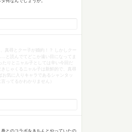
ネタ何なんでしょうか。
、真尋とクー子が婚約！？ しかしクー
……と読んでてどこか遠い目になってま
ったりとニャル子としては辛い今回だ
泣きじゃくるニャル子は新鮮的で、真尋
ばお気に入りキャラであるシャンタッ
に言ってるかわかりません）
２巻とのコラボをきちんとやっていたの