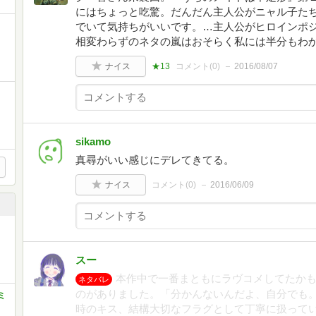
にはちょっと吃驚。だんだん主人公がニャル子た
でいて気持ちがいいです。…主人公がヒロインポ
相変わらずのネタの嵐はおそらく私には半分もわ
ナイス
★13
コメント(
0
)
2016/08/07
sikamo
真尋がいい感じにデレてきてる。
ナイス
コメント(
0
)
2016/06/09
スー
本作中で一番まともにラヴコメしてたか
ネタバレ
のがありました。「分かんないんだよ、自分でも
ミ
時のキス、結構大切なフラグとして丁寧に扱って