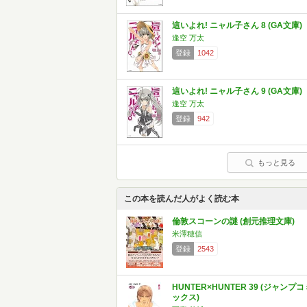
這いよれ! ニャル子さん 8 (GA文庫)
逢空 万太
登録
1042
這いよれ! ニャル子さん 9 (GA文庫)
逢空 万太
登録
942
もっと見る
この本を読んだ人がよく読む本
倫敦スコーンの謎 (創元推理文庫)
米澤穂信
登録
2543
HUNTER×HUNTER 39 (ジャンプコ
ックス)