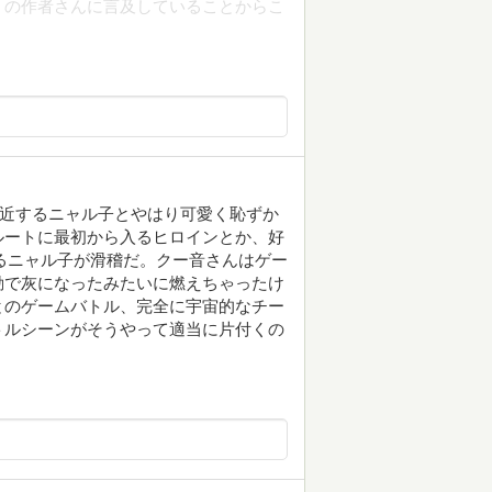
』の作者さんに言及していることからこ
接近するニャル子とやはり可愛く恥ずか
ルートに最初から入るヒロインとか、好
るニャル子が滑稽だ。クー音さんはゲー
動で灰になったみたいに燃えちゃったけ
とのゲームバトル、完全に宇宙的なチー
トルシーンがそうやって適当に片付くの