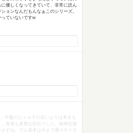
ちに優しくなってきていて、非常に読ん
ジションなんだもんなぁこのシリーズ。
かっていないですw
も。中盤のニャル子の這いよりは来るも
。」真尋も真摯な対応でした。精神交換
いますね。でも基本は今まで通りのドタ