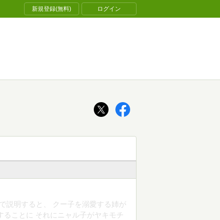
新規登録(無料)
ログイン
行で説明すると、 クー子を溺愛する姉が
することに それにニャル子がヤキモチ