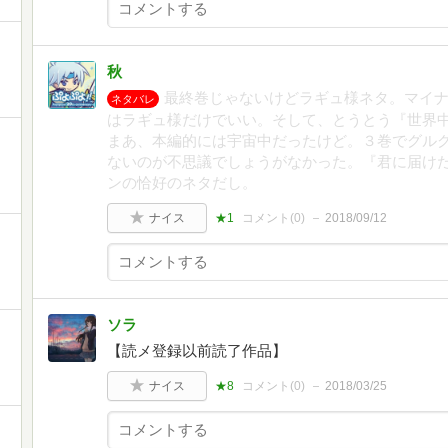
秋
最終巻じゃないけどラギュ様ネタ。マイ
ネタバレ
はラギュ様だけでいい。そして、とうとう『世界
まあ、本編的には宇宙中だったけど。３巻でグル
ないのが不思議でしょうがなかった。『君に届け
ンの恰好のネタだし。
ナイス
★1
コメント(
0
)
2018/09/12
ソラ
【読メ登録以前読了作品】
ナイス
★8
コメント(
0
)
2018/03/25