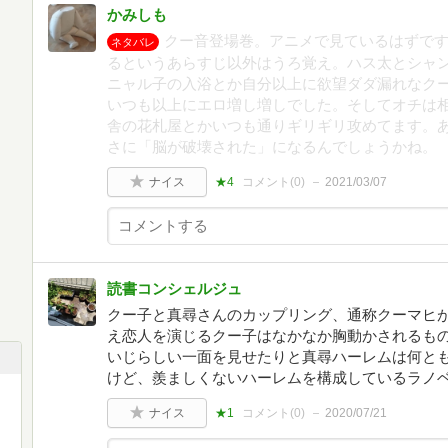
かみしも
クー音登場巻。アニメで見ているはずで
ネタバレ
るというあらすじ以外はうろ覚え。ハス太とシャ
ニャル子の入浴とか自分以上に欲望ダダ漏れなク
いつも以上にエロ増し増しでした。そしてオチは
舎の花札屋とかいつも通りギリギリ攻めてます。
さに「脳が破壊された」になるんでしょうかね。
ナイス
★4
コメント(
0
)
2021/03/07
読書コンシェルジュ
クー子と真尋さんのカップリング、通称クーマヒ
え恋人を演じるクー子はなかなか胸動かされるも
いじらしい一面を見せたりと真尋ハーレムは何と
けど、羨ましくないハーレムを構成しているラノ
ナイス
★1
コメント(
0
)
2020/07/21