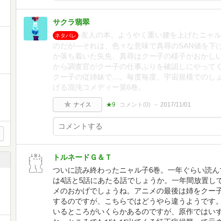
サクラ翡翠
友人の本。ようやく重い腰を上げたニャ
ネタバレ
のだが―それは、色々な意味で真尋のSAN値を下
か落ち着いた矢先、真尋はクー子の様子がおかし
から調査官がクー子の仕事ぶりを確認しにやって
クー子の従姉妹で…。毎度毎度、宇宙規模でのし
げる混沌コメディー第6巻。
ナイス
★9
コメント(
0
)
2017/11/01
トルネードＧ＆Ｔ
ついに読み終わったニャル子6巻。一年ぐらい読ん
は4話と5話にあたる話でしょうか。一年間放置し
メのおかげでしょうね。アニメの最後は姉をクー
するのですが、こちらではどうやら違うようです
いるところがいくらかあるのですが、原作ではい