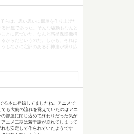
ル子らは、思い思いに部屋を作り上げた
げる部屋であった。そんな騒動もなんと
いことに気づいた。なんと惑星保護機構
くるからだというのだ。しかも、それは
ょうもなさに定評のある邪神達が繰り広
でる本に登録してましたね。アニメで
てても大筋の流れを覚えていたのはアニ
子の部屋に閉じ込めて終わりだった気が
。アニメ二期は若干話が崩れてしまって
ずれも安定して作られていたようです