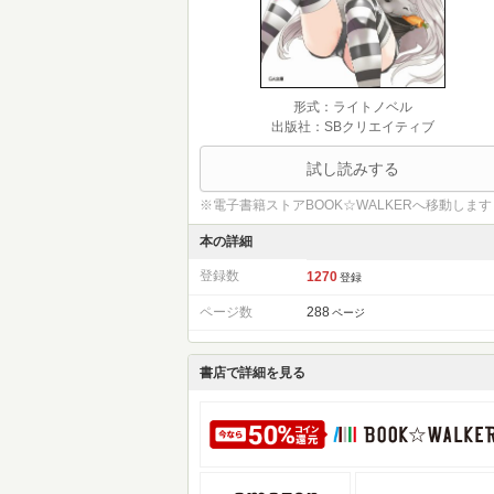
形式：ライトノベル
出版社：SBクリエイティブ
試し読みする
※電子書籍ストアBOOK☆WALKERへ移動します
本の詳細
登録数
1270
登録
ページ数
288
ページ
書店で詳細を見る