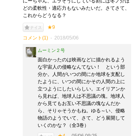
にーちゃん、エラそうにしている割には冬ノ介ほ
どの柔軟性・適応力もないみたいだ。さてさて、
これからどうなる？
★9
ナイス
コメント(1)
2018/05/06
ムーミン２号
面白かったのは映画などに描かれるよう
な宇宙人の侵略なんてない！ という部
分か。人間がいつの間にか地球を支配し
たように、いつの間にかその人間の上に
立つようにしたいらしい。エイリアンか
ら見れば、地球人は不思議の塊。地球人
から見てもお互い不思議の塊なんだか
ら、そりゃそうかもね。ゆる～い、侵略
物語のようでいて、さて、どう展開して
いくのかな？（全3巻）
★4
05/06 09:25