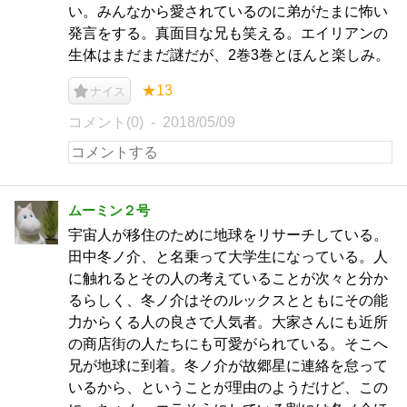
い。みんなから愛されているのに弟がたまに怖い
発言をする。真面目な兄も笑える。エイリアンの
生体はまだまだ謎だが、2巻3巻とほんと楽しみ。
★13
ナイス
コメント(0)
2018/05/09
ムーミン２号
宇宙人が移住のために地球をリサーチしている。
田中冬ノ介、と名乗って大学生になっている。人
に触れるとその人の考えていることが次々と分か
るらしく、冬ノ介はそのルックスとともにその能
力からくる人の良さで人気者。大家さんにも近所
の商店街の人たちにも可愛がられている。そこへ
兄が地球に到着。冬ノ介が故郷星に連絡を怠って
いるから、ということが理由のようだけど、この