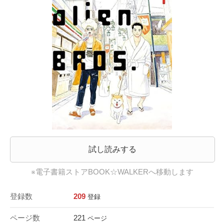
試し読みする
※電子書籍ストアBOOK☆WALKERへ移動します
登録数
209
登録
ページ数
221
ページ