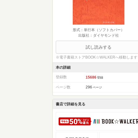
形式：単行本（ソフトカバー）
出版社：ダイヤモンド社
試し読みする
※電子書籍ストアBOOK☆WALKERへ移動します
本の詳細
登録数
15686
登録
ページ数
296
ページ
書店で詳細を見る