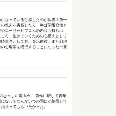
わになっていると感じたのが読後の第一
ーの教えを実践したら、半ば学級崩壊と
書やエーリッヒフロムの内容も持ち出
にしろ、生きていくための心構えとして
戦時軍医として兵士を治療後、また戦地
自の心理学を構成することになった一要
この忌々しい毒虫め！ 前作に増して青年
耶になってなんかいつの間にか納得して
は頑張ってもらいたかった。