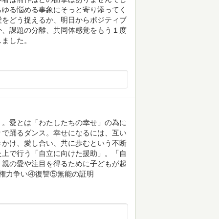
らゆる悩める事象にそっと寄り添ってく
愛をどう捉えるか、明日からポジティブ
か、課題の分離、共同体感覚をもう１度
しました。
」。愛とは「わたしたちの幸せ」の為に
りで踊るダンス。幸せになるには、互い
きかけ、愛し合い、共に歩むという不断
上で行う「自立に向けた援助」。「自
。親の愛や注目を得るために子どもが起
権力争い④復讐⑤無能の証明