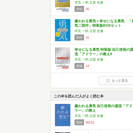
岸見 一郎,古賀 史健
登録
26
嫌われる勇気＋幸せになる勇気 「
気二部作」特装版BOXセット
岸見 一郎,古賀 史健
登録
15
幸せになる勇気 特装版 自己啓発の
流「アドラー」の教えII
岸見 一郎,古賀 史健
登録
14
もっと見る
この本を読んだ人がよく読む本
嫌われる勇気 自己啓発の源流「アド
ラー」の教え
岸見 一郎,古賀 史健
登録
56151