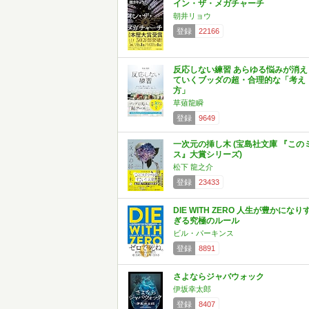
イン・ザ・メガチャーチ
朝井リョウ
登録
22166
反応しない練習 あらゆる悩みが消え
ていくブッダの超・合理的な「考え
方」
草薙龍瞬
登録
9649
一次元の挿し木 (宝島社文庫 『この
ス』大賞シリーズ)
松下 龍之介
登録
23433
DIE WITH ZERO 人生が豊かになり
ぎる究極のルール
ビル・パーキンス
登録
8891
さよならジャバウォック
伊坂幸太郎
登録
8407