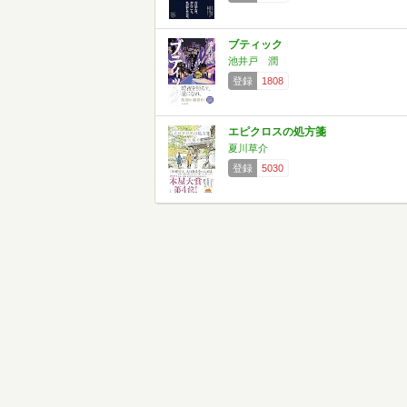
ブティック
池井戸 潤
登録
1808
エピクロスの処方箋
夏川草介
登録
5030