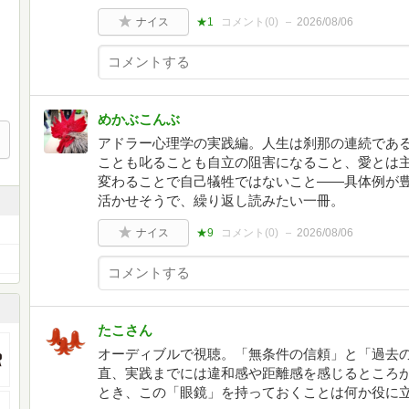
ナイス
★1
コメント(
0
)
2026/08/06
めかぶこんぶ
アドラー心理学の実践編。人生は刹那の連続であ
ことも叱ることも自立の阻害になること、愛とは
変わることで自己犠牲ではないこと——具体例が
活かせそうで、繰り返し読みたい一冊。
ナイス
★9
コメント(
0
)
2026/08/06
たこさん
オーディブルで視聴。「無条件の信頼」と「過去
直、実践までには違和感や距離感を感じるところ
とき、この「眼鏡」を持っておくことは何か役に