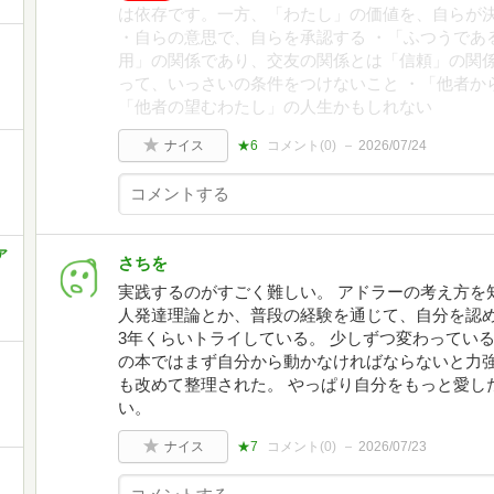
は依存です。一方、「わたし」の価値を、自らが
・自らの意思で、自らを承認する ・「ふつうであ
用」の関係であり、交友の関係とは「信頼」の関係
って、いっさいの条件をつけないこと ・「他者か
「他者の望むわたし」の人生かもしれない
ナイス
★6
コメント(
0
)
2026/07/24
ア
さちを
実践するのがすごく難しい。 アドラーの考え方を
人発達理論とか、普段の経験を通じて、自分を認
3年くらいトライしている。 少しずつ変わってい
の本ではまず自分から動かなければならないと力
も改めて整理された。 やっぱり自分をもっと愛し
い。
ナイス
★7
コメント(
0
)
2026/07/23