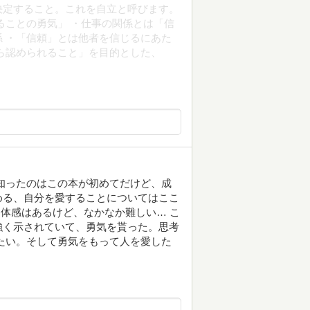
決定すること。これを自立と呼びます。
ることの勇気」 ・仕事の関係とは「信
 ・「信頼」とは他者を信じるにあた
ら認められること」を目的とした、
知ったのはこの本が初めてだけど、成
める、自分を愛することについてはここ
る体感はあるけど、なかなか難しい… こ
強く示されていて、勇気を貰った。思考
たい。そして勇気をもって人を愛した