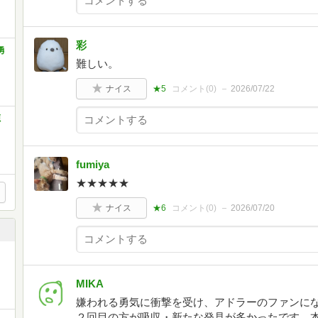
彩
勇
難しい。
ナイス
★5
コメント(
0
)
2026/07/22
源
fumiya
★★★★★
ナイス
★6
コメント(
0
)
2026/07/20
MIKA
嫌われる勇気に衝撃を受け、アドラーのファンに
２回目の方が吸収・新たな発見が多かったです。