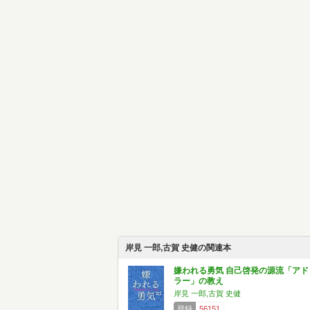
岸見 一郎,古賀 史健の関連本
嫌われる勇気 自己啓発の源流「アド
ラー」の教え
岸見 一郎,古賀 史健
登録
56151