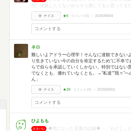
か、実践したくないからそう感じてると思ってる
ナイス
★6
コメント(
0
)
2026/08/04
ネロ
難しいよアドラー心理学！そんなに達観できないよ..
り生きていない今の自分を肯定するため"に不幸で
らで自らを承認していくしかない。特別ではない
でなくとも、優れていなくとも。→"私達""我々"
ん」
ナイス
★28
コメント(
0
)
2026/08/02
ひよもも
◆気になった言葉の記録◆ ・「わたし」
ネタバレ