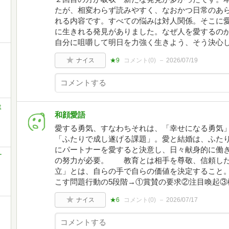
たが、相変わらず読みやすく、なおかつ日常のあ
れる内容です。すべての悩みは対人関係。そこに
に生きれる発見がありました。なぜ人を愛するの
自分に咀嚼して明日を力強く生きよう、そう決心
ナイス
★9
コメント(
0
)
2026/07/19
ミ
和顔愛語
愛する勇気、すなわちそれは、「幸せになる勇気
「ふたりで成し遂げる課題」。愛と結婚は、ふた
にパートナーを愛すると決意し、日々献身的に働
す
の努力が必要。 教育とは相手を尊敬、信頼した
立」とは、自らの手で自らの価値を決定すること
こす問題行動の5段階→①賞賛の要求②注目喚起③
ナイス
★6
コメント(
0
)
2026/07/17