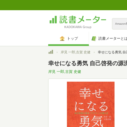
Amazo
トップ
読書メーターと
トップ
岸見 一郎,古賀 史健
幸せになる勇気 自己啓発の源
幸せになる勇気 自己啓発の源流
岸見 一郎,古賀 史健