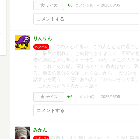
ナイス
★6
コメント(
0
)
2026/08/05
りんりん
『この人と出逢い、この人とともに過ご
ネタバレ
う「最良の別れ」』と納得できるように、不断の努
者の関心ごとに関心を寄せる。わたしがこの人と
ら。これこそ共感。 変わらない人:過去はない。
る。過去の自分を否定したくないから。 カウンセ
話すかを問う。「悪いあの人」「かわいそうな私
「これからどうするか」を話す。
ナイス
★6
コメント(
0
)
2026/08/05
みかん
前巻よりも理解しやすかった。しかし実
ネタバレ