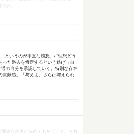
だけか。
.というのが率直な感想。/ "理想どう
あった過去を肯定するという逃げ→自
普通の自分を承認していく。特別な存在
への貢献感。「与えよ、さらば与えられ
の価値を他者に決めてもらうこと。それ