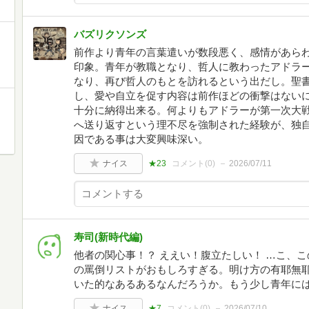
バズリクソンズ
前作より青年の言葉遣いが数段悪く、感情があら
印象。青年が教職となり、哲人に教わったアドラ
なり、再び哲人のもとを訪れるという出だし。聖
し、愛や自立を促す内容は前作ほどの衝撃はない
十分に納得出来る。何よりもアドラーが第一次大
へ送り返すという理不尽を強制された経験が、独
因である事は大変興味深い。
ナイス
★23
コメント(
0
)
2026/07/11
寿司(新時代編)
他者の関心事！？ ええい！腹立たしい！ …こ、
の罵倒リストがおもしろすぎる。明け方の有耶無
いた的なあるあるなんだろうか。もう少し青年に
ナイス
★7
コメント(
0
)
2026/07/10