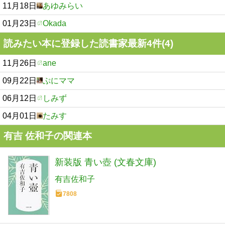
11月18日
あゆみらい
01月23日
Okada
読みたい本に登録した読書家最新4件(4)
11月26日
ane
09月22日
ぷにママ
06月12日
しみず
04月01日
たみす
有吉 佐和子の関連本
新装版 青い壺 (文春文庫)
有吉佐和子
7808