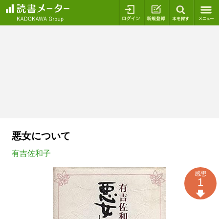
ログイン
新規登録
本を探
悪女について
有吉佐和子
感想
1