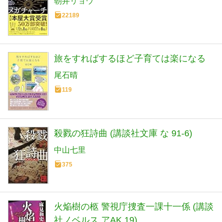
朝井リョウ
22189
旅をすればするほど子育ては楽になる
尾石晴
119
殺戮の狂詩曲 (講談社文庫 な 91-6)
中山七里
375
火焔樹の柩 警視庁捜査一課十一係 (講談
社ノベルス アAK 19)