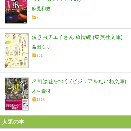
麻見和史
70
泣き虫チエ子さん 旅情編 (集英社文庫)
益田ミリ
701
名画は嘘をつく (ビジュアルだいわ文庫)
木村泰司
1378
人気の本