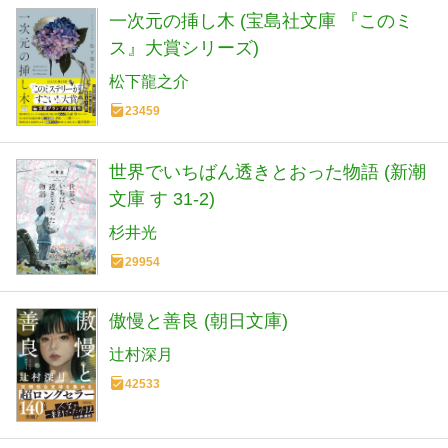
一次元の挿し木 (宝島社文庫 『このミ
ス』大賞シリーズ)
松下龍之介
23459
世界でいちばん透きとおった物語 (新潮
文庫 す 31-2)
杉井光
29954
傲慢と善良 (朝日文庫)
辻村深月
42533