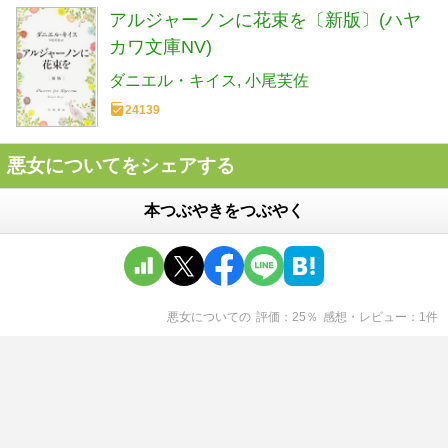
アルジャーノンに花束を〔新版〕(ハヤ
カワ文庫NV)
ダニエル・キイス
小尾芙佐
24139
悪女についてをシェアする
本つぶやきをつぶやく
悪女について
の
評価
25
％
感想・レビュー
1
件