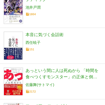
池井戸潤
1804
本音に気づく会話術
西任暁子
151
あっという間に人は死ぬから 「時間を
食べつくすモンスター」の正体と倒し
方
佐藤舞(サトマイ)
2172