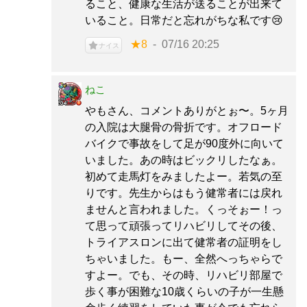
ること、健康な生活が送ることが出来て
いること。日常だと忘れがちな私です😢
★8
07/16 20:25
ナイス
ねこ
やもさん、コメントありがとぉ〜。5ヶ月
の入院は大腿骨の骨折です。オフロード
バイクで事故をして足が90度外に向いて
いました。あの時はビックリしたなぁ。
初めて走馬灯をみましたよー。若気の至
りです。先生からはもう健常者には戻れ
ませんと言われました。くっそぉー！っ
て思って頑張ってリハビリしてその後、
トライアスロンに出て健常者の証明をし
ちゃいました。もー、全然へっちゃらで
すよー。でも、その時、リハビリ部屋で
歩く事が困難な10歳くらいの子が一生懸