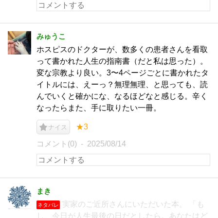
みゅうこ
ホスピスのドクターが、数多くの患者さんを看取
って書かれた人生の指南書（だと私は思った）。
変な宗教より良い。3〜4ページごとに書かれたタ
イトルには、えーっ？無理無理、と思っても、読
んでいくと確かにな、なるほどなと感じる。辛く
なったらまた、手に取りたい一冊。
★3
ナイス
コメント(0)
2025/08/14
まき
実家のご近所さんにいただいた本。 「も
ネタバレ
し、今日が人生最後の日だとしたら。あなたはど