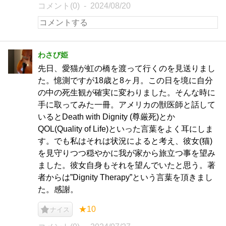
コメント(0)
2024/08/20
わさび姫
先日、愛猫が虹の橋を渡って行くのを見送りまし
た。憶測ですが18歳と8ヶ月。この日を境に自分
の中の死生観が確実に変わりました。そんな時に
手に取ってみた一冊。アメリカの獣医師と話して
いるとDeath with Dignity (尊厳死)とか
QOL(Quality of Life)といった言葉をよく耳にしま
す。でも私はそれは状況によると考え、彼女(猫)
を見守りつつ穏やかに我が家から旅立つ事を望み
ました。彼女自身もそれを望んでいたと思う。著
者からは”Dignity Therapy”という言葉を頂きまし
た。感謝。
★10
ナイス