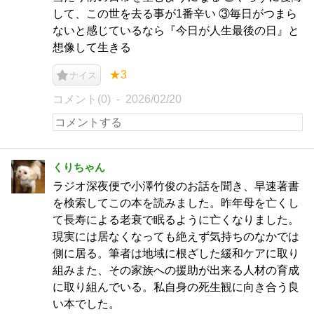
して、この世を去る事が1番辛い ③毎日がつまら
ないと感じているなら『今日が人生最後の日』と
想像して生きる
★3
ナイス
コメント(0)
2026/02/20
くりちゃん
ラジオ深夜便で小澤竹俊のお話を聞き、早速著書
を検索してこの本を読みました。昨年母を亡くし
て長寿による老衰で眠るように亡くなりました。
現実には居なくなっても絶えず気持ちのなかでは
側に居る。筆者は地域に根ざした緩和ケアに取り
組みまた、その家族への援助が出来る人材の育成
に取り組んでいる。私自身の死生観に向き合う良
い本でした。