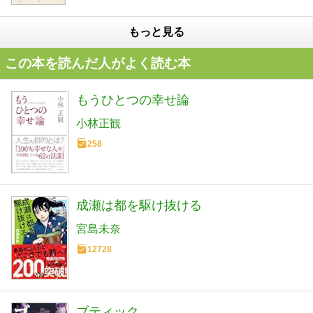
もっと見る
この本を読んだ人がよく読む本
もうひとつの幸せ論
小林正観
258
成瀬は都を駆け抜ける
宮島未奈
12728
ブティック