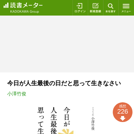
ログイン
新規登録
本を探
今日が人生最後の日だと思って生きなさい
小澤竹俊
感想
226