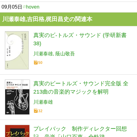
09月05日
hoven
川瀬泰雄,吉田格,梶田昌史の関連本
真実のビ-トルズ・サウンド (学研新書
38)
川瀬泰雄
蔭山敬吾
50
真実のビートルズ・サウンド完全版 全
213曲の音楽的マジックを解明
川瀬泰雄
32
プレイバック 制作ディレクター回想