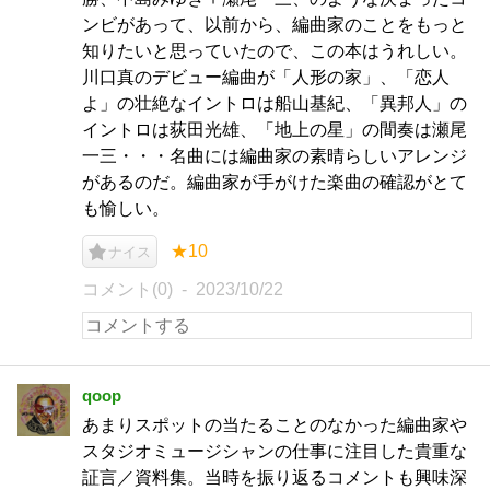
ンビがあって、以前から、編曲家のことをもっと
知りたいと思っていたので、この本はうれしい。
川口真のデビュー編曲が「人形の家」、「恋人
よ」の壮絶なイントロは船山基紀、「異邦人」の
イントロは荻田光雄、「地上の星」の間奏は瀬尾
一三・・・名曲には編曲家の素晴らしいアレンジ
があるのだ。編曲家が手がけた楽曲の確認がとて
も愉しい。
★10
ナイス
コメント(0)
2023/10/22
qoop
あまりスポットの当たることのなかった編曲家や
スタジオミュージシャンの仕事に注目した貴重な
証言／資料集。当時を振り返るコメントも興味深