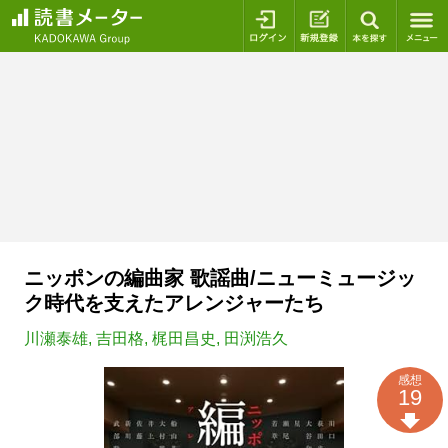
ログイン
新規登録
本を探
ニッポンの編曲家 歌謡曲/ニューミュージッ
ク時代を支えたアレンジャーたち
川瀬泰雄
,
吉田格
,
梶田昌史
,
田渕浩久
感想
19