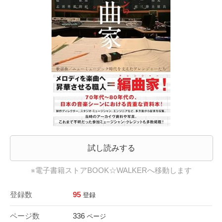
試し読みする
※電子書籍ストアBOOK☆WALKERへ移動します
登録数
95
登録
ページ数
336
ページ