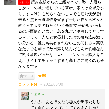
読み友様からのご紹介本です📚一人暮ら
ネタバレ
しがプロの域に達している著者。家では全裸分か
りますｗ誰にも見られないしｗでも宅配便が急に
来ると焦るｗ洗濯物を畳まず干した物から次々と
使うって大学の時そういう先輩(男子)がいたｗ切
るのが面倒だと言い、鳥を丸ごと冷凍してどうす
るｗそして一人だと食器割った時の落ち込み激し
い分かる！誰にも共有されないこの悲しみｗ高級
なたまごを割って数日落ち込んだもんｗ食器なん
て割り放題だったな～ｗ中古マンション購入を考
え、サイトでチェックするも高価さに驚くのも分
かりますｗ
★69
ナイス
コメント(4)
2022/05/08
たまきら
うふふ、あと彼女なら恋人が出来たりし
ても面白いマンガにしてくれるんじゃな