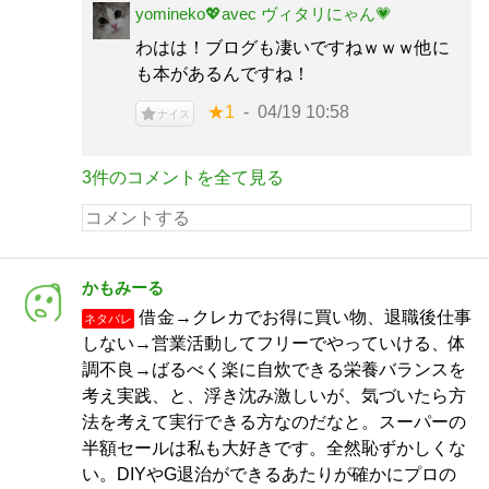
yomineko💖avec ヴィタリにゃん💗
わはは！ブログも凄いですねｗｗｗ他に
も本があるんですね！
★1
04/19 10:58
ナイス
3件のコメントを全て見る
かもみーる
借金→クレカでお得に買い物、退職後仕事
ネタバレ
しない→営業活動してフリーでやっていける、体
調不良→ばるべく楽に自炊できる栄養バランスを
考え実践、と、浮き沈み激しいが、気づいたら方
法を考えて実行できる方なのだなと。スーパーの
半額セールは私も大好きです。全然恥ずかしくな
い。DIYやG退治ができるあたりが確かにプロの