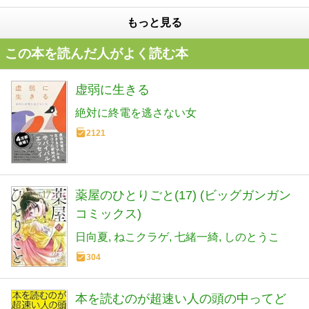
もっと見る
この本を読んだ人がよく読む本
虚弱に生きる
絶対に終電を逃さない女
2121
薬屋のひとりごと(17) (ビッグガンガン
コミックス)
日向夏
ねこクラゲ
七緒一綺
しのとうこ
304
本を読むのが超速い人の頭の中ってど