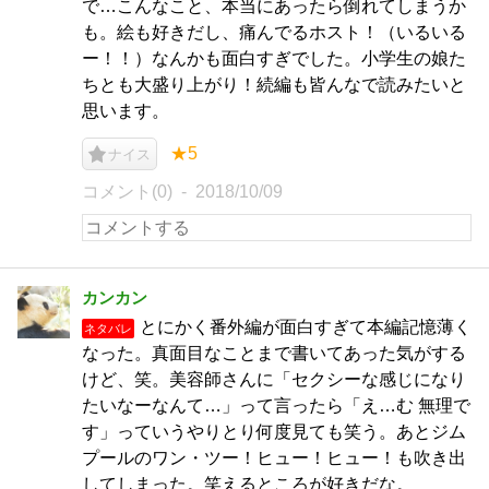
で…こんなこと、本当にあったら倒れてしまうか
も。絵も好きだし、痛んでるホスト！（いるいる
ー！！）なんかも面白すぎでした。小学生の娘た
ちとも大盛り上がり！続編も皆んなで読みたいと
思います。
★5
ナイス
コメント(0)
2018/10/09
カンカン
とにかく番外編が面白すぎて本編記憶薄く
ネタバレ
なった。真面目なことまで書いてあった気がする
けど、笑。美容師さんに「セクシーな感じになり
たいなーなんて…」って言ったら「え…む 無理で
す」っていうやりとり何度見ても笑う。あとジム
プールのワン・ツー！ヒュー！ヒュー！も吹き出
してしまった。笑えるところが好きだな。