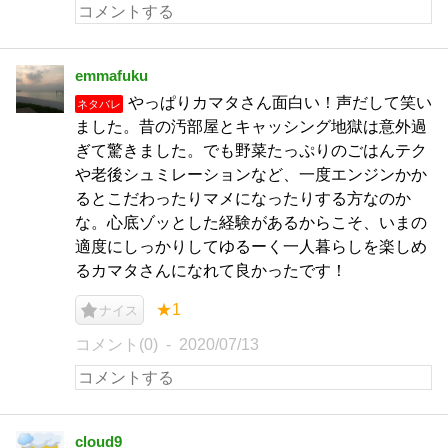
emmafuku
やっぱりカマタさん面白い！声だして笑い
ネタバレ
ました。昔の汚部屋とキャッシング地獄は意外過
ぎて驚きました。でも野菜たっぷりのごはんテク
や老後シュミレーションなど、一度エンジンかか
るとこだわったりマメになったりする方なのか
な。心底ゾッとした経験があるからこそ、いまの
適度にしっかりしてゆるーく一人暮らしを楽しめ
るカマタさんになれて良かったです！
★1
ナイス
コメント(0)
2020/07/13
cloud9