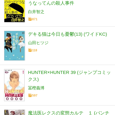
うなってんの殺人事件
白井智之
871
デキる猫は今日も憂鬱(13) (ワイドKC)
山田ヒツジ
118
HUNTER×HUNTER 39 (ジャンプコミッ
クス)
冨樫義博
597
魔法医レクスの変態カルテ １ (バンチ