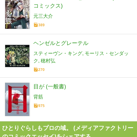
コミックス)
元三大介
389
ヘンゼルとグレーテル
スティーヴン・キング
モーリス・センダッ
ク
穂村弘
270
目が (一般書)
背筋
975
ひとりぐらしもプロの域。 (メディアファクトリー
のコミックエッセイ)をシェアする