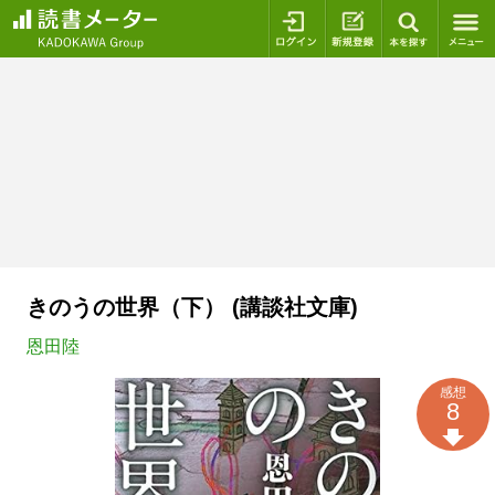
ログイン
新規登録
本を探
きのうの世界（下） (講談社文庫)
恩田陸
感想
8