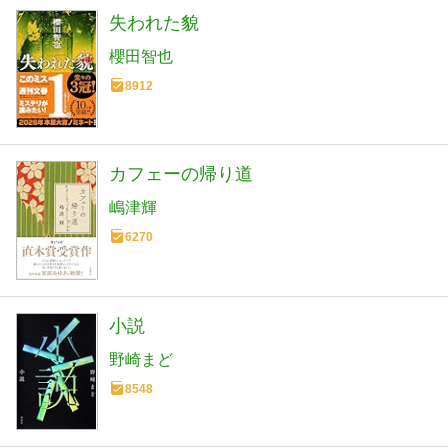
失われた貌
櫻田智也
8912
カフェーの帰り道
嶋津輝
6270
小説
野崎まど
8548