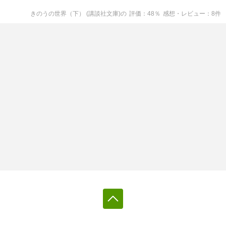
きのうの世界（下） (講談社文庫)
の
評価
48
％
感想・レビュー
8
件