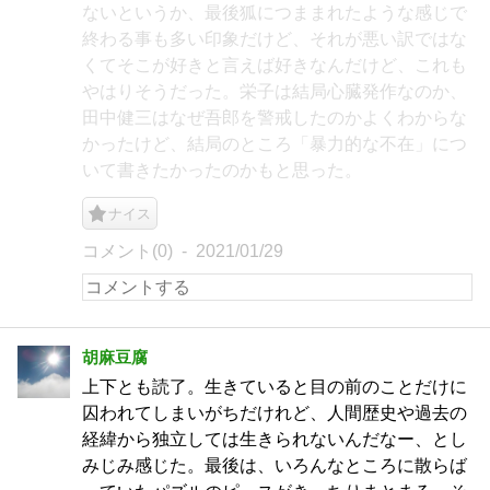
ないというか、最後狐につままれたような感じで
終わる事も多い印象だけど、それが悪い訳ではな
くてそこが好きと言えば好きなんだけど、これも
やはりそうだった。栄子は結局心臓発作なのか、
田中健三はなぜ吾郎を警戒したのかよくわからな
かったけど、結局のところ「暴力的な不在」につ
いて書きたかったのかもと思った。
ナイス
コメント(0)
2021/01/29
胡麻豆腐
上下とも読了。生きていると目の前のことだけに
囚われてしまいがちだけれど、人間歴史や過去の
経緯から独立しては生きられないんだなー、とし
みじみ感じた。最後は、いろんなところに散らば