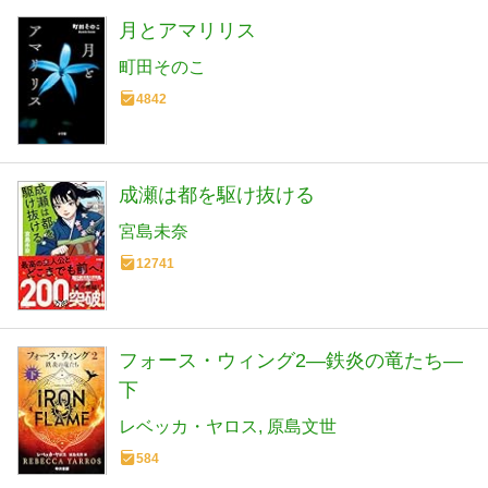
月とアマリリス
町田そのこ
4842
成瀬は都を駆け抜ける
宮島未奈
12741
フォース・ウィング2―鉄炎の竜たち―
下
レベッカ・ヤロス
原島文世
584