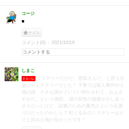
コージ
■
ナイス
コメント(0)
2021/10/19
しまこ
ミステリーだけど、恩田さんだ。と思う仕
ネタバレ
掛けのミステリーでした！ 下巻では殺人事件や土
地の謎、小さな謎がぐいぐい明かされて、おぉさ
すがだ。という感想。 謎の女性の最後が少しあっ
さりだったけど、読書のための案内人という位置
づけだったのかしら？ 町ぐるみのミステリーはと
てと読み心地が良かったです！