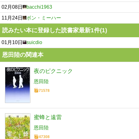
02月08日
bacchi1963
11月24日
ボン・ミーハー
読みたい本に登録した読書家最新1件(1)
01月10日
suicdio
恩田陸の関連本
夜のピクニック
恩田陸
71578
蜜蜂と遠雷
恩田陸
47308