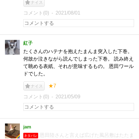
ナイス
コメント(0)
2021/08/01
紅子
たくさんのハテナを抱えたまんま突入した下巻。
何故か泣きながら読んでしまった下巻。 読み終え
て眺める表紙、それが意味するもの。 恩田ワール
ドでした。
★7
ナイス
コメント(0)
2021/05/09
jam
恩田陸さんと言えば広げた風呂敷はたたま
ネタバレ