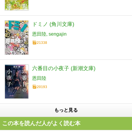
ドミノ (角川文庫)
恩田陸
sengajin
21338
六番目の小夜子 (新潮文庫)
恩田陸
20193
もっと見る
この本を読んだ人がよく読む本