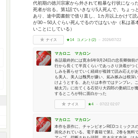
代初期の徳川宗家から外されて粗暴な行状になった
死者が出る。第1話でいきなり5人死んで、ちょっ
あり、途中図書館で借り直し、1カ月以上かけて読
が30～50人ぐらい死んでるのではないか（私は基
いことにしている）
ナイス
★14
コメント(
2
)
2026/07/22
マカロニ マカロン
各話最終的には寛永6年9月24日の忠長卿御前
行から長くて半頁くらいであっさり決着がつ
しみを募らせていく経緯が複雑で読み応えが
も美人、美人は醜男が嫌い、妬み嫉みは根深
けようとする、あたりは本作ではテンプレ。
秘太刀』に出てくる石切り大四郎の妻絹江が
するところが特に面白かった
ナイス
★4
07/22 02:07
マカロニ マカロン
本作を原作に、チャンピオンREDコミックス
画化されている。電子書籍で第1、2巻を無料
アップ、切断された頭部、吹き出す血汐、はみ出