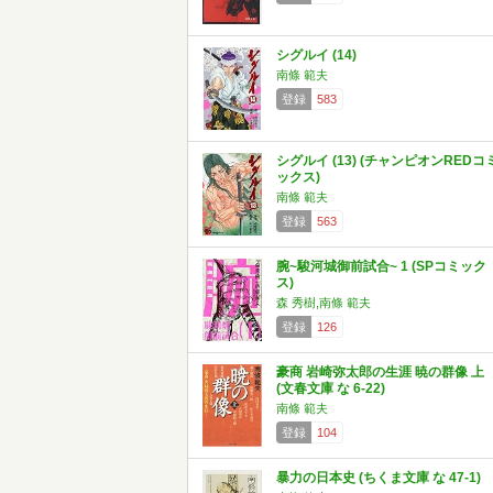
シグルイ (14)
南條 範夫
登録
583
シグルイ (13) (チャンピオンREDコ
ックス)
南條 範夫
登録
563
腕~駿河城御前試合~ 1 (SPコミック
ス)
森 秀樹,南條 範夫
登録
126
豪商 岩崎弥太郎の生涯 暁の群像 上
(文春文庫 な 6-22)
南條 範夫
登録
104
暴力の日本史 (ちくま文庫 な 47-1)