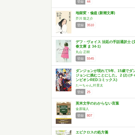
登録
44
地獄変・偸盗 (新潮文庫)
芥川 龍之介
登録
3510
デフ・ヴォイス 法廷の手話通訳士 (
春文庫 ま 34-1)
丸山 正樹
登録
5545
ダンジョンが現れて5年、15歳でダ
ジョンに挑むことにした。 2 (2) (チ
ンピオンREDコミックス)
たーちゃん,叶景太
登録
25
英米文学のわからない言葉
金原瑞人
登録
807
エピクロスの処方箋