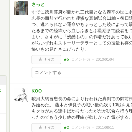
さっと
すでに徳川幕府が開かれ三代目となる泰平の世に
忠長の面前で行われた凄惨な真剣試合11編＋後日
つ、逃れられない運命やちょっとした綾によって
たるまでの経緯から血しぶきとぶ最期まで読者を
よい。さすがに「残酷もの」の作者だけあって救
がらいずれもストーリーテラーとしての技量も存
怖いもの見たさにぴったり。
ナイス
★5
コメント(
0
)
2013/01/04
ミ
KOO
駿河大納言忠長の命により行われた真剣での御前
み始めた。 藤木と伊良子の戦い後の残り10戦を
もクセがある連中ばかりだったがだが試合を行う
ったのでもう少し他の理由が欲しかった気がする
ナイス
★2
コメント(
0
)
2011/08/11