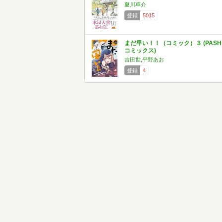
夏川草介
登録
5015
まだ早い！！（コミック）３ (PASH
コミックス)
吉田世,平野あお
登録
4