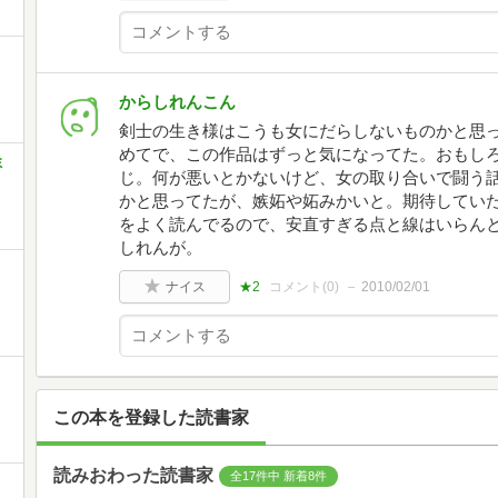
からしれんこん
剣士の生き様はこうも女にだらしないものかと思
めてで、この作品はずっと気になってた。おもし
ミ
じ。何が悪いとかないけど、女の取り合いで闘う
かと思ってたが、嫉妬や妬みかいと。期待してい
をよく読んでるので、安直すぎる点と線はいらん
しれんが。
ナイス
★2
コメント(
0
)
2010/02/01
この本を登録した読書家
読みおわった読書家
全17件中 新着8件