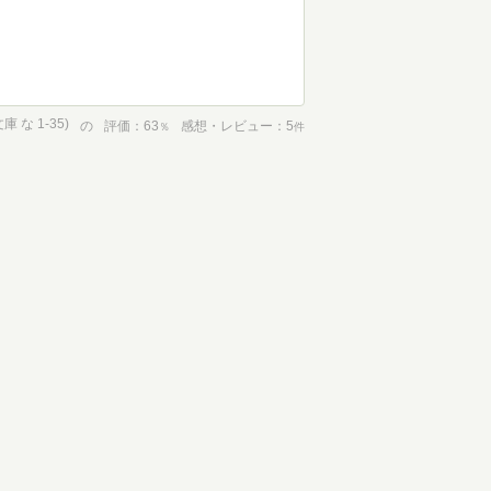
 な 1-35)
の
評価
63
感想・レビュー
5
％
件