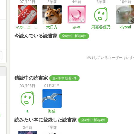
07月22日
3年前
4年前
6年前
10年前
マカロニ マカロン
大日方
みや
周嘉谷優乃
kiyomi
今読んでいる読書家
全0件中 新着0件
登録しているユーザーはいま
積読中の読書家
全2件中 新着2件
03月06日
01月31日
a
海猫
報
読みたい本に登録した読書家
全4件中 新着4件
3年前
4年前