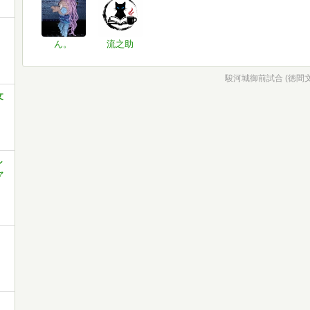
ん。
流之助
駿河城御前試合 (徳間文庫
文
ン
ャ