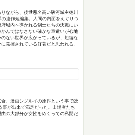
ありながら、後世悪名高い駿河城主徳川
譚の連作短編集。人間の内面をえぐりつ
駿府城内へ導かれる剣士たちの決戦にい
つかんではなさない確かな筆遣いが心地
いのない世界が広がっているが、短編な
分に発揮されている好著だと思われる。
試合。漫画シグルイの原作という事で読
見る事が出来て満足だった。出場者たち
理由の大部分が女性をめぐっての私闘だ
。