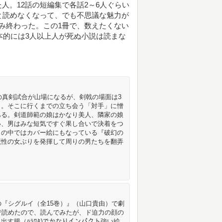
人。12話の短編集で各話2～6人ぐらい
と読めなくなって、でも不思議な魅力が
み終わった。この1冊で、数えたくない
本的には3人以上人が死ぬ小説は読まな
の真剣試合が山場になるが、剣戟の場面は3
く。そこに行くまでの立ち会う「対手」に憎
ある。剣道師範の娘はかなり美人、隣家の娘
い、男はみな短気ですぐ果し合いで決着をつ
この中ではカバー絵にもなっている『破幻の
魔性の女ぶりを発揮して周りの男たちを翻弄
の『シグルイ（全15巻）』（山口貴由）で劇
で読めたので、読んでみたが、ド迫力の顔の
す腸（ﾊﾗﾜﾀ)でかなりインパクト強い絵