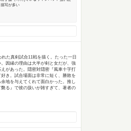
と描写が多い
われた真剣試合11戦を描く。たった一日
い。因縁の理由は大半が剣と女だが、強
応えがあった。隠密対隠密『風車十字打
て好き。試合場面は非常に短く、勝敗を
る余地を与えてくれて面白かった。推し
て斃る』で彼の扱いが雑すぎて、著者の