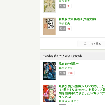
南條 範夫
登録
98
新装版 大名廃絶録 (文春文庫)
南條 範夫
登録
95
もっと見る
この本を読んだ人がよく読む本
見えるか保己一
蝉谷 めぐ実
登録
1082
最弱な僕は<壁抜けバグ>で成り上が
る~壁をすり抜けたら、初回クリア
酬を無限回収できました!~(3) (KCデ
ラックス)
畑 優以,笹目 めと