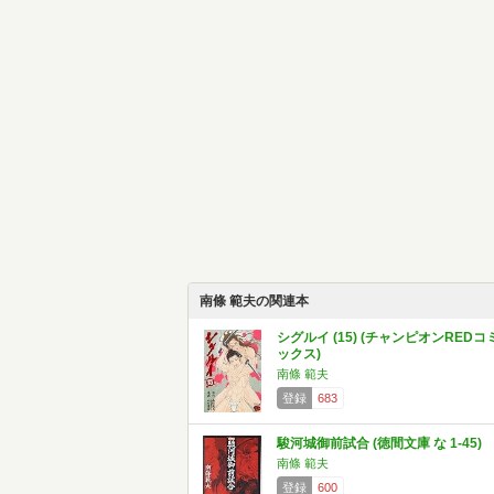
南條 範夫の関連本
シグルイ (15) (チャンピオンREDコ
ックス)
南條 範夫
登録
683
駿河城御前試合 (徳間文庫 な 1-45)
南條 範夫
登録
600