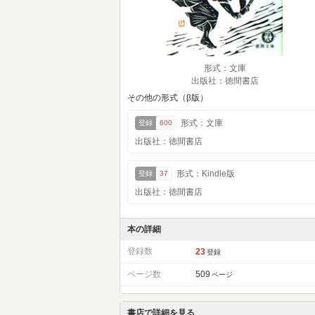
形式：文庫
出版社：徳間書店
その他の形式（β版）
形式：文庫
登録
600
出版社：徳間書店
形式：Kindle版
登録
37
出版社：徳間書店
本の詳細
登録数
23
登録
ページ数
509
ページ
書店で詳細を見る