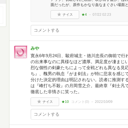
面だったが、原作もかなり血なまぐさい場面
ナイス
★4
07/22 02:23
みや
寛永6年9月24日、駿府城主・徳川忠長の御前で行
の出来事なのに異様なほど濃厚。満足度が凄まじ
烈な個性の剣豪たちによって全戦どれも異なる見
ち』、醜男の執念『がま剣法』が特に悲哀を感じ
分けた決定的理由は明記されない。読者に推測す
は『峰打ち不殺』の月岡雪之介。最終章『剣士凡
徹底した非情さに笑った。
ナイス
★10
コメント(
0
)
2022/10/09