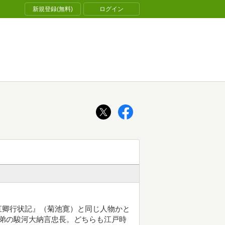
新規登録(無料)
ログイン
直卿行状記』（菊池寛）と同じ人物かと
弟の駿河大納言忠長。どちらも江戸時