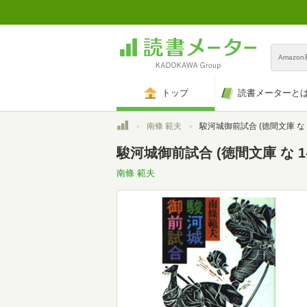
Amazo
トップ
読書メーターと
トップ
南條 範夫
駿河城御前試合 (徳間文庫 な 1
駿河城御前試合 (徳間文庫 な 1-
南條 範夫