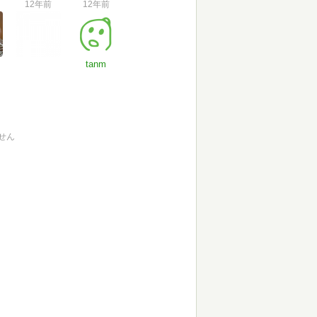
12年前
12年前
tanm
せん