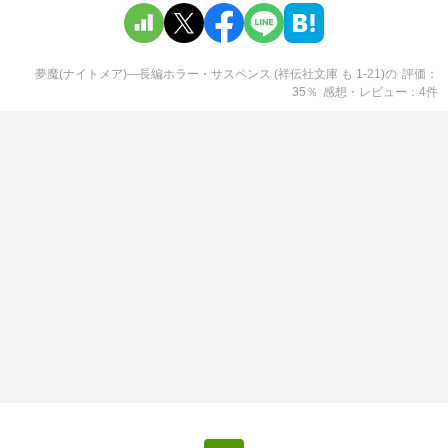
夢魔(ナイトメア)―長編ホラー・サスペンス (祥伝社文庫 も 1-21)
の
評価
35
％
感想・レビュー
4
件