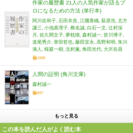
作家の履歴書 21人の人気作家が語るプ
ロになるための方法 (単行本)
阿川佐和子
石田衣良
江國香織
荻原浩
北方
謙三
小池真理子
椎名誠
白石一文
辻村深
月
佐久間文子
夢枕獏
森村誠一
皆川博子
道尾秀介
誉田哲也
藤田宜永
高野和明
朱川
湊人
桜庭一樹
北村薫
角田光代
大沢在昌
1080
人間の証明 (角川文庫)
森村誠一
897
もっと見る
この本を読んだ人がよく読む本