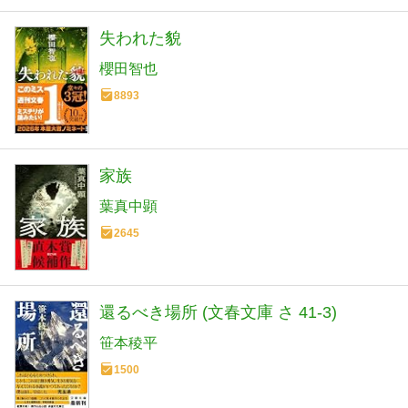
失われた貌
櫻田智也
8893
家族
葉真中顕
2645
還るべき場所 (文春文庫 さ 41-3)
笹本稜平
1500