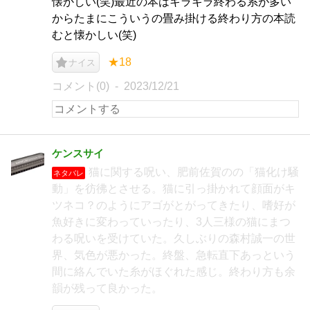
懐かしい(笑)最近の本はキラキラ終わる系が多い
からたまにこういうの畳み掛ける終わり方の本読
むと懐かしい(笑)
★18
ナイス
コメント(0)
2023/12/21
ケンスサイ
猫に関する呪い、肥前佐賀のの「猫化け騒
ネタバレ
動」を彷彿とさせる。猫に引っ掛かれて顔面がキ
ツネコ？のようにアゴがとがってきたり、嗜好が
魚好きに変わっていったり、3人三様の猫にまつ
わる呪いを受けていた。久しぶりの森村誠一の世
界、気色が悪かった。終盤、急転直下あっという
間に絡んでいた糸がほぐれた感じ。終わり方も余
韻が残って良かった。