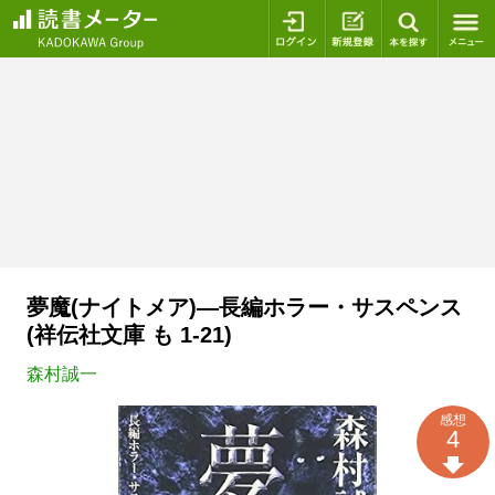
ログイン
新規登録
本を探
夢魔(ナイトメア)―長編ホラー・サスペンス
(祥伝社文庫 も 1-21)
森村誠一
感想
4