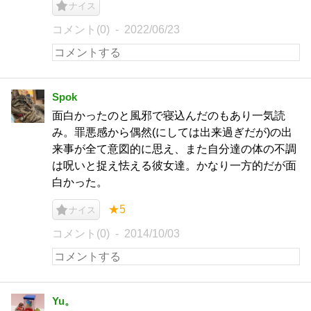
ナイス
コメント(0)
2022/06/23
Spok
面白かったのと風邪で寝込んだのもあり一気読
み。罪悪感から偶然(にしては出来過ぎだが)の出
来事が全て意図的に思え、また自分達の体の不調
は呪いと捉え怯える彼女達。かなり一方的だが面
白かった。
★5
ナイス
コメント(0)
2014/10/03
Yu。