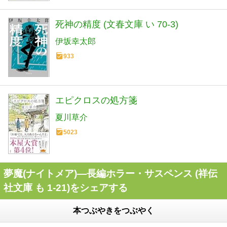
死神の精度 (文春文庫 い 70-3)
伊坂幸太郎
933
エピクロスの処方箋
夏川草介
5023
夢魔(ナイトメア)―長編ホラー・サスペンス (祥伝
社文庫 も 1-21)をシェアする
本つぶやきをつぶやく