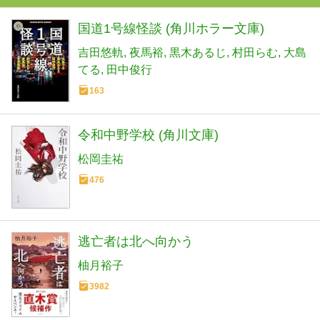
国道1号線怪談 (角川ホラー文庫)
吉田悠軌
夜馬裕
黒木あるじ
村田らむ
大島
てる
田中俊行
163
令和中野学校 (角川文庫)
松岡圭祐
476
逃亡者は北へ向かう
柚月裕子
3982