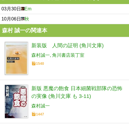
03月30日
Em
10月06日
秋
森村 誠一の関連本
新装版 人間の証明 (角川文庫)
森村誠一
角川書店装丁室
1540
新版 悪魔の飽食 日本細菌戦部隊の恐怖
の実像 (角川文庫 も 3-11)
森村誠一
1447