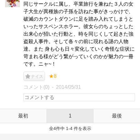
同じサークルに属し、卒業旅行を兼ねた３人の女
子大生が異種族の子孫を訪ねた事がきっかけで、
破滅のカウントダウンに足を踏み入れてしまうと
いったサスペンスホラー。彼女らのちょっとした
出来心が招いた行動と、時を同じくして起きた強
盗殺人事件。そして各々の前に現れる謎の人物
達。また 身も心も日々変化していく奇怪な症状に
苛まれる様がどう繋がっていくのかが魅力の一冊
です。ニャ~！
★8
ナイス
コメント(0)
2014/05/31
最初
1
最後
全4件中 1-4 件を表示