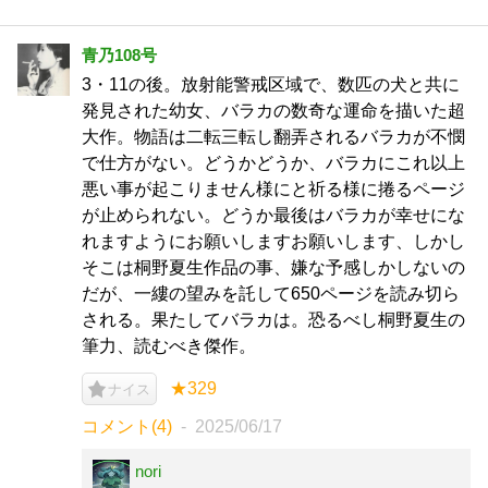
青乃108号
3・11の後。放射能警戒区域で、数匹の犬と共に
発見された幼女、バラカの数奇な運命を描いた超
大作。物語は二転三転し翻弄されるバラカが不憫
で仕方がない。どうかどうか、バラカにこれ以上
悪い事が起こりません様にと祈る様に捲るページ
が止められない。どうか最後はバラカが幸せにな
れますようにお願いしますお願いします、しかし
そこは桐野夏生作品の事、嫌な予感しかしないの
だが、一縷の望みを託して650ページを読み切ら
される。果たしてバラカは。恐るべし桐野夏生の
筆力、読むべき傑作。
★329
ナイス
コメント(4)
2025/06/17
nori