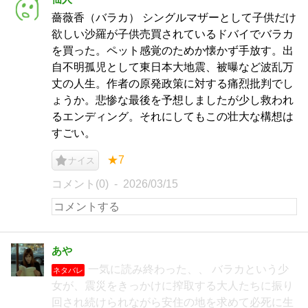
薔薇香（バラカ） シングルマザーとして子供だけ
欲しい沙羅が子供売買されているドバイでバラカ
を買った。ペット感覚のためか懐かず手放す。出
自不明孤児として東日本大地震、被曝など波乱万
丈の人生。作者の原発政策に対する痛烈批判でし
ょうか。悲惨な最後を予想しましたが少し救われ
るエンディング。それにしてもこの壮大な構想は
すごい。
★7
ナイス
コメント(0)
2026/03/15
あや
一気に読み終わった、、 バラカという少
ネタバレ
女が、震災をきっかけに搾取する大人たちに振り
回され続けられながら安住の地を求めて必死に生