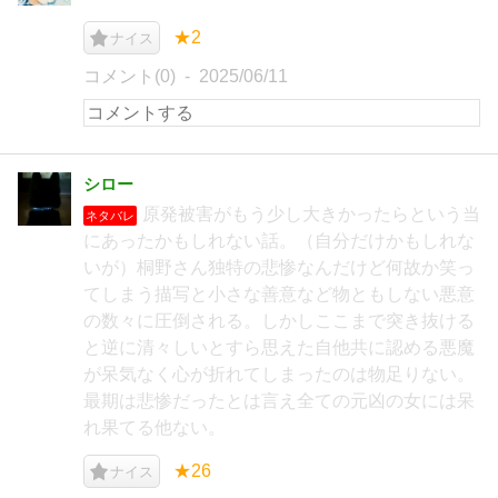
★2
ナイス
コメント(0)
2025/06/11
シロー
原発被害がもう少し大きかったらという当
ネタバレ
にあったかもしれない話。（自分だけかもしれな
いが）桐野さん独特の悲惨なんだけど何故か笑っ
てしまう描写と小さな善意など物ともしない悪意
の数々に圧倒される。しかしここまで突き抜ける
と逆に清々しいとすら思えた自他共に認める悪魔
が呆気なく心が折れてしまったのは物足りない。
最期は悲惨だったとは言え全ての元凶の女には呆
れ果てる他ない。
★26
ナイス