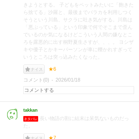
きようとする。 子どもをペットみたいに「飽きた
ら捨てる」沙羅と、最後までバラカを利用しつく
そうという川島、サクラに吐き気がする。川島は
「悪ぶっている」という印象で何でそこまで歪ん
でいるのか気になるけどこういう人間の嫌なとこ
ろを露悪的に出す桐野夏生さすが、、、。 ヨシザ
キや優子とかキーパーソンが車に轢かれすぎって
いうところは突っ込みたくなった。
★6
ナイス
コメント(0)
2026/01/18
takkan
長い物語の割に結末は呆気ないものだっ
ネタバレ
た。
★7
ナイス