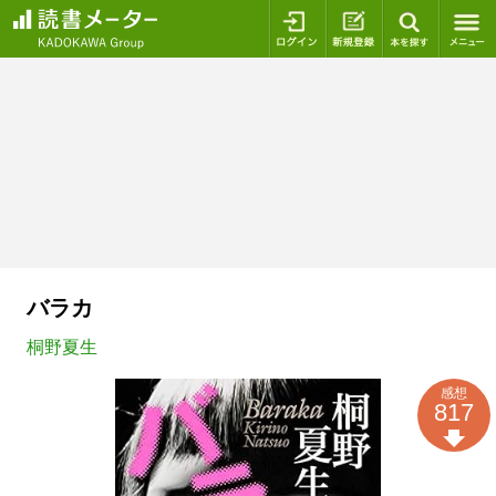
ログイン
新規登録
本を探
バラカ
桐野夏生
感想
817