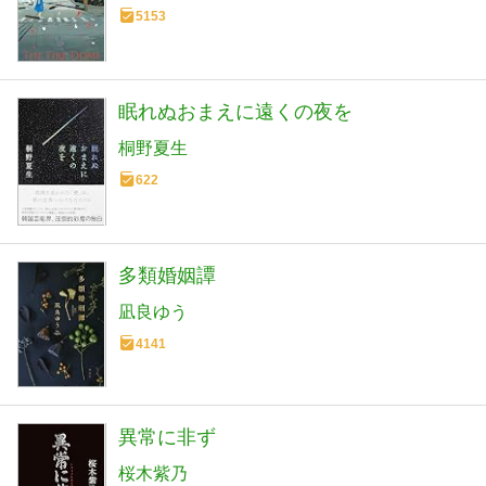
5153
眠れぬおまえに遠くの夜を
桐野夏生
622
多類婚姻譚
凪良ゆう
4141
異常に非ず
桜木紫乃