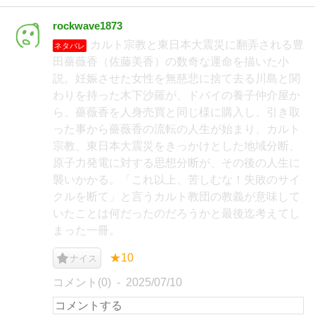
rockwave1873
カルト宗教と東日本大震災に翻弄される豊
ネタバレ
田薔薇香（佐藤美香）の数奇な運命を描いた小
説。妊娠させた女性を無慈悲に捨て去る川島と関
わりを持った木下沙羅が、ドバイの養子仲介屋か
ら、薔薇香を人身売買と同じ様に購入し、引き取
った事から薔薇香の流転の人生が始まり、カルト
宗教、東日本大震災をきっかけとした地域分断、
原子力発電に対する思想分断が、その後の人生に
襲いかかる。「これ以上、苦しむな！失敗のサイ
クルを断て」と言うカルト教団の教義が意味して
いたことは何だったのだろうかと最後迄考えてし
まった一冊。
★10
ナイス
コメント(0)
2025/07/10