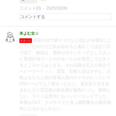
コメント(0)
2025/10/06
本よむ女☺︎
原発の話で硬そうだなと読むのを後回しに
ネタバレ
していたのだけど読み始めると面白くてほぼ二日
で読了。物語は、豊田がボランティアとして入っ
た警戒区域で一人の少女バラカを発見してひきと
るところからはじまる。それ以降は五人の視点で
ベビーマーケット、震災、宗教と話はすすむ。川
島はもちろん他の登場人物のキャラがたっていて
650ページでよく収まったなと。震災前も引き込
まれたけど震災後の疾走感が最高だった。素晴ら
しい。ラストは意外にもハッピーエンドでした。
本著はOUT、グロテスクと並ぶ桐野夏生の最高傑
作になるかもしれない。