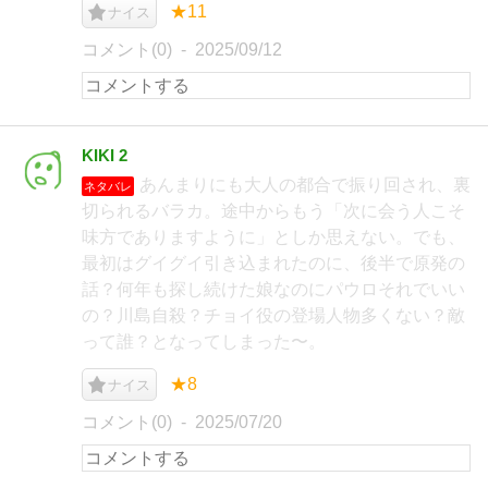
★11
ナイス
コメント(0)
2025/09/12
KIKI 2
あんまりにも大人の都合で振り回され、裏
ネタバレ
切られるバラカ。途中からもう「次に会う人こそ
味方でありますように」としか思えない。でも、
最初はグイグイ引き込まれたのに、後半で原発の
話？何年も探し続けた娘なのにパウロそれでいい
の？川島自殺？チョイ役の登場人物多くない？敵
って誰？となってしまった〜。
★8
ナイス
コメント(0)
2025/07/20