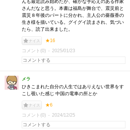
んも最近読み始めたが、確かな手応えのある作家
さんだなと思う。本書は福島が舞台で、震災前と
震災８年後のパートに分かれ、主人公の薔薇香の
生き様を描いている。グイグイ読まされ、気づい
たら、読了出来ました。
★16
ナイス
コメント(0)
2025/01/23
メラ
ひきこまれた自分の人生ではありえない世界をす
こし覗いた感じ 中国の電車の所とか
★6
ナイス
コメント(0)
2024/12/25