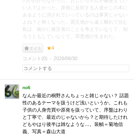
のかわからなかった。おじいちゃんが最後までい
い人でよかった。原発に反対する人達かこの本に
あるように消されていっているのは事実じゃない
よね？と怖くなった。震災地から遠く離れて住む
私は、確かに被災者のことを考えていなくて、知
ろうともしていなくて、罪悪感が生まれた。
★4
ナイス
コメント(0)
2026/06/30
no6
なんか最近の桐野さんちょっと雑じゃない？ 話題
性のあるテーマを扱うけど浅いというか。これも
子供の人身売買や原発を扱っていて、序盤はわり
と丁寧で、最近のじゃないから？と期待したけれ
どもやはり後半は雑なような…。装幀＝菊地信
義、写真＝森山大道