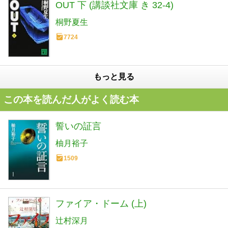
OUT 下 (講談社文庫 き 32-4)
桐野夏生
7724
もっと見る
この本を読んだ人がよく読む本
誓いの証言
柚月裕子
1509
ファイア・ドーム (上)
辻村深月