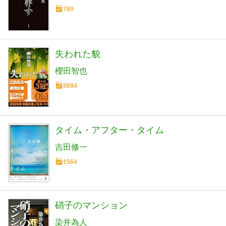
780
失われた貌
櫻田智也
8884
タイム・アフター・タイム
吉田修一
1564
硝子のマンション
染井為人