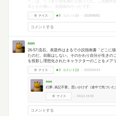
て」は、てっきり別名義だと思ってた。二次創作
耳とかが痛い。全部面白かったです。
ナイス
★5
コメント(
0
)
2026/06/01
non
26-57:流石。表題作はまるで小説指南書「どこ
たのだ。自殺はしない。そのかわり自分が生きのこ
を投影し理想化されたキャラクターのことをメアリー
ナイス
★3
コメント(
1
)
2026/04/14
non
幻夢､表記不要。思いがけず（途中で気づいた
ナイス
04/14 19:49