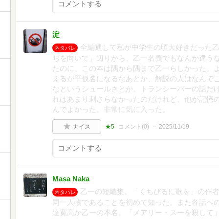
淀
全編通して私が中学生の頃大好きだった
ネタバレ
ちを向いて」辺りから、乙一名義でもなんか違う
たのに、この本は隅から隅まで乙一らしかった。
えるが平仮名になるなあとか、解説の人はなんで
なというシュールさとか。トランシーバーの話だ
れはあまり刺さらなかったのだけれど、他が記憶
んでよかった。非常に気に入った。
ナイス
★5
コメント(
0
)
2025/11/19
Masa Naka
乙一の短編集。「くちびるに歌を」の作
ネタバレ
同一人物であることを初めて知った。また各話へ
達寛高か乙一の本名。「メアリー・スーを殺して