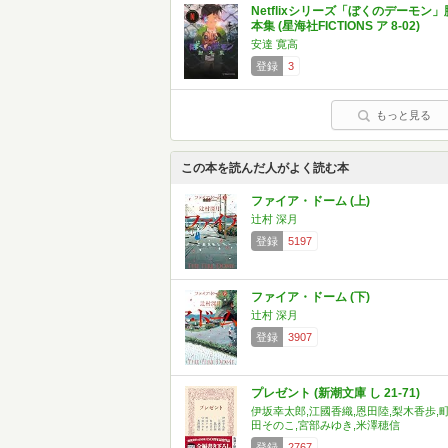
Netflixシリーズ「ぼくのデーモン」
本集 (星海社FICTIONS ア 8-02)
安達 寛高
登録
3
もっと見る
この本を読んだ人がよく読む本
ファイア・ドーム (上)
辻村 深月
登録
5197
ファイア・ドーム (下)
辻村 深月
登録
3907
プレゼント (新潮文庫 し 21-71)
伊坂幸太郎,江國香織,恩田陸,梨木香歩,
田そのこ,宮部みゆき,米澤穂信
登録
2767