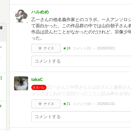
ハルめめ
乙一さんの他名義作家とのコラボ。一人アンソロ
て面白かった。この作品群の中では山白朝子さん
連
作品は読んだことがなかったのだけれど、宗像少
った。
レ
ナイス
★18
コメント(
0
)
2026/03/21
達
幻
takaC
乙一さんと中田さんと山白さんと越前さ
ネタバレ
ョックはこれが二読目だったことに読み終わる頃
ナイス
★21
コメント(
0
)
2026/01/31
作