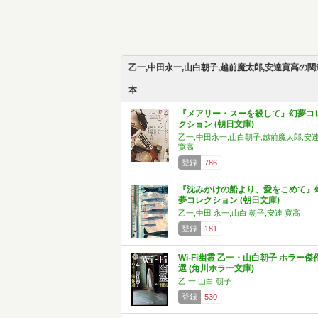
乙一,中田永一,山白朝子,越前魔太郎,安達寛高の関
本
『メアリー・スーを殺して』幻夢コ
クション (朝日文庫)
乙一,中田永一,山白朝子,越前魔太郎,安
寛高
登録
786
『沈みかけの船より、愛をこめて』
夢コレクション (朝日文庫)
乙一,中田 永一,山白 朝子,安達 寛高
登録
181
Wi-Fi幽霊 乙一・山白朝子 ホラー傑
選 (角川ホラー文庫)
乙 一,山白 朝子
登録
530