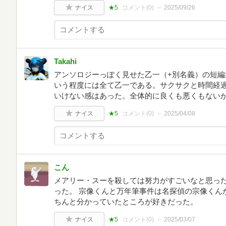
ナイス
★5
コメント(
0
)
2025/09/26
Takahi
アンソロジーっぽく見せた乙一（+別名義）の短編
いう程度には全て乙一である。サクサクと時間経
いけない感はあった。全体的に良くも悪くもない
ナイス
★5
コメント(
0
)
2025/04/08
こん
メアリー・スーを殺しては努力がすごいなと思っ
った。 宗像くんと万年筆事件は名探偵の宗像くん
ちんと分かっていたところが好きだった。
ナイス
★5
コメント(
0
)
2025/03/07