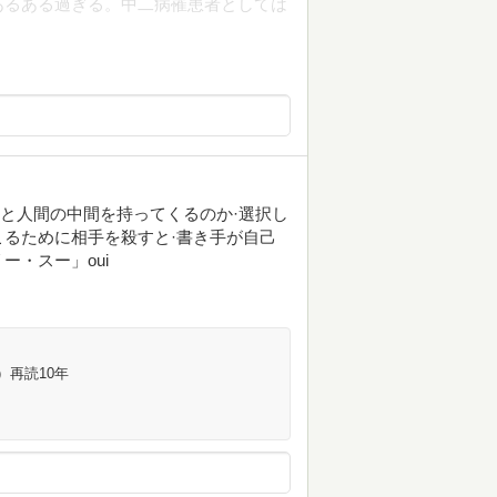
あるある過ぎる。中二病罹患者としては
に猿と人間の中間を持ってくるのか·選択し
るために相手を殺すと·書き手が自己
・スー」oui
）再読10年