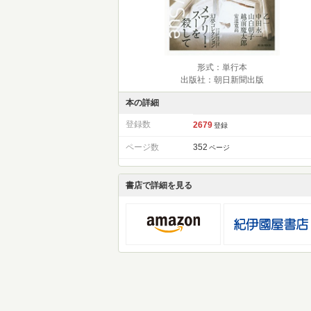
形式：単行本
出版社：朝日新聞出版
本の詳細
登録数
2679
登録
ページ数
352
ページ
書店で詳細を見る