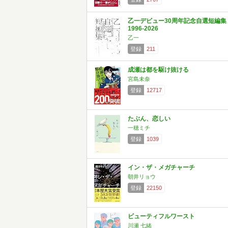
乙一デビュー30周年記念自選短編集
1996-2026
乙一
登録
211
成瀬は都を駆け抜ける
宮島未奈
登録
12717
たぶん、恋しい
一穂ミチ
登録
1039
イン・ザ・メガチャーチ
朝井リョウ
登録
22150
ビューティフルワースト
川瀬 七緒