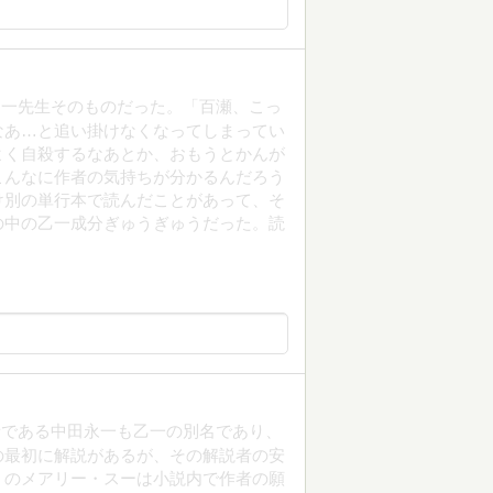
乙一先生そのものだった。「百瀬、こっ
なあ…と追い掛けなくなってしまってい
よく自殺するなあとか、おもうとかんが
こんなに作者の気持ちが分かるんだろう
け別の単行本で読んだことがあって、そ
の中の乙一成分ぎゅうぎゅうだった。読
者である中田永一も乙一の別名であり、
の最初に解説があるが、その解説者の安
」のメアリー・スーは小説内で作者の願