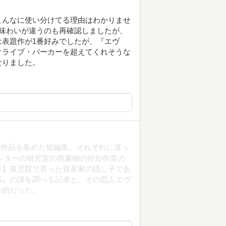
こんなに使い分けてる理由はわかりませ
味わいが違うのも再確認しましたが、
表題作が1番好みでしたが、『エヴ
クライブ・バーカーを超えてくれそうな
なりました。
の作品を集めた短編集。それぞれに違っ
ンターの研究室の廃棄物の焼却作業の
方】孤児院で育った資産家の隠し子であ
器〟の謎を調べる記者と、その恋人エヴ
象的だった。