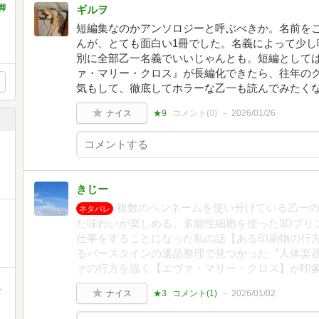
脚
ギルヲ
短編集なのかアンソロジーと呼ぶべきか。名前を
んが、とても面白い1冊でした。名義によって少し
別に全部乙一名義でいいじゃんとも。短編としては
ァ・マリー・クロス』が長編化できたら、往年の
気もして、徹底してホラーな乙一も読んでみたく
ナイス
★9
コメント(
0
)
2026/01/26
きじー
複数のペンネームを使い分けている乙一
ネタバレ
た味わいが楽しめる。多能性細胞を使った3Dプリ
仕事をすることになった私の話【ある印刷物の行
るバースタインの遺品整理で見つかった〝人体楽
ァの行方を描く【エヴァ・マリー・クロス】が印
町
ナイス
★3
コメント(
1
)
2026/01/02