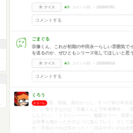
ナイス
★9
コメント(
0
)
2026/07/01
ごまぐる
宗像くん、これが初期の中田永一らしい雰囲気で
を送るのか、ぜひともシリーズ化してほしいと思
ナイス
★3
コメント(
0
)
2026/06/18
くろう
図。堪能。面白かった。すべて単行本未
ネタバレ
た。一番すきなのは「宗像くんと万年筆事件」。
しんどい。「トランシーバー」酩酊ホラー。背景
は何事も無かったかのように進んでいく。そして
生！手放さければ良かった！！読みやすいのは永