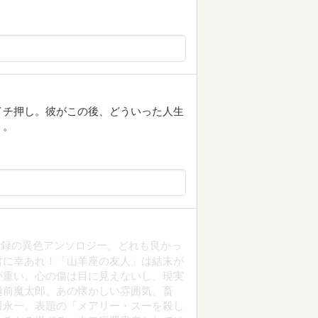
イチ押し。彼がこの後、どういった人生
う。
収録の異色アンソロジー。どれも良かっ
君に幸あれ！「山羊座の友人」は結末が
が重い。心の傷は目に見えないし、現実
越前魔太郎。あの懐かしい雰囲気。畜
田永一。表題の「メアリー・スーを殺し