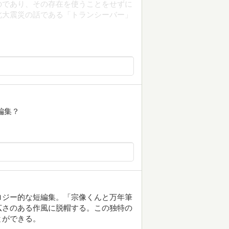
のであり、その存在を使うことをせずに
北大震災の話である「トランシーバー」
編集？
ロジー的な短編集。「宗像くんと万年筆
広さのある作風に脱帽する。この独特の
とができる。