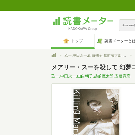
Amazo
トップ
読書メーターと
トップ
乙一,中田永一,山白朝子,越前魔太郎,安達寛高
メアリー・スーを殺して 幻夢
乙一,中田永一,山白朝子,越前魔太郎,安達寛高