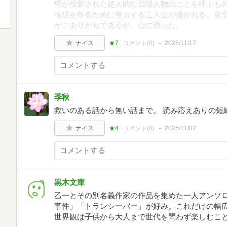
望が投影された超人的な登場人物のことを呼ぶも
物語を作るために努力する主人公が描かれる。東
がこありがちであるが、心に残った。
ナイス
★7
コメント(
0
)
2025/11/17
季秋
救いのある話から無い話まで。 読み応えありの短
ナイス
★4
コメント(
0
)
2025/11/02
黒木文庫
乙一とその別名義作家の作品を集めた一人アンソ
事件」「トランシーバー」が好み。これだけの幅
世界観は子供から大人まで世代を問わず楽しむこ