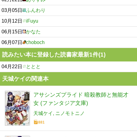
03月05日
ふんわり
10月12日
iFuyu
06月15日
かなた
06月07日
choboch
読みたい本に登録した読書家最新1件(1)
04月22日
ととと
天城ケイの関連本
アサシンズプライド 暗殺教師と無能才
女 (ファンタジア文庫)
天城ケイ
ニノモトニノ
881