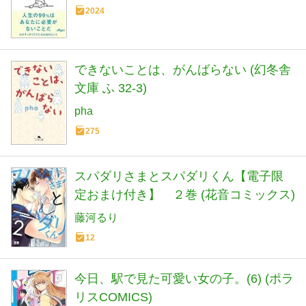
2024
できないことは、がんばらない (幻冬舎
文庫 ふ 32-3)
pha
275
スパダリさまとスパダリくん【電子限
定おまけ付き】 ２巻 (花音コミックス)
藤河るり
12
今日、駅で見た可愛い女の子。(6) (ポラ
リスCOMICS)