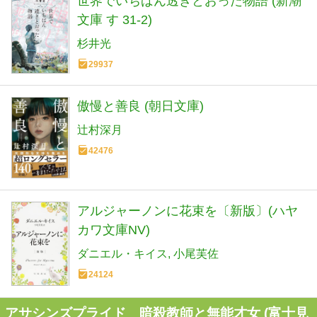
世界でいちばん透きとおった物語 (新潮
文庫 す 31-2)
杉井光
29937
傲慢と善良 (朝日文庫)
辻村深月
42476
アルジャーノンに花束を〔新版〕(ハヤ
カワ文庫NV)
ダニエル・キイス
小尾芙佐
24124
アサシンズプライド 暗殺教師と無能才女 (富士見