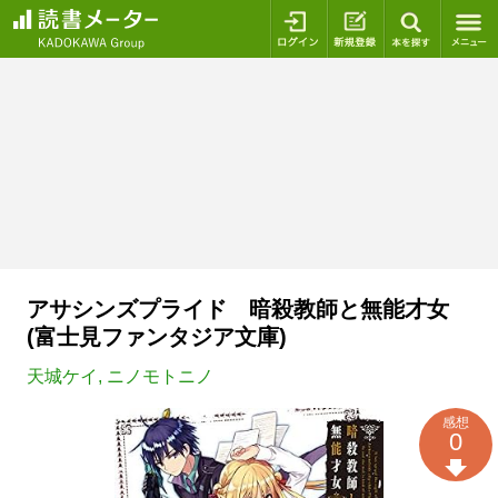
ログイン
新規登録
本を探
アサシンズプライド 暗殺教師と無能才女
(富士見ファンタジア文庫)
天城ケイ
,
ニノモトニノ
感想
0