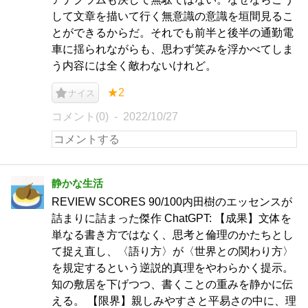
して文章を描いて行く無意識の意識を垣間見るこ
とができるからだ。それでも前半と後半の通勤電
車に揺られながらも、思わず笑みを浮かべてしま
う内容には全く敵わないけれど。
★2
ナイス
コメント(0)
2022/10/27
静かな生活
REVIEW SCORES 90/100内田樹のエッセンスが
詰まりに詰まった傑作 ChatGPT: 【成果】文体を
単なる書き方ではなく、思考と倫理のかたちとし
て捉え直し、〈語り方〉が〈世界との関わり方〉
を規定するという逆説的真理をやわらかく提示。
知の敷居を下げつつ、書くことの重みを静かに伝
える。 【限界】親しみやすさと平易さの中に、理