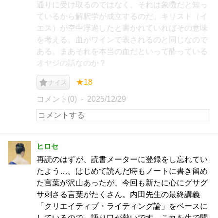
通りに受け取るのではなく、それは象徴だと知っ
ているから解釈学が成立するのだ。キリスト（イ
エス）が空中浮遊したと書かれていればその意味
を考える。血がワインで表されるのと同じなので
ある。まあそれを本当の血だといって酔っている
オヤジの話なのか？
★18
ナイス
コメント(0)
2025/12/29
ヒロセ
再読のはずが、読書メーターに登録をし忘れてい
たよう…。はじめて読んだ時もノートに書き留め
た言葉が沢山あったが、今回も新たに心にグサグ
サ刺さる言葉がたくさん。内田先生の最終講義
「クリエイティブ・ライティング論」をベースに
しているので、語り口が熱いです。これを生で聞