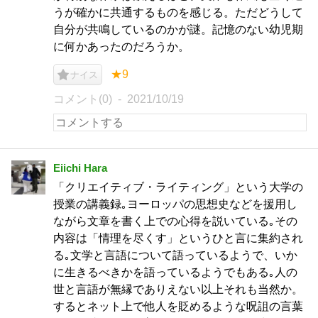
うが確かに共通するものを感じる。ただどうして
自分が共鳴しているのかが謎。記憶のない幼児期
に何かあったのだろうか。
★9
ナイス
コメント(0)
2021/10/19
Eiichi Hara
「クリエイティブ・ライティング」という大学の
授業の講義録｡ヨーロッパの思想史などを援用し
ながら文章を書く上での心得を説いている｡その
内容は「情理を尽くす」というひと言に集約され
る｡文学と言語について語っているようで、いか
に生きるべきかを語っているようでもある｡人の
世と言語が無縁でありえない以上それも当然か。
するとネット上で他人を貶めるような呪詛の言葉