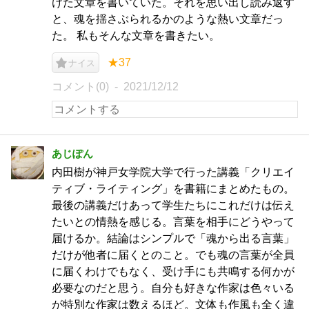
けた文章を書いていた。それを思い出し読み返す
と、魂を揺さぶられるかのような熱い文章だっ
た。 私もそんな文章を書きたい。
★37
ナイス
コメント(0)
2021/12/12
あじぽん
内田樹が神戸女学院大学で行った講義「クリエイ
ティブ・ライティング」を書籍にまとめたもの。
最後の講義だけあって学生たちにこれだけは伝え
たいとの情熱を感じる。言葉を相手にどうやって
届けるか。結論はシンプルで「魂から出る言葉」
だけが他者に届くとのこと。でも魂の言葉が全員
に届くわけでもなく、受け手にも共鳴する何かが
必要なのだと思う。自分も好きな作家は色々いる
が特別な作家は数えるほど。文体も作風も全く違