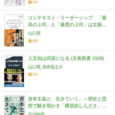
144
コンテキスト・リーダーシップ 「最
高の上司」と「最悪の上司」は文脈で
決まる (光文社新書 1406)
山口周
369
人文知は武器になる (文春新書 1529)
山口周
深井龍之介
722
資本主義と、生きていく。～歴史と思
想で解き明かす「構造的しんどさ」の
正体
品川皓亮