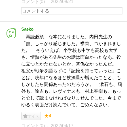
コメント(0)
2022/08/21
Saeko
再読必須、な本になりました。内田先生の
「熱」しっかり感じました。襟首、つかまれまし
た。 そういえば、小学校も中学も高校も大学
も、情熱がある先生のお話は面白かったなあ。役
に立つとかたたないとか、関係なかったんだ。
祖父が戦争を語らずに「記憶を持っていった」こ
とは、晩年になるほど飲酒量が増えたことと、も
しかしたら関係あったのだろうか。 漱石も、鴎
外も、諭吉も、レヴィナスも、村上春樹も、もっ
と心して読まなければなりませんでした。今まで
ゆるく表面だけ読んでいて、ごめんなさい。
★4
ナイス
コメント(0)
2022/04/17