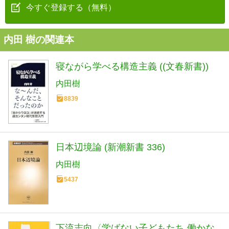
今すぐ登録する（無料）
内田 樹の関連本
寝ながら学べる構造主義 ((文春新書))
内田樹
8839
日本辺境論 (新潮新書 336)
内田樹
5437
下流志向〈学ばない子どもたち 働かな