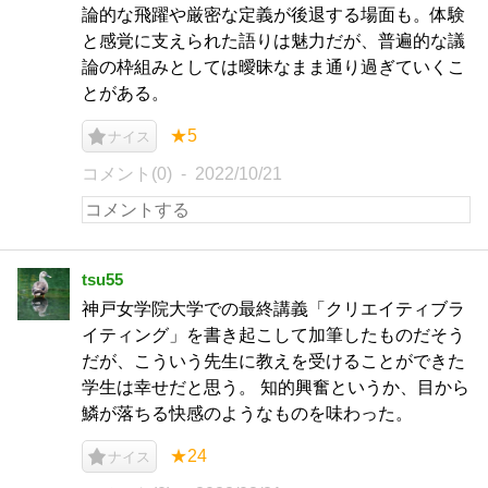
論的な飛躍や厳密な定義が後退する場面も。体験
と感覚に支えられた語りは魅力だが、普遍的な議
論の枠組みとしては曖昧なまま通り過ぎていくこ
とがある。
★5
ナイス
コメント(0)
2022/10/21
tsu55
神戸女学院大学での最終講義「クリエイティブラ
イティング」を書き起こして加筆したものだそう
だが、こういう先生に教えを受けることができた
学生は幸せだと思う。 知的興奮というか、目から
鱗が落ちる快感のようなものを味わった。
★24
ナイス