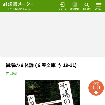
ログイン
新規登録
本を探
街場の文体論 (文春文庫 う 19-21)
内田樹
感想
118