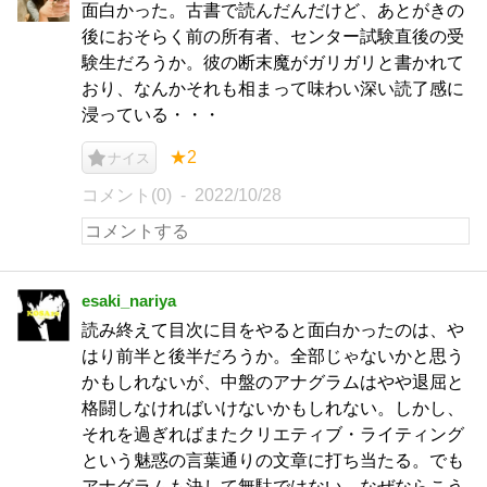
面白かった。古書で読んだんだけど、あとがきの
後におそらく前の所有者、センター試験直後の受
験生だろうか。彼の断末魔がガリガリと書かれて
おり、なんかそれも相まって味わい深い読了感に
浸っている・・・
★2
ナイス
コメント(0)
2022/10/28
esaki_nariya
読み終えて目次に目をやると面白かったのは、や
はり前半と後半だろうか。全部じゃないかと思う
かもしれないが、中盤のアナグラムはやや退屈と
格闘しなければいけないかもしれない。しかし、
それを過ぎればまたクリエティブ・ライティング
という魅惑の言葉通りの文章に打ち当たる。でも
アナグラムも決して無駄ではない。なぜならこう