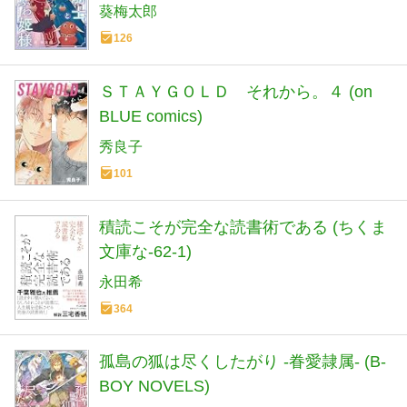
ス)
葵梅太郎
126
ＳＴＡＹＧＯＬＤ それから。４ (on
BLUE comics)
秀良子
101
積読こそが完全な読書術である (ちくま
文庫な-62-1)
永田希
364
孤島の狐は尽くしたがり -眷愛隷属- (B-
BOY NOVELS)