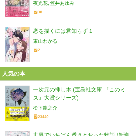
夜光花
笠井あゆみ
38
恋を描くには君知らず 1
東山わかる
2
人気の本
一次元の挿し木 (宝島社文庫 『このミ
ス』大賞シリーズ)
松下龍之介
23440
世界でいちばん透きとおった物語 (新潮