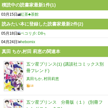
積読中の読書家最新1件(1)
03月15日
紅茶♣︎茶館
読みたい本に登録した読書家最新2件(2)
05月18日
ペコリ彡: D8┓
04月24日
hebomix
真田 ちか,村田 莉恵の関連本
五ツ星プリンス(1) (講談社コミックス別
冊フレンド)
真田ちか
村田莉恵
18
五ツ星プリンス 分冊版（１） (別冊フ