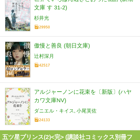
文庫 す 31-2)
杉井光
29950
傲慢と善良 (朝日文庫)
辻村深月
42517
アルジャーノンに花束を〔新版〕(ハヤ
カワ文庫NV)
ダニエル・キイス
小尾芙佐
24133
五ツ星プリンス(2)<完> (講談社コミックス別冊フ