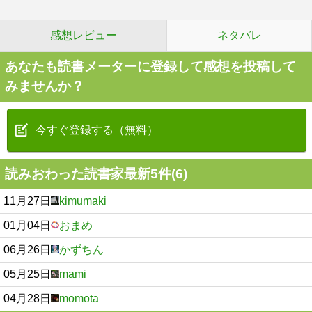
感想レビュー
ネタバレ
あなたも読書メーターに登録して感想を投稿して
みませんか？
今すぐ登録する（無料）
読みおわった読書家最新5件(6)
11月27日
kimumaki
01月04日
おまめ
06月26日
かずちん
05月25日
mami
04月28日
momota