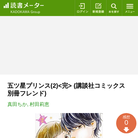
ログイン
新規登録
本を探
五ツ星プリンス(2)<完> (講談社コミックス
別冊フレンド)
真田ちか
,
村田莉恵
感想
0