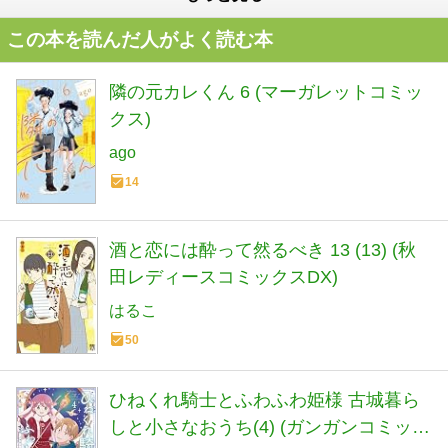
この本を読んだ人がよく読む本
隣の元カレくん 6 (マーガレットコミッ
クス)
ago
14
酒と恋には酔って然るべき 13 (13) (秋
田レディースコミックスDX)
はるこ
50
ひねくれ騎士とふわふわ姫様 古城暮ら
しと小さなおうち(4) (ガンガンコミック