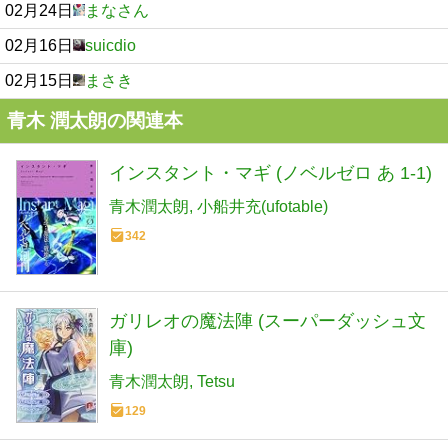
02月24日
まなさん
02月16日
suicdio
02月15日
まさき
青木 潤太朗の関連本
インスタント・マギ (ノベルゼロ あ 1-1)
青木潤太朗
小船井充(ufotable)
342
ガリレオの魔法陣 (スーパーダッシュ文
庫)
青木潤太朗
Tetsu
129