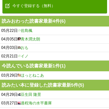
今すぐ登録する（無料）
読みおわった読書家最新4件(6)
05月22日
佐島楓
04月05日
青木潤太朗
04月03日
おも
02月21日
イノ
今読んでいる読書家最新1件(1)
03月29日
ほっとねこあ
読みたい本に登録した読書家最新5件(5)
04月29日
豆生田 隆景
03月27日
過程海の水平書庫