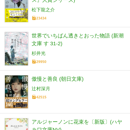
松下龍之介
23434
世界でいちばん透きとおった物語 (新潮
文庫 す 31-2)
杉井光
29950
傲慢と善良 (朝日文庫)
辻村深月
42515
アルジャーノンに花束を〔新版〕(ハヤ
カワ文庫NV)