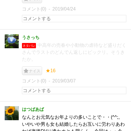
コメント(0)
2019/04/24
うさっち
中高年の売春や小動物の虐待など盛りだく
ネタバレ
さんでラストのどんでん返しにビックリ。そうき
たか。
★16
ナイス
コメント(0)
2019/03/07
はつばあば
なんとお元気なお年よりの多いことで・・(^^;。
いやいや男も女も結婚したらお互いに労わりあわ