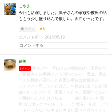
こやま
今回も活躍しました。凛子さんの家族や彼氏の話
ももう少し盛り込んで欲しい。面白かったです。
★6
ナイス
コメント(0)
2016/05/19
絵美
暴力少年・青山くんや愉快な(？)不良仲間
ネタバレ
が伊部さんの事件とどう関わるのか。実は、青山
くんの性格が変わった原因の事故は伊部さん
が？？とか思っていたけど、年数的に全くの無関
係であったという。不良くんたち、活躍するのか
と期待したんだけどなぁ。 歳を重ねても“元
気”なご老人たちのドロドロした世界。今後、デパ
ートを歩きながらキョロキョロ回りを見ちゃいそ