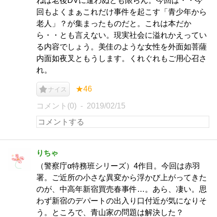
ねば老後DVに逢わぬとも限らん。今回は・・今
回もよくまぁこれだけ事件を起こす「青少年から
老人」？が集まったものだと。これは本だか
ら・・とも言えない。現実社会に溢れかえってい
る内容でしょう。美佳のような女性を外面如菩薩
内面如夜叉ともうします。くれぐれもご用心召さ
れ。
★46
ナイス
コメント(0)
2019/02/15
りちゃ
（警察庁α特務班シリーズ）4作目。今回は赤羽
署。ご近所の小さな異変から浮かび上がってきた
のが、中高年新宿買売春事件…。あら、凄い。思
わず新宿のデパートの出入り口付近が気になりそ
う。ところで、青山家の問題は解決した？