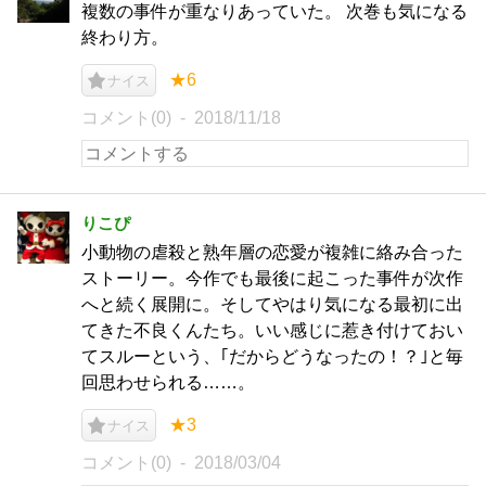
複数の事件が重なりあっていた。 次巻も気になる
終わり方。
★6
ナイス
コメント(0)
2018/11/18
りこぴ
小動物の虐殺と熟年層の恋愛が複雑に絡み合った
ストーリー。今作でも最後に起こった事件が次作
へと続く展開に。そしてやはり気になる最初に出
てきた不良くんたち。いい感じに惹き付けておい
てスルーという、｢だからどうなったの！？｣と毎
回思わせられる……。
★3
ナイス
コメント(0)
2018/03/04