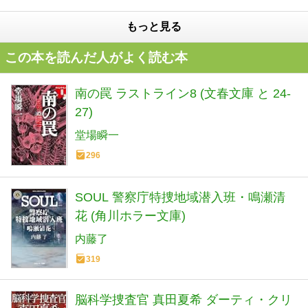
もっと見る
この本を読んだ人がよく読む本
南の罠 ラストライン8 (文春文庫 と 24-
27)
堂場瞬一
296
SOUL 警察庁特捜地域潜入班・鳴瀬清
花 (角川ホラー文庫)
内藤了
319
脳科学捜査官 真田夏希 ダーティ・クリ