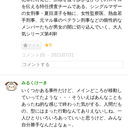
を伝える特任捜査チームである。シングルマザー
の女刑事・夏目凛子を軸に、女性監察医、熱血若
手刑事、元マル暴のベテラン刑事などの個性的な
メンバーたちが男女の闇に切り込んでいく。大人
気シリーズ第4弾!
★9
ナイス
コメント(0)
2021/07/31
みるくけーき
いくつかある事件だけど、メインどころが移動し
ていってたような・・・そういえばあんなことも
あったね的な感じで終わった気がする。人間だも
の、型にはまった行動なんてありえないしね。一
人ひとりいろいろあっていいと思うけど、みんな
自分勝手なんだよなぁ～。