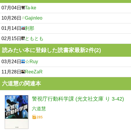
07月04日
Ta-ke
10月26日
Gajinleo
01月14日
刹那
02月15日
ともとも
読みたい本に登録した読書家最新2件(2)
03月24日
☆Ruy
11月28日
ReeZaR
六道慧の関連本
警視庁行動科学課 (光文社文庫 り 3-42)
六道慧
285