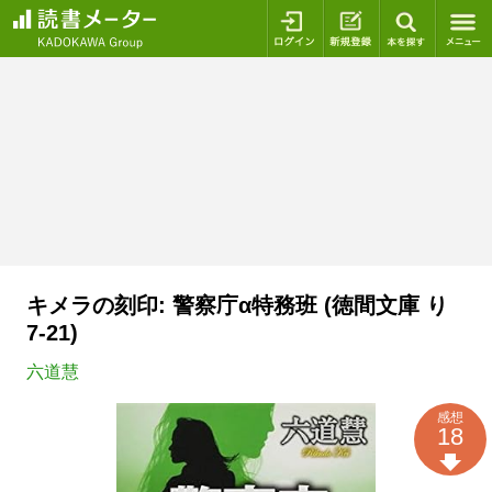
ログイン
新規登録
本を探
キメラの刻印: 警察庁α特務班 (徳間文庫 り
7-21)
六道慧
感想
18