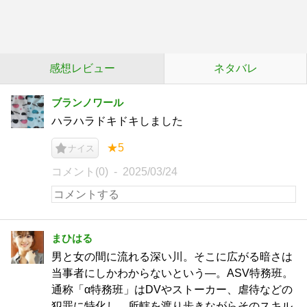
感想レビュー
ネタバレ
ブランノワール
ハラハラドキドキしました
★5
ナイス
コメント(0)
2025/03/24
まひはる
男と女の間に流れる深い川。そこに広がる暗さは
当事者にしかわからないという―。ASV特務班。
通称「α特務班」はDVやストーカー、虐待などの
犯罪に特化し、所轄を渡り歩きながらそのスキル