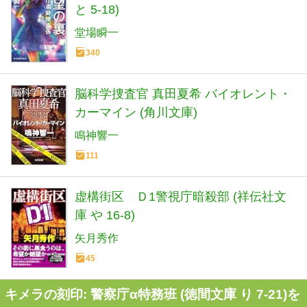
と 5-18)
堂場瞬一
340
脳科学捜査官 真田夏希 バイオレント・
カーマイン (角川文庫)
鳴神響一
111
虚構街区 Ｄ1警視庁暗殺部 (祥伝社文
庫 や 16-8)
矢月秀作
45
キメラの刻印: 警察庁α特務班 (徳間文庫 り 7-21)を