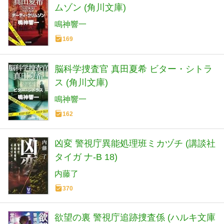
ムゾン (角川文庫)
鳴神響一
169
脳科学捜査官 真田夏希 ビター・シトラ
ス (角川文庫)
鳴神響一
162
凶変 警視庁異能処理班ミカヅチ (講談社
タイガ ナ-B 18)
内藤了
370
欲望の裏 警視庁追跡捜査係 (ハルキ文庫