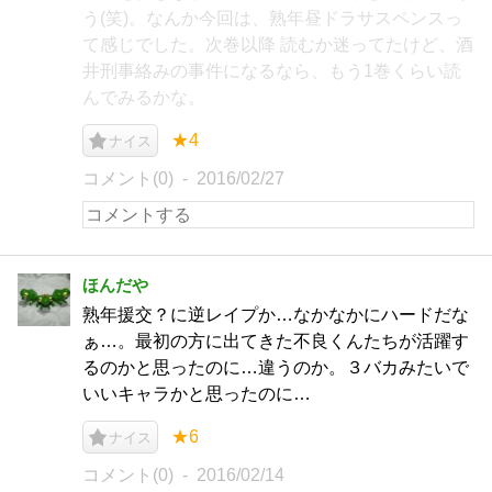
う(笑)。なんか今回は、熟年昼ドラサスペンスっ
て感じでした。次巻以降 読むか迷ってたけど、酒
井刑事絡みの事件になるなら、もう1巻くらい読
んでみるかな。
★4
ナイス
コメント(0)
2016/02/27
ほんだや
熟年援交？に逆レイプか…なかなかにハードだな
ぁ…。最初の方に出てきた不良くんたちが活躍す
るのかと思ったのに…違うのか。３バカみたいで
いいキャラかと思ったのに…
★6
ナイス
コメント(0)
2016/02/14