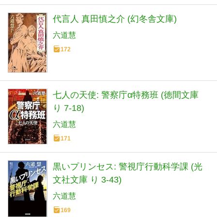
代言人 真田慎之介 (幻冬舎文庫)
六道慧
172
七人の天使: 警察庁α特務班 (徳間文庫
り 7-18)
六道慧
171
黒いプリンセス: 警視庁行動科学課 (光
文社文庫 り 3-43)
六道慧
169