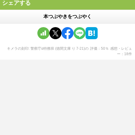
シェアする
本つぶやきをつぶやく
キメラの刻印: 警察庁α特務班 (徳間文庫 り 7-21)
の
評価
50
％
感想・レビュ
ー
18
件