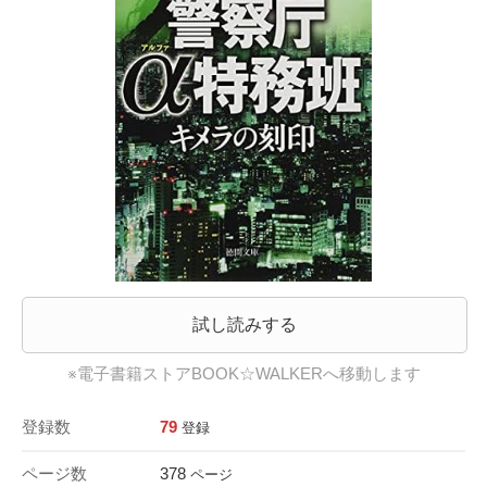
試し読みする
※電子書籍ストアBOOK☆WALKERへ移動します
登録数
79
登録
ページ数
378
ページ