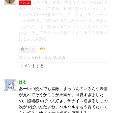
レンタル。正宗が生きてこれたのは緑と出
ネタバレ
会ったおかげ…ですね。初対面じゃなかった、と
いうか緑が正宗を気にかけていたようで、パート
ナーを解消した本当の理由も分かったけど泣きた
くなった。緑、本当は凄く良い人なんじゃないの
かな。そしてラストは立花の大ピンチ！！温泉だ
けど大丈夫かな。
★7
ナイス
コメント(0)
2017/06/19
はる
あーいつ読んでも素敵。まっつんのいろんな表情
が見れてそうかここが天国か。可愛すぎました
の。臨場感やばい大好き。蛍ナイス過ぎるしこの
次がやばいんだよね。ハルハルキもう育てたいく
らい好き。ゆっきーの嫉妬を所望する。