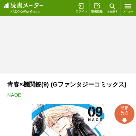
ログイン
新規登録
本を探
青春×機関銃(9) (Gファンタジーコミックス)
NAOE
感想
54