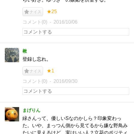
★25
ナイス
コメント(0)
2016/10/06
楸
登録し忘れ。
★1
ナイス
コメント(0)
2016/09/30
まげりん
緑さんって、優しいSなのかしら？印象変わっ
た。いや、まっつん側から見てるから嫌な野鳥み
たいに見えるけど、実はいい人？立花のポジティ