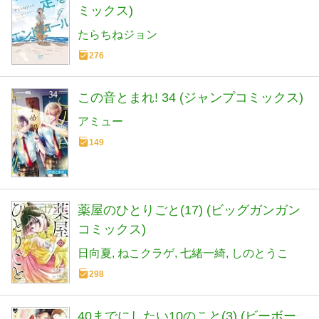
ミックス)
たらちねジョン
276
この音とまれ! 34 (ジャンプコミックス)
アミュー
149
薬屋のひとりごと(17) (ビッグガンガン
コミックス)
日向夏
ねこクラゲ
七緒一綺
しのとうこ
298
40までにしたい10のこと(3) (ビーボー