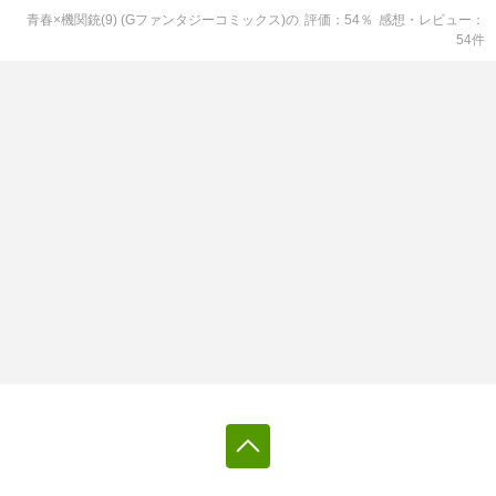
青春×機関銃(9) (Gファンタジーコミックス)
の
評価
54
％
感想・レビュー
54
件