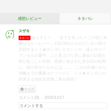
感想レビュー
ネタバレ
スザキ
あらすじ▷ 「全てを失ったーこの世に未
ネタバレ
練はなかったーー」11DOGSとのカウンター戦で
共闘するトイ★ガンガンとホシシロ。緑とのツー
マンセルの最中、ふと見上げた空に過去の記憶を
呼び起こした松岡。絶望に包まれた若き日の松岡
に、緑が見せたものとは……。 二人の出逢いから
別離までの重要エピソードと、トイ★ガンガンの
絆深まる強化合宿第二幕を収録！
ナイス
コメント(0)
2025/11/17