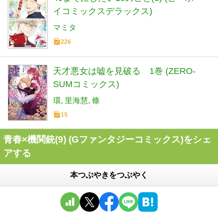
イコミックスデラックス)
マミタ
226
天才悪女は嘘を見破る 1巻 (ZERO-
SUMコミックス)
環
里海慧
條
15
青春×機関銃(9) (Gファンタジーコミックス)をシェ
アする
本つぶやきをつぶやく