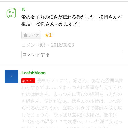
Ｋ
蛍の女子力の低さが伝わる巻だった。松岡さんが
復活。 松岡さんおかんすぎ!!
★1
ナイス
コメント(0)
2016/08/23
Leaf★Moon
漫画カフェにて。緑さん、あなた雰囲気変
ネタバレ
わりすぎでは……？まっつんに希望を与えてくれ
たのは緑さん。まっつんに再びの絶望を与えたの
も緑さん。皮肉だなぁ。緑さんの本音は、いつ語
られるのだろうか。立花のおかげで笑顔を取り戻
したまっつん。やっぱり立花は太陽だ。後半は
BBQからの温泉！？で次巻へ。いい加減に女だっ