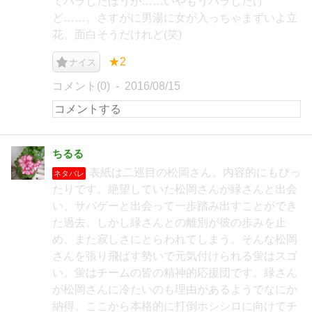
てバラしたほうが……いやもうバラしたけ
ど……。さすがに男湯に女が入っちゃまずいよ立
花。面白そうだけれど(笑)
★2
ナイス
コメント(0)
2016/08/15
ちるる
表紙は二巡目の松岡さん。内容的にもぴっ
ネタバレ
たりです。絶望していた松岡さんが緑さんと出会
い、サバゲーと出会って一歩踏み出すことができ
た過去。しかし緑さんとの離別が彼の歩みを止
め、また寂しさにとらわれてしまう。そんな松岡
さんを張り飛ばす勢いで元気付けられる蛍はスゴ
い。蛍はチームの皆の精神的応援団です。緑さん
が松岡さんに冷たいのも理由があるようでなにか
納得。ここから本格的に打倒ホシシロに向けてチ