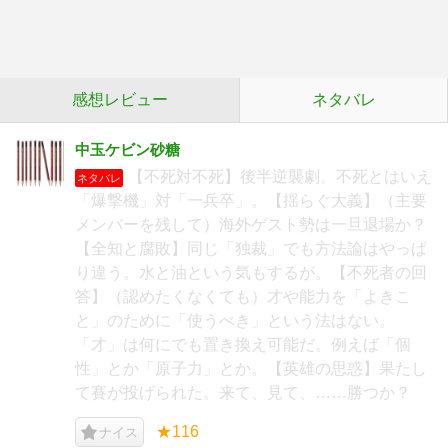
感想レビュー
ネタバレ
中玉ケビン砂糖
【不死対不死】後半逆襲劇。不死とはいえ
ネタバレ
「爆撃機」対「一兵卒」。【揺らぐ大義】（主要
メンバーを残して）海外ゲスト勢は一旦退場か？
【全知と腐敗】同じ「独裁」でも方法論はやっぱ
り違う。水と油という気もするが。【不死者の回
答】（認めたくなくても）才や能力を「よきこ
と」のために「使うべき」という法はない。
「才」は何にでも置き換え可能だ。例えば「個
性」とか「原子力」とか。【英雄の思惑】果たし
て賽が投げられた。来て、見て、……勝つか？
★116
ナイス