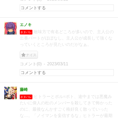
エノキ
敵味方で有名どころが多いので、主人公の
ネタバレ
出番パートがほぼなし。主人公が成長して強くな
っていくところが見たいのだがなぁ。
ナイス
コメント(0)
2023/03/11
藤崎
ヒトラーとポル=ポト、途中までは悪魔み
ネタバレ
たいに偉人の杜のメンバーを殺してきて怖かった
のに、最後なんかすごく格好良く散っていった
な…。「ノイマンを妄信するな」ヒトラーが最期