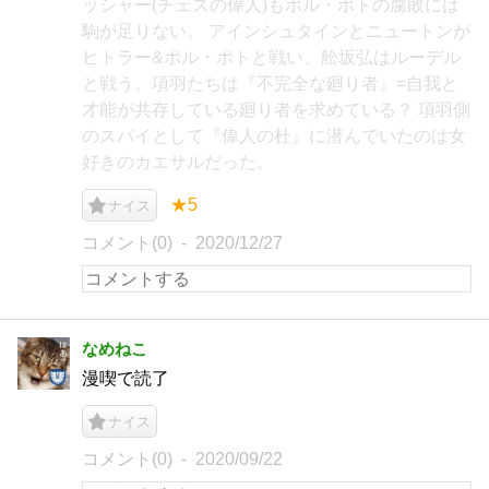
ッシャー(チェスの偉人)もポル・ポトの腐敗には
駒が足りない。 アインシュタインとニュートンが
ヒトラー&ポル・ポトと戦い、舩坂弘はルーデル
と戦う。項羽たちは『不完全な廻り者』=自我と
才能が共存している廻り者を求めている？ 項羽側
のスパイとして『偉人の杜』に潜んでいたのは女
好きのカエサルだった。
★5
ナイス
コメント(0)
2020/12/27
なめねこ
漫喫で読了
ナイス
コメント(0)
2020/09/22