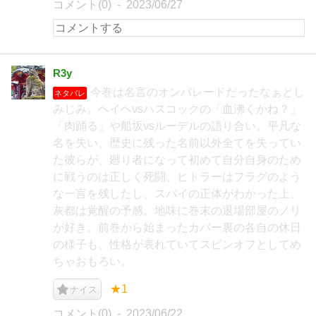
コメント(0)
2023/06/27
R3y
今巻は名言のオンパレードだったなぁとし
ネタバレ
みじみ。ヘイヘvsハスコックの「血沸くかね？」
「肉踊る」や船坂vsルーデルの語り合い。平凡な
名を失い、歴史に残った名前以外全てを失ってい
た彼らが、廻り者になって初めて自分自身のため
に戦うのは正しく死闘。ヒトラーはフラグのよう
な一言を残したし、スパイの正体がわかった上、
灰都は覚醒の予感。地味に巻末の退場部屋のノリ
が好き。前巻から始まったカバー裏の各自の休日
の様子も、性格が表れていてスピンオフとしてめ
ちゃおもろい。
★1
ナイス
コメント(0)
2023/06/22