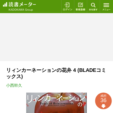
ログイン
新規登録
本を探
リィンカーネーションの花弁 4 (BLADEコミ
ックス)
小西幹久
感想
36