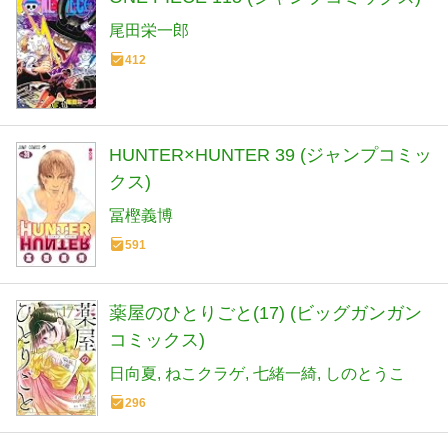
尾田栄一郎
412
HUNTER×HUNTER 39 (ジャンプコミッ
クス)
冨樫義博
591
薬屋のひとりごと(17) (ビッグガンガン
コミックス)
日向夏
ねこクラゲ
七緒一綺
しのとうこ
296