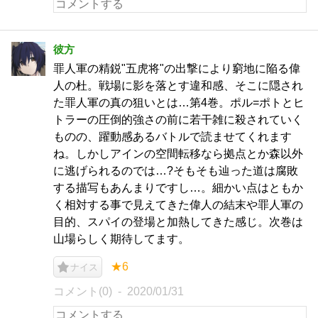
彼方
罪人軍の精鋭"五虎将"の出撃により窮地に陥る偉
人の杜。戦場に影を落とす違和感、そこに隠され
た罪人軍の真の狙いとは…第4巻。ポル=ポトとヒ
トラーの圧倒的強さの前に若干雑に殺されていく
ものの、躍動感あるバトルで読ませてくれます
ね。しかしアインの空間転移なら拠点とか森以外
に逃げられるのでは…?そもそも辿った道は腐敗
する描写もあんまりですし…。細かい点はともか
く相対する事で見えてきた偉人の結末や罪人軍の
目的、スパイの登場と加熱してきた感じ。次巻は
山場らしく期待してます。
★6
ナイス
コメント(0)
2020/01/31