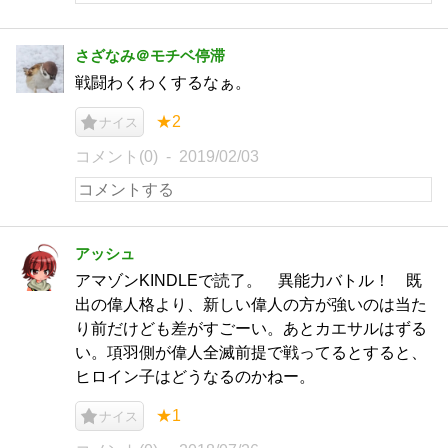
さざなみ＠モチベ停滞
戦闘わくわくするなぁ。
★2
ナイス
コメント(0)
2019/02/03
アッシュ
アマゾンKINDLEで読了。 異能力バトル！ 既
出の偉人格より、新しい偉人の方が強いのは当た
り前だけども差がすごーい。あとカエサルはずる
い。項羽側が偉人全滅前提で戦ってるとすると、
ヒロイン子はどうなるのかねー。
★1
ナイス