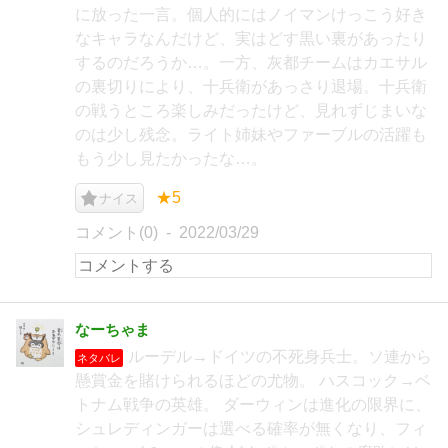
に放った一言。個人的にはノイマンけっこう好き
なキャラなんだけど、実はどす黒い裏があったり
するのだろうか…。一方、灰都チームはカエサル
の裏切りにより、十兵衛があっさり退場。十兵衛
の戦うところ楽しみだったけど、見れずじまいな
のは少し残念。ライト姉妹やファーブルの活躍も
もう少し見たかったな…。
★5
ナイス
コメント(0)
2022/03/29
なーちゃま
ルーデル→ドイツの不死身兵士。ソ連から
ネタバレ
懸賞金を賭けられるほどの尤物。 ハスコック→ベ
トナム戦争の英雄。 ダーウィンは進化の限界に、
シュレディンガーは選べる確率が無くなり、フィ