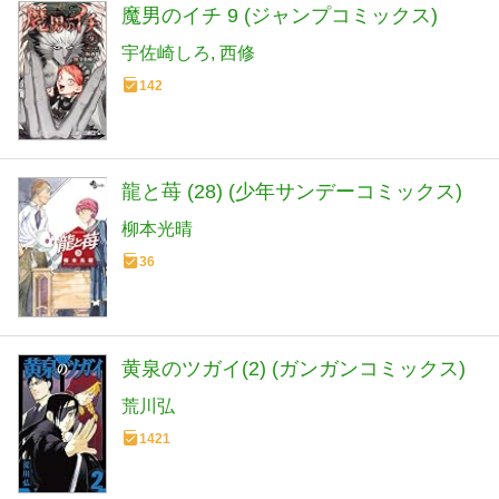
魔男のイチ 9 (ジャンプコミックス)
宇佐崎しろ
西修
142
龍と苺 (28) (少年サンデーコミックス)
柳本光晴
36
黄泉のツガイ(2) (ガンガンコミックス)
荒川弘
1421