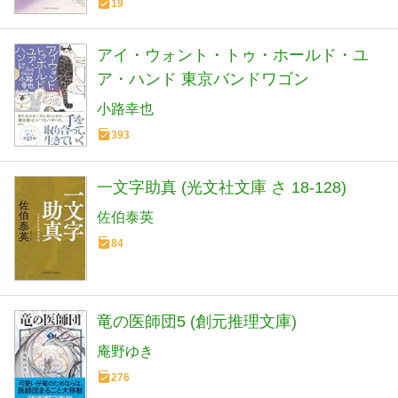
19
アイ・ウォント・トゥ・ホールド・ユ
ア・ハンド 東京バンドワゴン
小路幸也
393
一文字助真 (光文社文庫 さ 18-128)
佐伯泰英
84
竜の医師団5 (創元推理文庫)
庵野ゆき
276