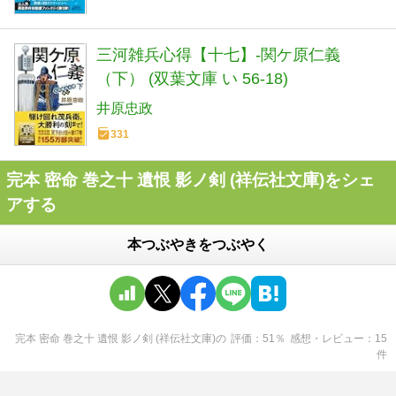
三河雑兵心得【十七】-関ケ原仁義
（下） (双葉文庫 い 56-18)
井原忠政
331
完本 密命 巻之十 遺恨 影ノ剣 (祥伝社文庫)をシェ
アする
本つぶやきをつぶやく
完本 密命 巻之十 遺恨 影ノ剣 (祥伝社文庫)
の
評価
51
％
感想・レビュー
15
件