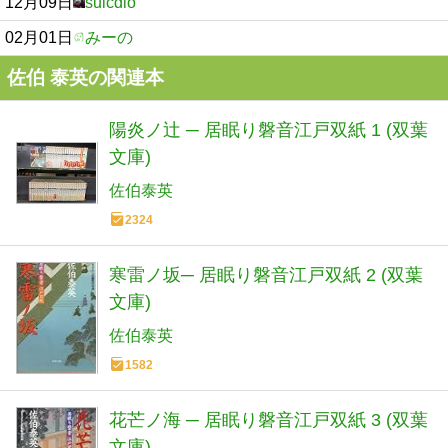
12月09日
suicdio
02月01日
みーの
佐伯 泰英の関連本
陽炎ノ辻 ─ 居眠り磐音江戸双紙 1 (双葉
文庫)
佐伯泰英
2324
寒雷ノ坂─ 居眠り磐音江戸双紙 2 (双葉
文庫)
佐伯泰英
1582
花芒ノ海 ─ 居眠り磐音江戸双紙 3 (双葉
文庫)