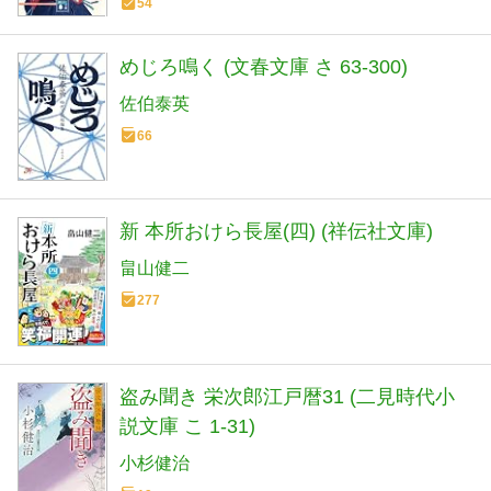
54
めじろ鳴く (文春文庫 さ 63-300)
佐伯泰英
66
新 本所おけら長屋(四) (祥伝社文庫)
畠山健二
277
盗み聞き 栄次郎江戸暦31 (二見時代小
説文庫 こ 1-31)
小杉健治