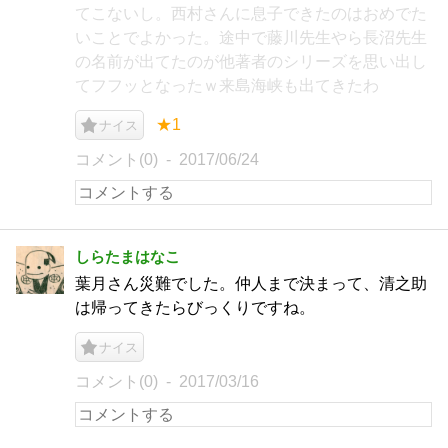
てこないし。西村さんに息子できたのはおめでた
いことでよかった。途中で藤川先生やら長沼先生
の名前が出てたのが他著者のシリーズを思い出し
てフフッとなったｗ来島海峡も出てきたわ
★1
ナイス
コメント(0)
2017/06/24
しらたまはなこ
葉月さん災難でした。仲人まで決まって、清之助
は帰ってきたらびっくりですね。
ナイス
コメント(0)
2017/03/16