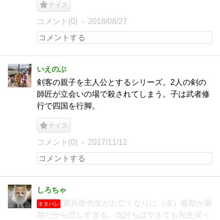
ナイス
コメント(0)
2018/08/27
いえのぶ
剣客の親子を主人公とするシリーズ。2人の剣の
師匠が立会いの場で殺されてしまう。子は武者修
行で四国を行脚。
ナイス
コメント(0)
2017/11/12
しろちゃ
寛兵衛先生がお亡くなりに（涙）最期が最
ネタバレ
期だから悲しすぎる。仇討ちはできても先生戻っ