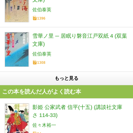
佐伯泰英
1396
雪華ノ里 ─ 居眠り磐音江戸双紙 4 (双葉
文庫)
佐伯泰英
1308
もっと見る
この本を読んだ人がよく読む本
影姫 公家武者 信平(十五) (講談社文庫
さ 114-33)
佐々木裕一