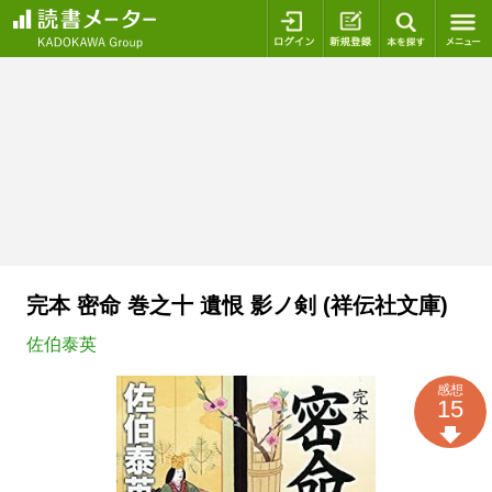
ログイン
新規登録
本を探
完本 密命 巻之十 遺恨 影ノ剣 (祥伝社文庫)
佐伯泰英
感想
15