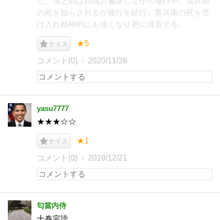
だ。清之助は四国お遍路しながら修行中。寛兵衛
の死を知らされるが修行を続行、寛兵衛の死を受
け入れ精神的にも強くなり更に成長する。
★5
ナイス
コメント(0)
2020/11/28
yasu7777
★★★☆☆
★1
ナイス
コメント(0)
2019/12/21
匂當内侍
十巻完読