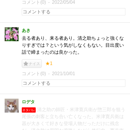
コメント(0)
2022/05/04
あき
去る者あり、来る者あり。清之助ちょっと強くな
りすぎでは？という気がしなくもない。目出度い
話で締まったのは良かった。
★1
ナイス
コメント(0)
2021/10/01
ロデタ
清之助の師匠・米津寛兵衛が惣三郎を狙う
ネタバレ
尾張の刺客と立ち合い亡くなった。米津寛兵衛は
器が大きくて好きな登場人物だっただけに残念