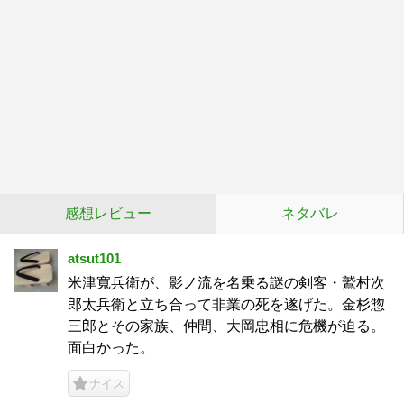
感想レビュー
ネタバレ
atsut101
米津寬兵衛が、影ノ流を名乗る謎の剣客・鷲村次
郎太兵衛と立ち合って非業の死を遂げた。金杉惣
三郎とその家族、仲間、大岡忠相に危機が迫る。
面白かった。
ナイス