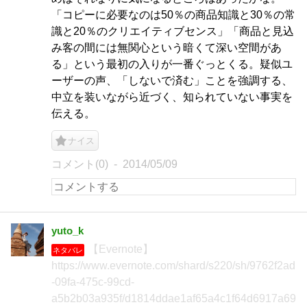
「コピーに必要なのは50％の商品知識と30％の常
識と20％のクリエイティブセンス」「商品と見込
み客の間には無関心という暗くて深い空間があ
る」という最初の入りが一番ぐっとくる。疑似ユ
ーザーの声、「しないで済む」ことを強調する、
中立を装いながら近づく、知られていない事実を
伝える。
ナイス
コメント(0)
2014/05/09
yuto_k
【Evernote】
ネタバレ
https://www.evernote.com/shard/s220/sh/9762f2ad
-09fa-475c-99cd-
a5b2b03a935f/d1814ddae1af65a4c1f64d6917a69