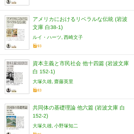
アメリカにおけるリベラルな伝統 (岩波
文庫 白38-1)
ルイ・ハーツ
西崎文子
93
資本主義と市民社会 他十四篇 (岩波文庫
白 152-1)
大塚久雄
齋藤英里
83
共同体の基礎理論 他六篇 (岩波文庫 白
152-2)
大塚久雄
小野塚知二