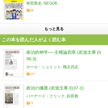
有田憲史
NEGO6
68
もっと見る
この本を読んだ人がよく読む本
政治的神学──主権論四章 (岩波文庫 白
30-3)
カール・シュミット
権左武志
117
政治の擁護 (岩波文庫 白37-1)
バーナード・クリック
杉田敦
71