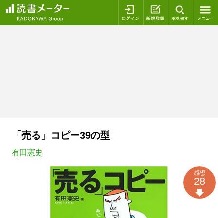
ログイン
新規登録
本を探
「売る」コピー39の型
有田憲史
感想
28