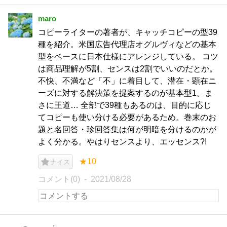
maro
コピーライターの著者が、キャッチコピーの型39
種を紹介。米国広告代理店オグルヴィなどの基本
型をベースに日本仕様にアレンジしている。 コツ
は商品理解が5割、センスは2割でいいのだとか。
不快、不満など「不」に着目して、潜在・顕在ニ
ーズに対する解決策を提案するのが基本型1。ま
さに王道… 全部で39種もあるのは、目的に応じ
てコピーも使い分ける必要があるため。巻末のお
題と名回答・珍回答集は何が明暗を分けるのかが
よく分かる。やはりセンスより、エッセンス?!
★10
ナイス
コメント(0)
2021/08/28