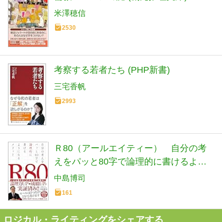
米澤穂信
2530
考察する若者たち (PHP新書)
三宅香帆
2993
Ｒ80（アールエイティー） 自分の考
えをパッと80字で論理的に書けるよう
になるメソッド
中島博司
161
ロジカル・ライティングをシェアする