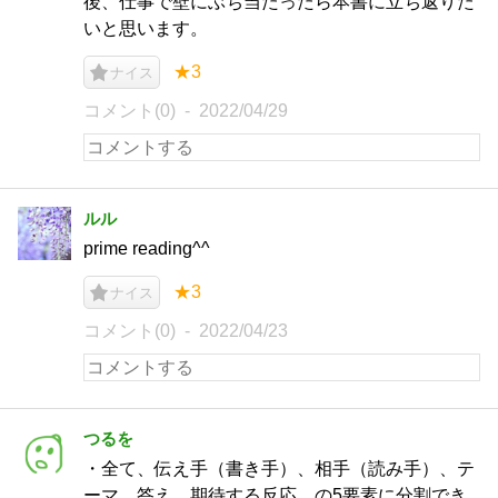
後、仕事で壁にぶち当たったら本書に立ち返りた
いと思います。
★3
ナイス
コメント(0)
2022/04/29
ルル
prime reading^^
★3
ナイス
コメント(0)
2022/04/23
つるを
・全て、伝え手（書き手）、相手（読み手）、テ
ーマ、答え、期待する反応、の5要素に分割でき