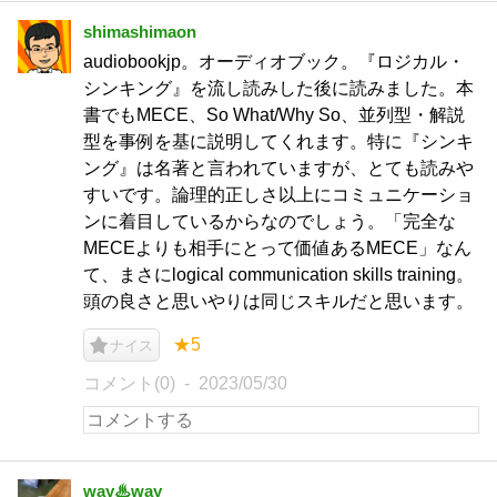
shimashimaon
audiobookjp。オーディオブック。『ロジカル・
シンキング』を流し読みした後に読みました。本
書でもMECE、So What/Why So、並列型・解説
型を事例を基に説明してくれます。特に『シンキ
ング』は名著と言われていますが、とても読みや
すいです。論理的正しさ以上にコミュニケーショ
ンに着目しているからなのでしょう。「完全な
MECEよりも相手にとって価値あるMECE」なん
て、まさにlogical communication skills training。
頭の良さと思いやりは同じスキルだと思います。
★5
ナイス
コメント(0)
2023/05/30
way♨way