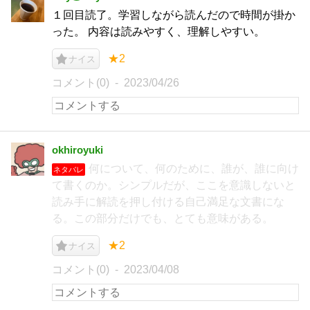
１回目読了。学習しながら読んだので時間が掛か
った。 内容は読みやすく、理解しやすい。
★2
ナイス
コメント(0)
2023/04/26
okhiroyuki
何について、何のために、誰が、誰に向け
ネタバレ
て書くのか。シンプルだが、ここを意識しないと
読み手に解読を押し付ける自己満足な文書にな
る。この部分だけでも、とても意味がある。
★2
ナイス
コメント(0)
2023/04/08