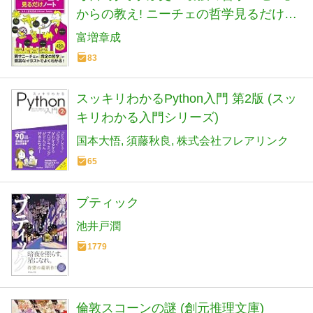
からの教え! ニーチェの哲学見るだけノ
ート
富増章成
83
スッキリわかるPython入門 第2版 (スッ
キリわかる入門シリーズ)
国本大悟
須藤秋良
株式会社フレアリンク
65
ブティック
池井戸潤
1779
倫敦スコーンの謎 (創元推理文庫)