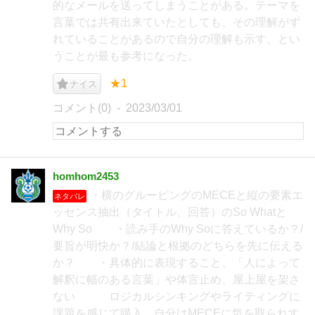
的なメールを送ってしまうことがある。テーマを
言葉では共有出来ていたとしても、その理解がず
れていることがあるので自分の理解も示す、とい
うことが最も参考になった。
★1
ナイス
コメント(0)
2023/03/01
homhom2453
・横のグルーピングのMECEと縦の要素エ
ネタバレ
ッセンス抽出（タイトル、回答）のSo Whatと
Why So ・読み手のWhy Soに答えているか？/
要旨が明快か？/結論と根拠のどちらを先に伝える
か？ ・具体的に表現すること、「人によって
解釈に幅のある言葉」や体言止め、屋上屋を架さ
ない ロジカルシンキングやライティングに
課題を感じて購入。自分はMECEに気を取られす