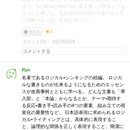
ぎて、So WhatとWhy Soに気を遣って作文してな
かったと感じた。主語述語目的語の欠落で読み手
に理解を迫らない文を心掛けたい。
★1
ナイス
コメント(0)
2023/02/26
Ryo
名著であるロジカル•シンキングの続編。 ロジカ
ルな書きものが出来るようになるためのエッセン
スが改善事例とともに学べる。 どんな文書も「導
入部」と「本論」からなるとか、テーマ•期待す
る反応•書き手•読み手の4つの要素、組み立ての視
覚化の重要性など。 日本語表現に求められるロジ
カル•ライティングとは、具体的に表現するこ
と、論理的な関係を正しく表現すること、簡潔に