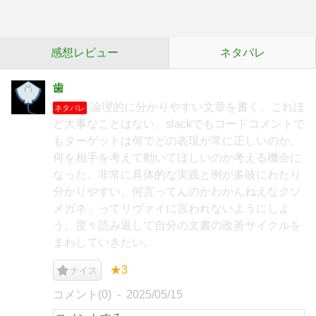
感想レビュー
ネタバレ
歯
論理的に分かりやすい文章を書く。これほ
ネタバレ
ど大事なことはない。slackでもコードコメントで
もターゲットは何でどの表現が常に正しいのか、
何を相手を考えて動いてほしいのか考える機会に
なった。非常に具体的な実践と例が多岐にわたり
分かりやすい。何言ってんのかわかんねえなクソ
メガネ」ってリヴァイに言われないようにしよ
う。度々読み返して自分の文書の改善サイクルを
まわしていきたい。
★3
ナイス
コメント(0)
2025/05/15