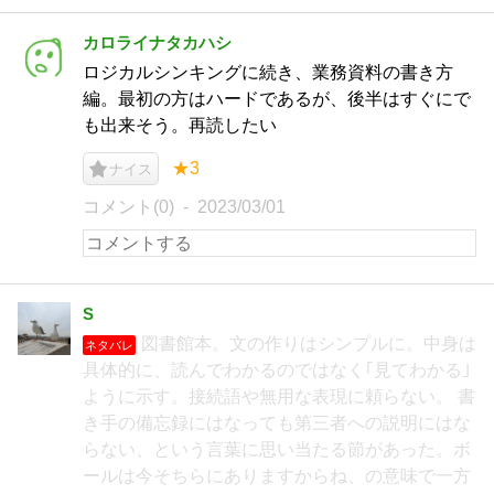
カロライナタカハシ
ロジカルシンキングに続き、業務資料の書き方
編。最初の方はハードであるが、後半はすぐにで
も出来そう。再読したい
★3
ナイス
コメント(0)
2023/03/01
S
図書館本。文の作りはシンプルに。中身は
ネタバレ
具体的に、読んでわかるのではなく｢見てわかる｣
ように示す。接続語や無用な表現に頼らない。 書
き手の備忘録にはなっても第三者への説明にはな
らない、という言葉に思い当たる節があった。ボ
ールは今そちらにありますからね、の意味で一方