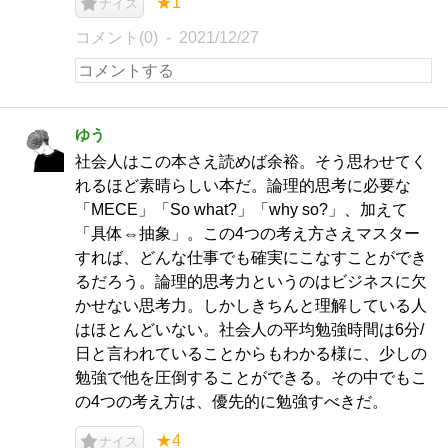
★1
ナイス
コメント(0)
2021/12/27
ゆう
社会人はこの本さえ読めば余裕。そう思わせてく
れるほど素晴らしい本だ。論理的思考に必要な
「MECE」「So what?」「why so?」、加えて
「具体⇔抽象」。この4つの考え方さえマスター
すれば、どんな仕事でも確実にこなすことができ
るだろう。論理的思考力というのはビジネスに欠
かせない思考力。しかしきちんと理解している人
はほとんどいない。社会人の平均勉強時間は6分/
日と言われていることからもわかる様に、少しの
勉強で他を圧倒することができる。その中でもこ
の4つの考え方は、優先的に勉強すべきだ。
★4
ナイス