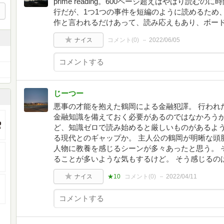
prime reading。600ページ超えはやはり読むの
行だが、1つ1つの事件を短編のように読めるため
作と言われるだけあって、読み応えもあり、ボー
ナイス
コメント(
0
)
2022/06/05
じーつー
悪事の才能を抱えた鶴岡による金融犯譯。 行われ
金融知識を備えておく必要があるのではなかろうか
ど、知識ゼロで読み始めると厳しいものがあるよう
る現代とのギャップか。 主人公の鶴岡が明晰な頭
人物に教養を感じるシーンが多々あったと思う。 
ることが多いような気もするけど。 そう感じるの
ナイス
★10
コメント(
0
)
2022/04/11