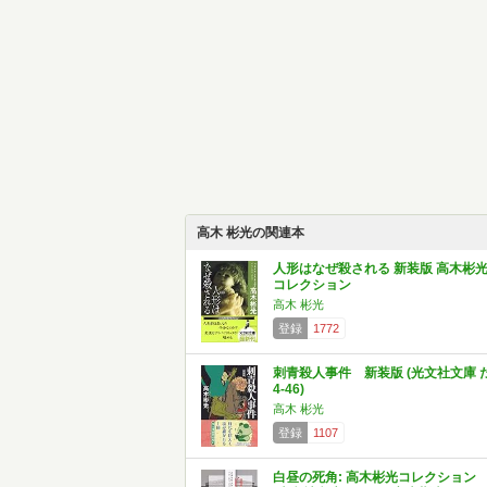
高木 彬光の関連本
人形はなぜ殺される 新装版 高木彬
コレクション
高木 彬光
登録
1772
刺青殺人事件 新装版 (光文社文庫 
4-46)
高木 彬光
登録
1107
白昼の死角: 高木彬光コレクション