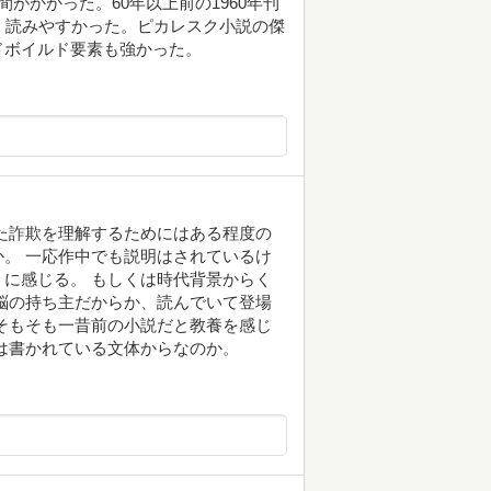
に時間がかかった。60年以上前の1960年刊
、読みやすかった。ピカレスク小説の傑
ドボイルド要素も強かった。
た詐欺を理解するためにはある程度の
。 一応作中でも説明はされているけ
に感じる。 もしくは時代背景からく
脳の持ち主だからか、読んでいて登場
そもそも一昔前の小説だと教養を感じ
は書かれている文体からなのか。