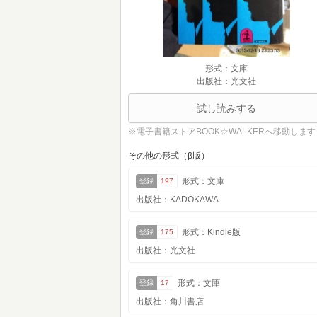
形式：文庫
出版社：光文社
試し読みする
※電子書籍ストアBOOK☆WALKERへ移動します
その他の形式（β版）
形式：文庫
登録
197
出版社：KADOKAWA
形式：Kindle版
登録
175
出版社：光文社
形式：文庫
登録
17
出版社：角川書店