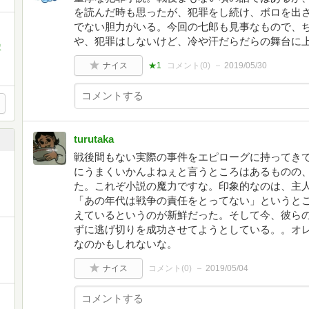
を読んだ時も思ったが、犯罪をし続け、ボロを出
でない胆力がいる。今回の七郎も見事なもので、
や、犯罪はしないけど、冷や汗だらだらの舞台に
沢
ナイス
★1
コメント(
0
)
2019/05/30
turutaka
戦後間もない実際の事件をエピローグに持ってき
にうまくいかんよねぇと言うところはあるものの
た。これぞ小説の魔力ですな。印象的なのは、主
「あの年代は戦争の責任をとってない」というと
えているというのが新鮮だった。そして今、彼ら
ずに逃げ切りを成功させてようとしている。。オ
なのかもしれないな。
ナイス
コメント(
0
)
2019/05/04