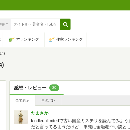
n和書
は
本ランキング
作家ランキング
4)
)
感想・レビュー
20
全て表示
ネタバレ
たまさか
kindleunlimitedで古い国産ミステリを読ん
だと言ってるようだけど、単純に金融犯罪小説とし