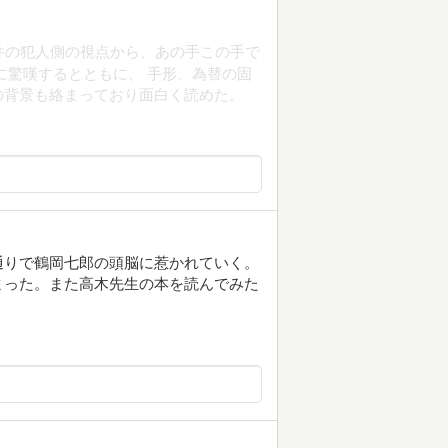
件の犯人側の視点から、あの手この手で
に驚嘆するとともに、 手形、為替の固
の背景も絡まっており面白く読めた。
通りで鶴岡七郎の頭脳に惹かれていく。
まった。また高木先生の本を読んでみた