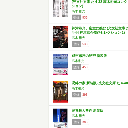
(光文社文庫 た 4-32 高木彬光コレク
ション)
高木 彬光
登録
936
神津恭介、密室に挑む (光文社文庫 
4-44 神津恭介傑作セレクション 1)
高木 彬光
登録
538
成吉思汗の秘密 新装版
高木彬光
登録
450
呪縛の家 新装版 (光文社文庫 た 4-48
高木彬光
登録
396
刺青殺人事件 新装版
高木 彬光
登録
386