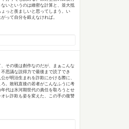
さないというのは緻密な計算と、並大抵
ちょっと羨ましいと思ってしまう。い
上がって自分を鍛えなければ。
て、その後は創作なのだが、まぁこんな
、不思議な説得力で最後まで読了でき
人公が明治生まれを詐欺にかける際に、
ころ。敗戦直後の若者がこんなふうに考
の年代は氷河期世代の責任を取ろうとせ
レオレ詐欺も姿を変えた、この手の復讐