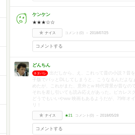
ケンケン
★★★☆☆
ナイス
コメント(
0
)
2018/07/25
』
どんちん
出だしから、え、これって昔の小説？昔を
ネタバレ
子版でパッとDLしてしまうと、こうなるんだよな
』
めたが、これがまた、意外とw 時代背景が昔なの
それを差し引いても読み応えがあった。ピカレス
どうでもいいやww 映画もあるようだが、79年
リ！
ナイス
★21
コメント(
0
)
2018/05/28