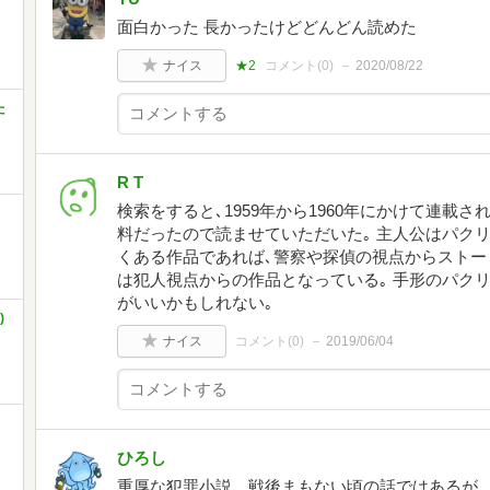
面白かった 長かったけどどんどん読めた
ナイス
★2
コメント(
0
)
2020/08/22
た
R T
検索をすると､1959年から1960年にかけて連載されてい
料だったので読ませていただいた｡ 主人公はパクリ
くある作品であれば､警察や探偵の視点からストー
は犯人視点からの作品となっている｡ 手形のパク
がいいかもしれない｡
)
ナイス
コメント(
0
)
2019/06/04
ひろし
重厚な犯罪小説。戦後まもない頃の話ではあるが