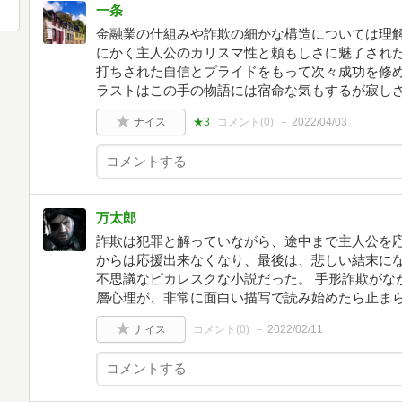
一条
金融業の仕組みや詐欺の細かな構造については理
にかく主人公のカリスマ性と頼もしさに魅了され
打ちされた自信とプライドをもって次々成功を修
ラストはこの手の物語には宿命な気もするが寂し
ナイス
★3
コメント(
0
)
2022/04/03
万太郎
詐欺は犯罪と解っていながら、途中まで主人公を
からは応援出来なくなり、最後は、悲しい結末に
不思議なピカレスクな小説だった。 手形詐欺がな
層心理が、非常に面白い描写で読み始めたら止ま
ナイス
コメント(
0
)
2022/02/11