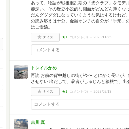
あって、物語が戦後混乱期の「光クラブ」をモデ
趣深い。その歴史小説的な側面がどんどん薄くな
だんグダグダになっていくような気はするけれど
の読み応えは十分。金融オンチの自分が「手形」
はご愛嬌。
ナイス
★1
コメント(
0
)
2023/11/25
トレイルかめ
再読 お前の背中越しの街が今〜 とにかく長いが
させない 出だしで、著者がしゅじんと箱根で、出
ナイス
★1
コメント(
0
)
2023/02/13
吉川 真