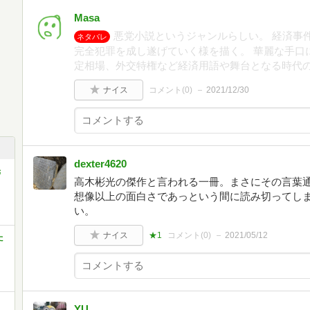
Masa
悪党小説というジャンルらしい。 経済事
ネタバレ
完全犯罪を成し遂げていく様を描く。 華麗な手口
定相場、外交特権など経済用語や舞台となる時代
ナイス
コメント(
0
)
2021/12/30
dexter4620
光
高木彬光の傑作と言われる一冊。まさにその言葉
想像以上の面白さであっという間に読み切ってし
い。
ナイス
★1
コメント(
0
)
2021/05/12
た
YU