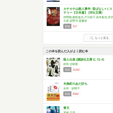
カチカチ山殺人事件: 昔ばなし×ミス
テリー【日本篇】 (河出文庫)
伴野朗,都筑道夫,戸川昌子,高木彬光,井
元彦,佐野洋,斎藤栄
登録
317
もっと見る
この本を読んだ人がよく読む本
殺人出産 (講談社文庫 む 31-4)
村田 沙耶香
登録
11162
木挽町のあだ討ち
永井 紗耶子
登録
8392
青天
若林 正恭