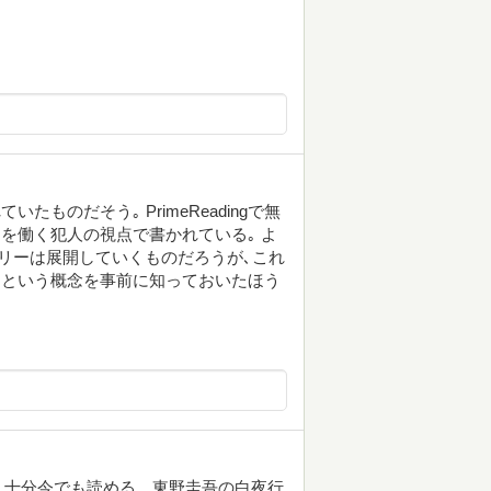
たものだそう｡ PrimeReadingで無
を働く犯人の視点で書かれている｡ よ
リーは展開していくものだろうが､これ
リという概念を事前に知っておいたほう
、十分今でも読める。東野圭吾の白夜行