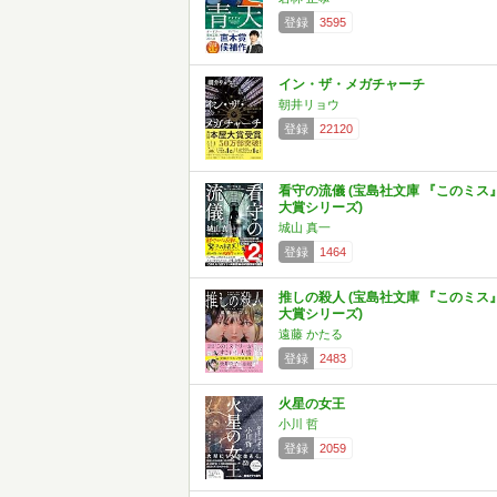
登録
3595
イン・ザ・メガチャーチ
朝井リョウ
登録
22120
看守の流儀 (宝島社文庫 『このミス
大賞シリーズ)
城山 真一
登録
1464
推しの殺人 (宝島社文庫 『このミス
大賞シリーズ)
遠藤 かたる
登録
2483
火星の女王
小川 哲
登録
2059