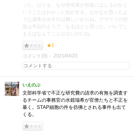
った。けども、なぜ研究者が捏造にはしるのかと
いうことはわかった気がする。なかなか思ったよ
うな成果を出すのは難しいからね。アヴァリの捏
造は手品のようで、なるほどと思った。バレてし
まえばなんてことはないのにね。
★1
ナイス
コメント(0)
2021/04/23
いえのぶ
文部科学省で不正な研究費の請求の有無を調査す
るチームの事務官の水鏡瑞希が官僚たちと不正を
暴く。STAP細胞の件を彷彿とされる事件も出て
くる。
ナイス