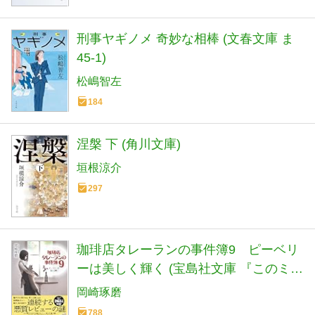
刑事ヤギノメ 奇妙な相棒 (文春文庫 ま
45-1)
松嶋智左
184
涅槃 下 (角川文庫)
垣根涼介
297
珈琲店タレーランの事件簿9 ピーベリ
ーは美しく輝く (宝島社文庫 『このミ
ス』大賞シリーズ)
岡崎琢磨
788