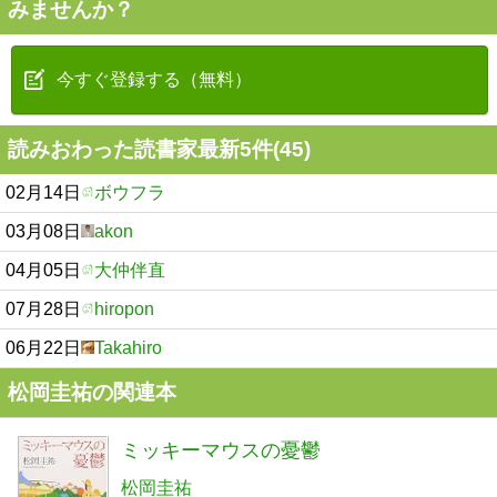
みませんか？
今すぐ登録する（無料）
読みおわった読書家最新5件(45)
02月14日
ボウフラ
03月08日
akon
04月05日
大仲伴直
07月28日
hiropon
06月22日
Takahiro
松岡圭祐の関連本
ミッキーマウスの憂鬱
松岡圭祐