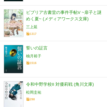
ビブリア古書堂の事件手帖V ~扉子と謎
めく夏~ (メディアワークス文庫)
三上延
1317
誓いの証言
柚月裕子
1516
令和中野学校II 対優莉戦 (角川文庫)
松岡圭祐
298