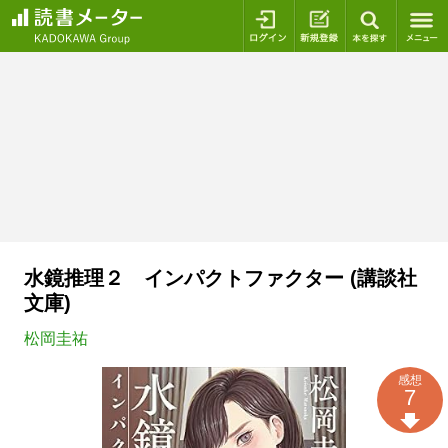
ログイン
新規登録
本を探
水鏡推理２ インパクトファクター (講談社
文庫)
松岡圭祐
感想
7