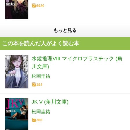
6920
もっと見る
この本を読んだ人がよく読む本
水鏡推理VIII マイクロプラスチック (角
川文庫)
松岡圭祐
194
JK V (角川文庫)
松岡圭祐
280