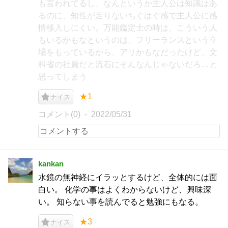
も言われてるし、なんというか主人公は知識はあ
るのに、知性が足りないちぐはぐ感で主人公に感
情移入しにくい。万能鑑定士の時は、こういう人
もいるかもなというのは、フリーランスという立
場をもっているから、アリかもなだったけど、文
科省の社員だと流石にそんなんじゃないだろ…と
思ってしまう
★1
ナイス
コメント(0)
2022/05/31
kankan
水鏡の無神経にイラッとするけど、全体的には面
白い。 化学の事はよくわからないけど、興味深
い。 知らない事を読んでると勉強にもなる。
★3
ナイス