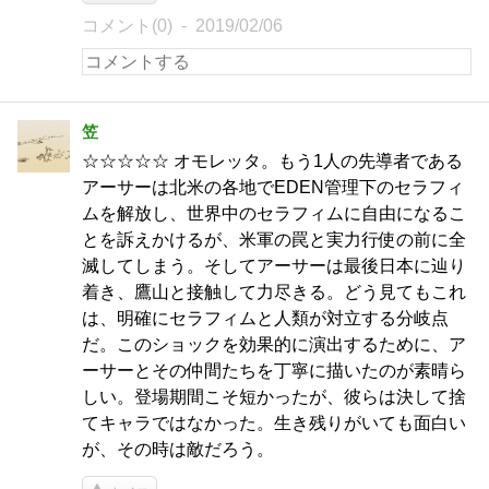
コメント(0)
2019/02/06
笠
☆☆☆☆☆ オモレッタ。もう1人の先導者である
アーサーは北米の各地でEDEN管理下のセラフィ
ムを解放し、世界中のセラフィムに自由になるこ
とを訴えかけるが、米軍の罠と実力行使の前に全
滅してしまう。そしてアーサーは最後日本に辿り
着き、鷹山と接触して力尽きる。どう見てもこれ
は、明確にセラフィムと人類が対立する分岐点
だ。このショックを効果的に演出するために、ア
ーサーとその仲間たちを丁寧に描いたのが素晴ら
しい。登場期間こそ短かったが、彼らは決して捨
てキャラではなかった。生き残りがいても面白い
が、その時は敵だろう。