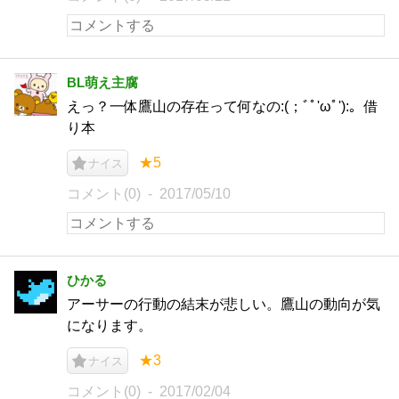
BL萌え主腐
えっ？一体鷹山の存在って何なの:(；ﾞﾟ'ωﾟ'):。借
り本
★5
ナイス
コメント(0)
2017/05/10
ひかる
アーサーの行動の結末が悲しい。鷹山の動向が気
になります。
★3
ナイス
コメント(0)
2017/02/04