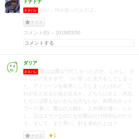
ドナドナ
おい…何があったんだよ…
ネタバレ
ナイス
コメント(0)
2019/03/30
ダリア
鷹山は鷹山で忙しかったのか。しかし、タ
ネタバレ
イミング良すぎで、つい穿った見方をしてしまっ
た。アイリーンを鳥男にしてしまったけれど、こ
れが吉と出るか凶と出るか。どちらにせよ、烏丸
たちには匿えないから仕方ないか。鳥男のネット
ワーク凄い。鷹山の人離れ、人外感が凄い。しか
し、元はエヴァなのになぜ鷹山だけ特別なのだろ
う。そして、まだ早い、針を進めたとは？
★1
ナイス