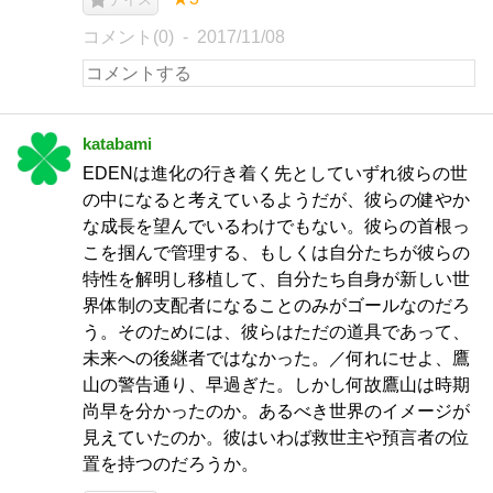
コメント(0)
2017/11/08
katabami
EDENは進化の行き着く先としていずれ彼らの世
の中になると考えているようだが、彼らの健やか
な成長を望んでいるわけでもない。彼らの首根っ
こを掴んで管理する、もしくは自分たちが彼らの
特性を解明し移植して、自分たち自身が新しい世
界体制の支配者になることのみがゴールなのだろ
う。そのためには、彼らはただの道具であって、
未来への後継者ではなかった。／何れにせよ、鷹
山の警告通り、早過ぎた。しかし何故鷹山は時期
尚早を分かったのか。あるべき世界のイメージが
見えていたのか。彼はいわば救世主や預言者の位
置を持つのだろうか。