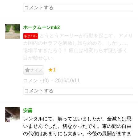
ホークムーンmk2
とうとうアーサーが行動を起こす。アメリ
ネタバレ
カ国内のセラフを解放し旅を始める。しかし…。
退場早すぎだろう？ 鷹山は相変わらず謎が多く
目が離せない。
★1
ナイス
コメント(0)
2016/10/11
安曇
レンタルにて。解ってはいましたが、全滅とは思
いませんでした。切なかったです。束の間の自由
の代償はあまりにも大きい。今後の展開がますま