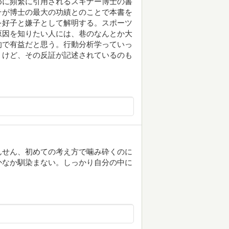
めに頻繁に引用されるスキナー博士の書
そが博士の最大の功績とのことで本書を
を好子と嫌子として解明する。スポーツ
原因を知りたい人には、巷のなんとか大
的で有益だと思う。行動分析学っていっ
うけど、その反証が記述されているのも
んせん、初めての考え方で噛み砕くのに
かなか馴染まない。しっかり自分の中に