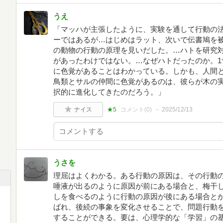
うえ
「マッハが主張したように、実験を通して行動の
ーではあるが…はじめはラット、次いで伝書鳩を
の動物の行動の原理を見いだした。…ハトを研究
があったわけではない。…なぜハトだったのか。1
に色覚があることはわかっている。しかも、人間
鳥類とサルの仲間に色覚があるのは、彼らが木の
択的に進化してきたのだろう。」
ナイス
★5
コメント(
0
)
2025/12/13
うさを
理屈はよくわかる。ある行動の原因は、その行動
唾液が出るのように原因が前にある場合と、梅干
しを食べるのように行動の原因が後にある場合と
ばれ、後続の事象を変化させることで、問題行動
することができる。要は、心理学的な「学習」の