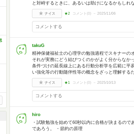
と対峙するときに、あるいは助けになるかもしれ
ナイス
★2
コメント(
0
)
2025/11/06
・
思
takuG
精神保健福祉士の心理学の勉強過程でスキナーの
それが実務にどう結びつくのかがよく分からなかっ
条件づけの延長線上にある行動分析学を広範に平
い強化等の行動随伴性等の概念をざっと理解する
ナイス
★1
コメント(
0
)
2025/10/13
hiro
・試験勉強を始めて60秒以内に合格が決まるので
であろう。 ・節約の原理