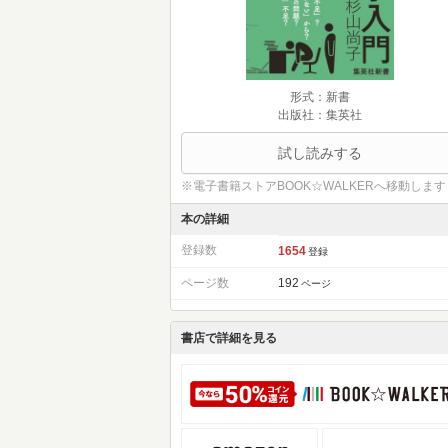
形式：新書
出版社：集英社
試し読みする
※電子書籍ストアBOOK☆WALKERへ移動します
本の詳細
登録数
1654
登録
ページ数
192
ページ
書店で詳細を見る