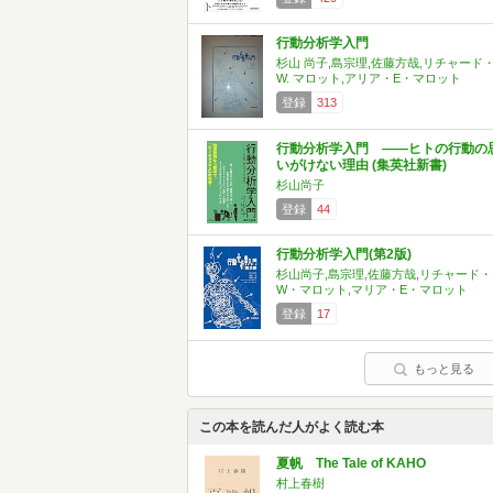
行動分析学入門
杉山 尚子,島宗理,佐藤方哉,リチャード
W. マロット,アリア・E・マロット
登録
313
行動分析学入門 ――ヒトの行動の
いがけない理由 (集英社新書)
杉山尚子
登録
44
行動分析学入門(第2版)
杉山尚子,島宗理,佐藤方哉,リチャード・
W・マロット,マリア・E・マロット
登録
17
もっと見る
この本を読んだ人がよく読む本
夏帆 The Tale of KAHO
村上春樹