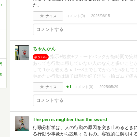
た。
い
ナイス
コメント(
0
)
2025/06/15
」
ちゃんかん
指示+観察+フィードバックが短時間で完
ネタバレ
あっても行動に移していない人のなんと多いことが
代
して 1から教える▲ 1〜3までしてから4と5をして
啓
やめたい行動は嫌子出現か好子消失→輪ゴムで痛
ナイス
★1
コメント(
0
)
2025/05/29
The pen is mightier than the sword
行動分析学は、人の行動の原因を突き止めるとき
る行動や事象から説明するもの。客観的に解明す