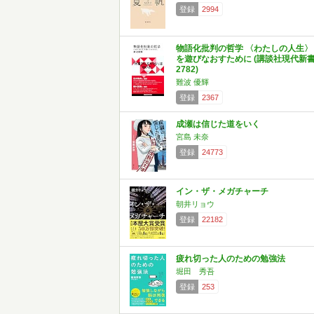
登録
2994
物語化批判の哲学 〈わたしの人生〉
を遊びなおすために (講談社現代新
2782)
難波 優輝
登録
2367
成瀬は信じた道をいく
宮島 未奈
登録
24773
イン・ザ・メガチャーチ
朝井リョウ
登録
22182
疲れ切った人のための勉強法
堀田 秀吾
登録
253