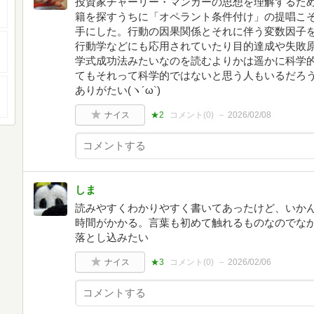
投資家チャーリー・マンガーの思想を理解するた
籍を探すうちに「オペラント条件付け」の提唱こ
手にした。行動の因果関係とそれに伴う変数因子
行動学などにも応用されていたり目的達成や失敗
学式成功法みたいなのを読むよりかは遥かに科学
てもそれって科学的ではないと思う人もいるだろ
ありがたい(ヽ´ω`)
ナイス
★2
コメント(
0
)
2026/02/08
しま
読みやすくわかりやすく書いてあったけど、いか
時間がかかる。言葉も初めて触れるものなのでな
落とし込みたい
ナイス
★3
コメント(
0
)
2026/02/06