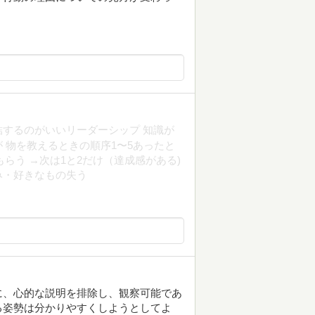
結するのがいいリーダーシップ 知識が
 物を教えるときの順序1〜5あったと
もらう →次は1と2だけ（達成感がある)
み・好きなもの失う
に、心的な説明を排除し、観察可能であ
る姿勢は分かりやすくしようとしてよ