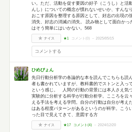
い。ただ、活動を促す要因の好子（こうし）と活
んし）についての概念が慣れないせいか、すんな
おこす原因を整理する原因として、好志の出現の
消失、好志の消滅の消失。 読み物として面白かっ
はそう簡単にはいかない。568
ナイス
★1
コメント(
0
)
2025/05/15
ひめぴょん
先日行動分析学の各論的な本を読んでこちらも読
者も書かれていますが、教科書的でストンと入っ
という感じ。 人間の行動の背景には本人さえ気
実験的に分析する科学が行動分析学。こころを云
える手法を考える学問。自分の行動は自分が考え
はある程度パターンがあるというのが科学。こう
った目で見えてきて、意図する方
ナイス
★17
コメント(
4
)
2024/12/20