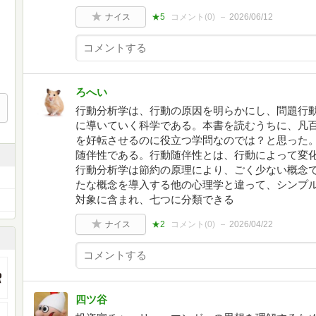
ナイス
★5
コメント(
0
)
2026/06/12
ろへい
行動分析学は、行動の原因を明らかにし、問題行
に導いていく科学である。本書を読むうちに、凡
を好転させるのに役立つ学問なのでは？と思った
随伴性である。行動随伴性とは、行動によって変
行動分析学は節約の原理により、ごく少ない概念
たな概念を導入する他の心理学と違って、シンプ
対象に含まれ、七つに分類できる
ナイス
★2
コメント(
0
)
2026/04/22
四ツ谷