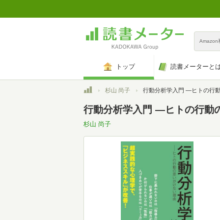
Amazo
トップ
読書メーターと
トップ
杉山 尚子
行動分析学入門 ―ヒトの行動の思いがけない理由 (集
行動分析学入門 ―ヒトの行動の
杉山 尚子