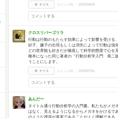
ナイス
コメント(
0
)
2025/08/29
書
クロスリバーゴリラ
行動は行動のもたらす効果によって影響を受ける
好子、嫌子の出現もしくは消失によって行動は強
どの世界観も好きだが徹底して科学的態度で心を
種本になった同じ著者の『行動分析学入門 第二版
うことにします。
ナイス
コメント(
0
)
2025/07/31
あんだー
タイトル通り行動分析学の入門書。私たちがメガ
はなく、見えるようになるからメガネをかけるで
のような理屈が真実であることがよく理解できる