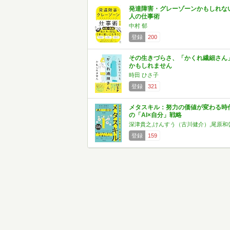
発達障害・グレーゾーンかもしれな
人の仕事術
中村 郁
登録
200
その生きづらさ、「かくれ繊細さん
かもしれません
時田 ひさ子
登録
321
メタスキル：努力の価値が変わる時
の「AI×自分」戦略
深津貴之,けんすう（古川健介）,尾原和
登録
159