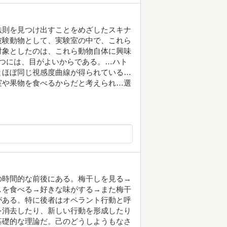
法則を見つけ出すことをめざしたスキナ
被験動物として、実験室の中で、これら
対象としたのは、これら動物自体に興味
つには、目がよいからである。…ハト
とほぼ同じ視感度曲線が得られている…
実や果物を食べるからだと考えられ…選
の時間的な前後にある。梅干しを見る→
しを食べる→好きな味がする→また梅干
がある。特に後者はオペラント行動と呼
を消去したり、新しい行動を形成したり
基礎的な理論だ。己のどうしようもなさ