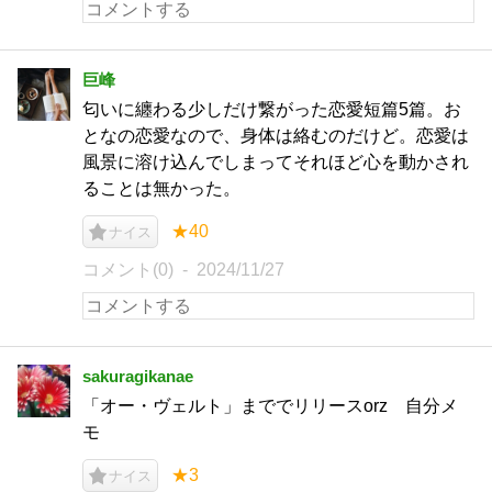
巨峰
匂いに纏わる少しだけ繋がった恋愛短篇5篇。お
となの恋愛なので、身体は絡むのだけど。恋愛は
風景に溶け込んでしまってそれほど心を動かされ
ることは無かった。
★40
ナイス
コメント(0)
2024/11/27
sakuragikanae
「オー・ヴェルト」まででリリースorz 自分メ
モ
★3
ナイス