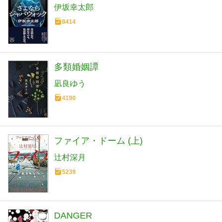
伊坂幸太郎
8414
多類婚姻譚
凪良ゆう
4190
ファイア・ドーム (上)
辻村深月
5239
DANGER