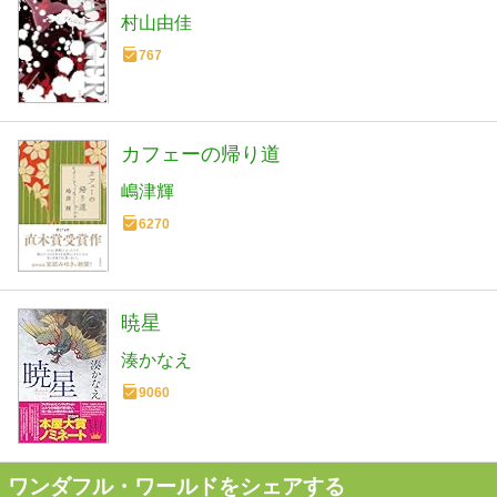
村山由佳
767
カフェーの帰り道
嶋津輝
6270
暁星
湊かなえ
9060
ワンダフル・ワールドをシェアする