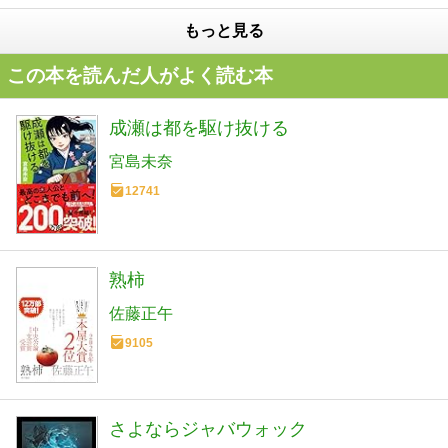
もっと見る
この本を読んだ人がよく読む本
成瀬は都を駆け抜ける
宮島未奈
12741
熟柿
佐藤正午
9105
さよならジャバウォック