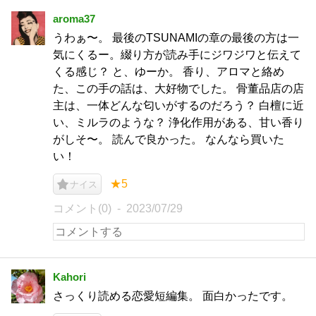
aroma37
うわぁ〜。 最後のTSUNAMIの章の最後の方は一
気にくるー。綴り方が読み手にジワジワと伝えて
くる感じ？ と、ゆーか。 香り、アロマと絡め
た、この手の話は、大好物でした。 骨董品店の店
主は、一体どんな匂いがするのだろう？ 白檀に近
い、ミルラのような？ 浄化作用がある、甘い香り
がしそ〜。 読んで良かった。 なんなら買いた
い！
★5
ナイス
コメント(0)
2023/07/29
Kahori
さっくり読める恋愛短編集。 面白かったです。