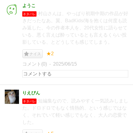
ようこ
村山さんは、やっぱり初期中期の作品が好
ネタバレ
きだったなあ。翼、BadKids/海を抱くは何度も読
み返した。今の作者本人を、20代女性に語らせて
いる、悪く言えば酔っているとも言えるくらい投
影している、とどうしても感じてしまう。
★2
ナイス
コメント(0)
2025/06/15
りえぴん
短編集なので、読みやすく一気読みしまし
ネタバレ
た。ドロドロでもなく情熱的、という感じではな
く、それでいて軽い感じでもなく、大人の恋愛で
した。