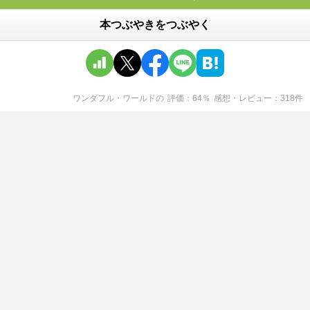
本つぶやきをつぶやく
ワンダフル・ワールド
の
評価
64
％
感想・レビュー
318
件