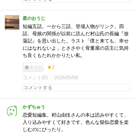
星のおうじ
短編五話。一から三話、登場人物がリンク。四
話、母娘の関係が以前に読んだ村山氏の長編『放
蕩記』を思い出した。ラスト「僕と来ても、幸せ
にはなれないよ」とささやく骨董屋の店主に気持
ち良くもたれかかりたい私。
★2
ナイス
コメント(0)
2026/05/08
かずちゅう
恋愛短編集。村山由佳さんの本は読みやすくて、
入り込みやすくて好きです。色んな疑似恋愛を楽
しむのにぴったり。