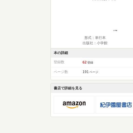
形式：単行本
出版社：小学館
本の詳細
登録数
62
登録
ページ数
191
ページ
書店で詳細を見る