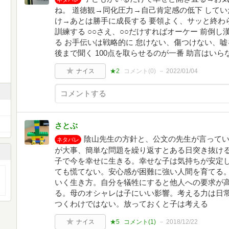
ね。 道徳観→同化圧力→自己肯定感の低下 して
け→あとは勝手に成長する 要領よく、サッと終わ
訓練する ○○さえ、○○だけすればオーケー 前倒
る お手伝いは戦略的に 怠けない、傷つけない、
後まで聞く 100点を取らせるのが一番 助言はい
ナイス
★2
コメント(
0
)
2022/01/04
さとぶ
陰山先生の方針と、公文の先生が言って
ネタバレ
が大事、簡単な問題を繰り返すとある日突き抜け
子で今を幸せに生きる。幸せな子は気持ちが安定
ても慌てない。安心感が困難に強い人間を育てる
いく生き方。自分を犠牲にすると他人への要求が
る。母のオシャレは子にいい影響。考える力は日
つくわけではない。放っておくと子は考える
ナイス
★5
コメント(
1
)
2018/12/22