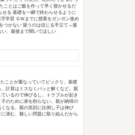
いたことはご飯を作って早く寝かせるだ
らせる 基礎を一瞬で終わらせるように
し漢字学習 ＧＷまでに授業をガンガン進め
嘘をつかない 疑うのは信じる手立て→最
らない、最後まで聞いてほしい
いたことが重なっていてビックリ。基礎
る、計算はミスなくパッと解くなど。親
しているので伸びるし、トラブルが起き
。子のために身を削らない。親が納得の
高くなる。親の笑顔に比例し子は伸び
常に潜む、難しい問題に取り組んだから