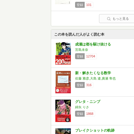
登録
101
もっと見る
この本を読んだ人がよく読む本
成瀬は都を駆け抜ける
宮島未奈
登録
12704
新・解きたくなる数学
佐藤 雅彦,大島 遼,廣瀬 隼也
登録
316
グレタ・ニンプ
綿矢 りさ
登録
1868
ブレイクショットの軌跡