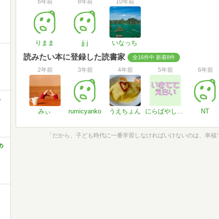
6年前
8年前
10年前
りまま
jj j
いなっち
読みたい本に登録した読書家
全16件中 新着8件
2年前
3年前
4年前
5年前
6年前
る
みぃ
rumicyanko
うえちょん
にらばやし（呼）ねぎ
NT
め