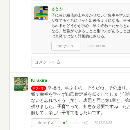
さとぶ
子に赤い絨毯の上を歩かせない。集中を学ぶ
反復するうちにサッと出来るようになる。何
られるかどうかが肝心。早く終わったからと
なる。勉強ができることと集中力があること
は単発ではなく計画的にさせる。
ナイス
12/22 06:38
Kirakira
幸福は、学ぶもの。そうだね、その通り
ネタバレ
響で幸福を学べず自己肯定感を低くしてしまう傾
ないと忘れちゃう（笑）。表題と同じ第1章と、第
残りました。子育てって、知恵が必要ですね。た
解して、楽しい子育てをしたいです。
ナイス
★1
コメント(
0
)
2017/03/23