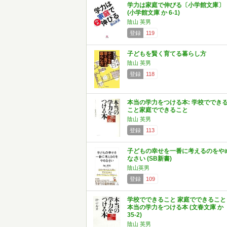
学力は家庭で伸びる〔小学館文庫〕
(小学館文庫 か 6-1)
陰山 英男
登録
119
子どもを賢く育てる暮らし方
陰山 英男
登録
118
本当の学力をつける本: 学校ででき
こと家庭でできること
陰山 英男
登録
113
子どもの幸せを一番に考えるのをや
なさい (SB新書)
陰山英男
登録
109
学校でできること 家庭でできること
本当の学力をつける本 (文春文庫 か
35-2)
陰山 英男