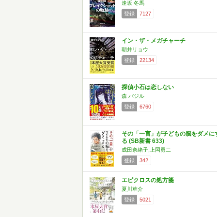
逢坂 冬馬
登録
7127
イン・ザ・メガチャーチ
朝井リョウ
登録
22134
探偵小石は恋しない
森 バジル
登録
6760
その「一言」が子どもの脳をダメに
る (SB新書 633)
成田奈緒子,上岡勇二
登録
342
エピクロスの処方箋
夏川草介
登録
5021