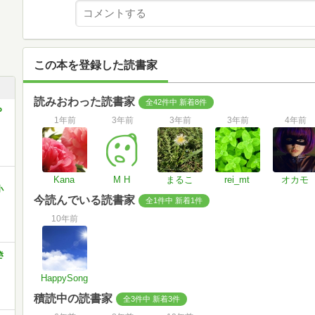
この本を登録した読書家
読みおわった読書家
全42件中 新着8件
P
1年前
3年前
3年前
3年前
4年前
Kana
M H
まるこ
rei_mt
オカモ
小
今読んでいる読書家
全1件中 新着1件
10年前
き
HappySong
積読中の読書家
全3件中 新着3件