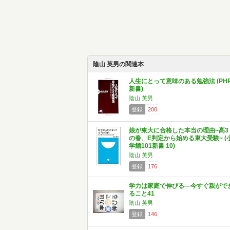
陰山 英男の関連本
人生にとって意味のある勉強法 (PH
新書)
陰山 英男
登録
200
娘が東大に合格した本当の理由~高3
の春、E判定から始める東大受験~ (
学館101新書 10)
陰山 英男
登録
176
学力は家庭で伸びる―今すぐ親がで
ること41
陰山 英男
登録
146