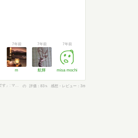
7年前
7年前
7年前
m
航輝
misa mochi
「だから、子ども時代に一番学習しなければいけないのは、幸福です」: ママたちとの対話から生まれた子育ての知恵ツイート41 (教育単行本)
の
評価
83
感想・レビュー
3
％
件