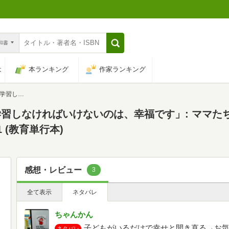
n和書
は
本ランキング
作家ランキング
イート41 (教育単行本)
習しなければいけないのは、幸福です」: ママた
 (教育単行本)
感想・レビュー
3
全て表示
ネタバレ
ちゃんかん
子どもがいるだけで幸せと開き直る→お気
ネタバレ