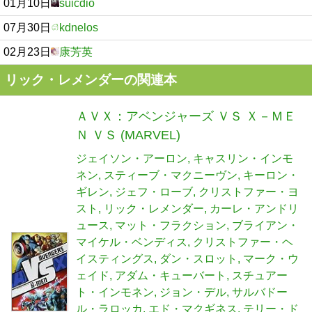
01月10日
suicdio
07月30日
kdnelos
02月23日
康芳英
リック・レメンダーの関連本
ＡＶＸ：アベンジャーズ ＶＳ Ｘ－ＭＥ
Ｎ ＶＳ (MARVEL)
ジェイソン・アーロン
キャスリン・インモ
ネン
スティーブ・マクニーヴン
キーロン・
ギレン
ジェフ・ローブ
クリストファー・ヨ
スト
リック・レメンダー
カーレ・アンドリ
ュース
マット・フラクション
ブライアン・
マイケル・ベンディス
クリストファー・ヘ
イスティングス
ダン・スロット
マーク・ウ
ェイド
アダム・キューバート
スチュアー
ト・インモネン
ジョン・デル
サルバドー
ル・ラロッカ
エド・マクギネス
テリー・ド