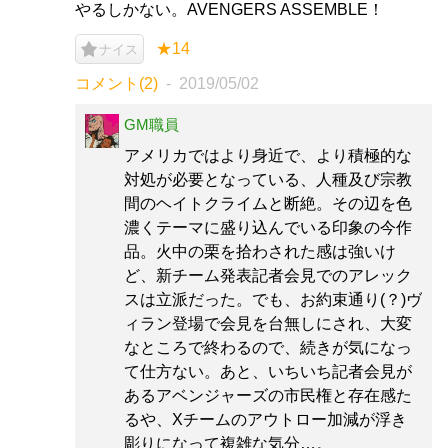
やるしかない。AVENGERS ASSEMBLE！
★14
ナイス
コメント(2)
2019/05/02
GM職員
アメリカではより身近で、より積極的な
対処が必要となっている、人種及び宗教
間のヘイトクライムと断絶。その辺を色
濃くテーマに盛り込んでいる印象の今作
品。火中の栗を拾わされた感は強いけ
ど、新チーム発表記者会見でのアレック
スは立派だった。でも、お約束通り(？)ヴ
ィラン登場で会見を台無しにされ、大変
なところで終わるので、続きが気になっ
て仕方ない。あと、いちいち記者会見が
あるアベンジャーズの市民権と存在感た
るや、Xチームのアウトロー加減が浮き
彫りになって複雑な気分…。