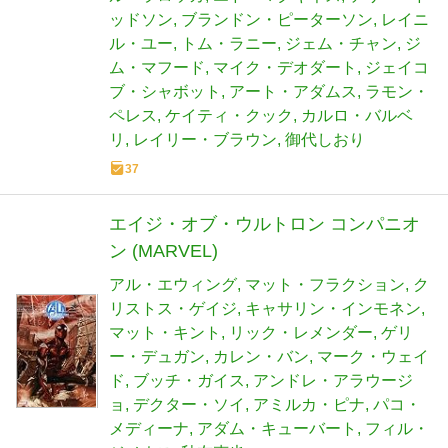
ッドソン
ブランドン・ピーターソン
レイニ
ル・ユー
トム・ラニー
ジェム・チャン
ジ
ム・マフード
マイク・デオダート
ジェイコ
ブ・シャボット
アート・アダムス
ラモン・
ペレス
ケイティ・クック
カルロ・バルベ
リ
レイリー・ブラウン
御代しおり
37
エイジ・オブ・ウルトロン コンパニオ
ン (MARVEL)
アル・エウィング
マット・フラクション
ク
リストス・ゲイジ
キャサリン・インモネン
マット・キント
リック・レメンダー
ゲリ
ー・デュガン
カレン・バン
マーク・ウェイ
ド
ブッチ・ガイス
アンドレ・アラウージ
ョ
デクター・ソイ
アミルカ・ピナ
パコ・
メディーナ
アダム・キューバート
フィル・