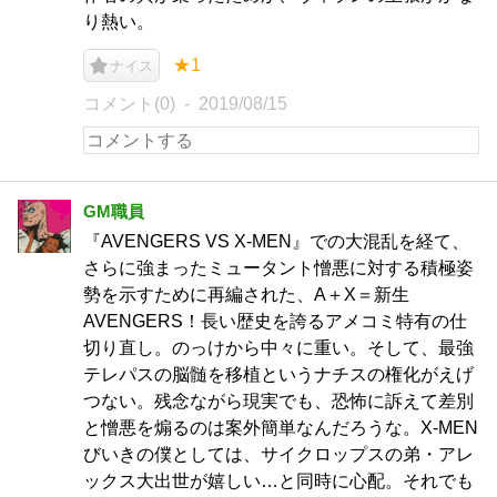
り熱い。
★1
ナイス
コメント(0)
2019/08/15
GM職員
『AVENGERS VS X-MEN』での大混乱を経て、
さらに強まったミュータント憎悪に対する積極姿
勢を示すために再編された、A＋X＝新生
AVENGERS！長い歴史を誇るアメコミ特有の仕
切り直し。のっけから中々に重い。そして、最強
テレパスの脳髄を移植というナチスの権化がえげ
つない。残念ながら現実でも、恐怖に訴えて差別
と憎悪を煽るのは案外簡単なんだろうな。X-MEN
びいきの僕としては、サイクロップスの弟・アレ
ックス大出世が嬉しい…と同時に心配。それでも