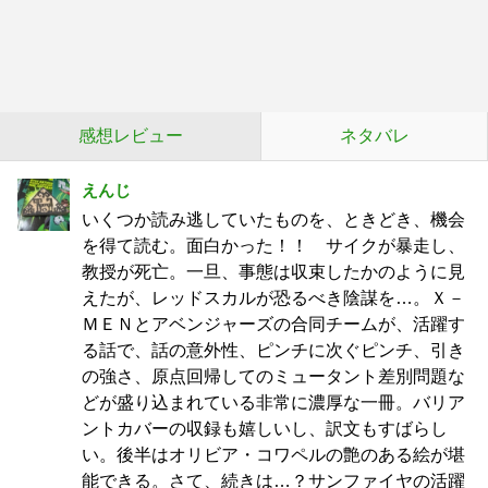
感想レビュー
ネタバレ
えんじ
いくつか読み逃していたものを、ときどき、機会
を得て読む。面白かった！！ サイクが暴走し、
教授が死亡。一旦、事態は収束したかのように見
えたが、レッドスカルが恐るべき陰謀を…。Ｘ－
ＭＥＮとアベンジャーズの合同チームが、活躍す
る話で、話の意外性、ピンチに次ぐピンチ、引き
の強さ、原点回帰してのミュータント差別問題な
どが盛り込まれている非常に濃厚な一冊。バリア
ントカバーの収録も嬉しいし、訳文もすばらし
い。後半はオリビア・コワペルの艶のある絵が堪
能できる。さて、続きは…？サンファイヤの活躍