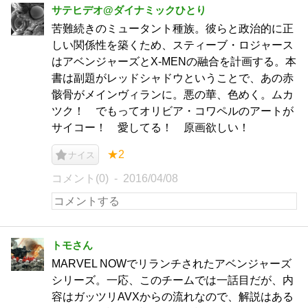
サテヒデオ@ダイナミックひとり
苦難続きのミュータント種族。彼らと政治的に正
しい関係性を築くため、スティーブ・ロジャース
はアベンジャーズとX-MENの融合を計画する。本
書は副題がレッドシャドウということで、あの赤
骸骨がメインヴィランに。悪の華、色めく。ムカ
ツク！ でもってオリビア・コワペルのアートが
サイコー！ 愛してる！ 原画欲しい！
★2
ナイス
コメント(0)
2016/04/08
トモさん
MARVEL NOWでリランチされたアベンジャーズ
シリーズ。一応、このチームでは一話目だが、内
容はガッツリAVXからの流れなので、解説はある