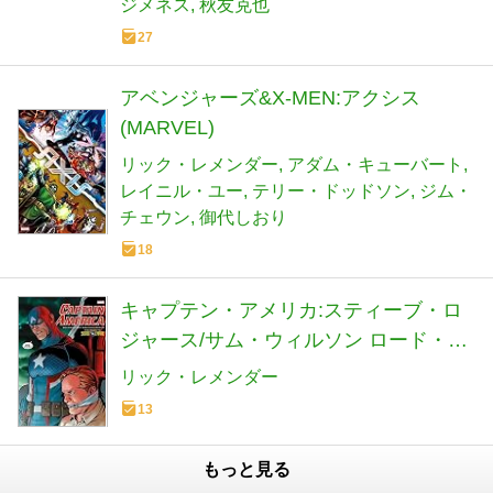
ジメネス
秋友克也
27
アベンジャーズ&X-MEN:アクシス
(MARVEL)
リック・レメンダー
アダム・キューバート
レイニル・ユー
テリー・ドッドソン
ジム・
チェウン
御代しおり
18
キャプテン・アメリカ:スティーブ・ロ
ジャース/サム・ウィルソン ロード・ト
ゥ・シークレット・エンパイア
リック・レメンダー
13
もっと見る