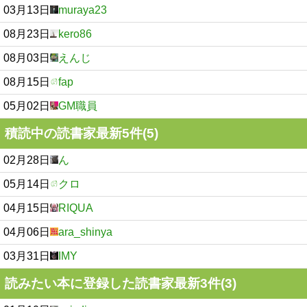
03月13日
muraya23
08月23日
kero86
08月03日
えんじ
08月15日
fap
05月02日
GM職員
積読中の読書家最新5件(5)
02月28日
ん
05月14日
クロ
04月15日
RIQUA
04月06日
ara_shinya
03月31日
IMY
読みたい本に登録した読書家最新3件(3)