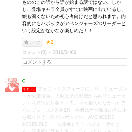
もののこの話から話が始まる訳ではない。しか
し、登場キャラ全員がすでに映画に出ているし、
絵も濃くないため初心者向けだと思われます。内
容的にもハボックがアベンジャーズのリーダーと
いう設定がなかなか楽しめた！！
★2
ナイス
コメント(0)
2016/04/06
G
フェニックスフォースにより、ミュータン
ネタバレ
トが大量復活。人類はその脅威から再びミュータ
ントを差別の対象とする。中々相入れなかったア
ベンジャーズとX-MEN。両者は差別撤廃の為に手
を取り合う。誰がハボックの「AVENGERS
ASSENBLE！」を想像した？ スゴイ！凄すぎ
る！暗黒面に落ちた兄と、ライトサイドを歩む