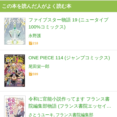
この本を読んだ人がよく読む本
ファイブスター物語 19 (ニュータイプ
100%コミックス)
永野護
218
ONE PIECE 114 (ジャンプコミックス)
尾田栄一郎
599
令和に官能小説作ってます フランス書
院編集部物語 (フランス書院エッセイ
COMICS)
さとうユーキ
フランス書院編集部