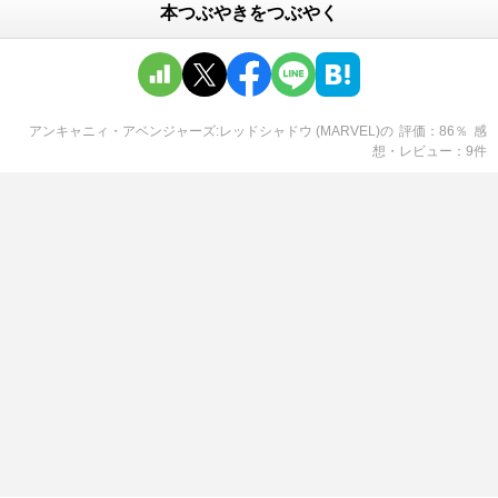
本つぶやきをつぶやく
アンキャニィ・アベンジャーズ:レッドシャドウ (MARVEL)
の
評価
86
％
感
想・レビュー
9
件