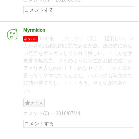
Myrmidon
いやあ、これこれ！（笑） 超楽しい。ス
ネタバレ
カルさんは絶対的に悪であるが故、政治的に危な
い発言をガンガンしてくれて嬉しい。「こんな無
教養で無気力、ゴミのような存在がお前の信じた
アメリカ人なのか！？」的なセリフ、この方以外
言ってもサマにならんよね。ハボックも等身大で
好感が持てるし。・・・うう、早く先が読みた
い。
ナイス
コメント(0)
2016/07/14