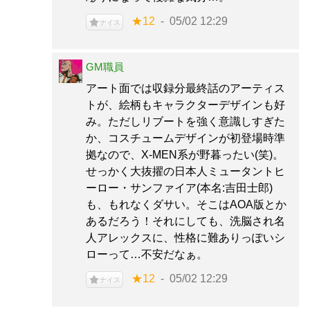
★12
05/02 12:29
ナイス
GM職員
アート面では収録分最終話のアーティス
トが、絵柄もキャラクターデザインも好
み。ただしリブートを強く意識しすぎた
か、コスチュームデザインが初登場時準
拠なので、X-MEN系が野暮ったい(笑)。
せっかく大抜擢の日本人ミュータントヒ
ーロー・サンファイア(本名:吉田士郎)
も、もれなくダサい。そこはAOA版とか
あるだろう！それにしても、洗脳され名
人アレックスに、性格に難ありっぽいシ
ローって…不安だなぁ。
★12
05/02 12:29
ナイス