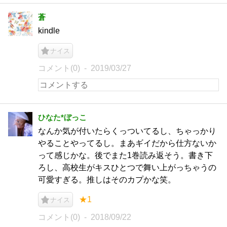
蒼
kindle
ナイス
コメント(0)
2019/03/27
ひなた*ぼっこ
なんか気が付いたらくっついてるし、ちゃっかり
やることやってるし。まあギイだから仕方ないか
って感じかな。後でまた1巻読み返そう。書き下
ろし、高校生がキスひとつで舞い上がっちゃうの
可愛すぎる。推しはそのカプかな笑。
★1
ナイス
コメント(0)
2018/09/22