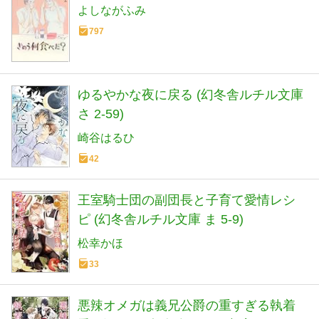
よしながふみ
797
ゆるやかな夜に戻る (幻冬舎ルチル文庫
さ 2-59)
崎谷はるひ
42
王室騎士団の副団長と子育て愛情レシ
ピ (幻冬舎ルチル文庫 ま 5-9)
松幸かほ
33
悪辣オメガは義兄公爵の重すぎる執着