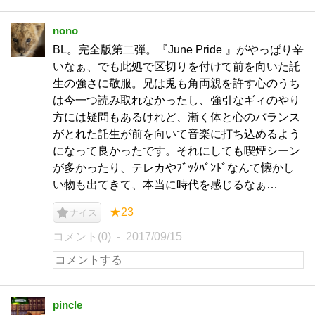
nono
BL。完全版第二弾。『June Pride 』がやっぱり辛
いなぁ、でも此処で区切りを付けて前を向いた託
生の強さに敬服。兄は兎も角両親を許す心のうち
は今一つ読み取れなかったし、強引なギィのやり
方には疑問もあるけれど、漸く体と心のバランス
がとれた託生が前を向いて音楽に打ち込めるよう
になって良かったです。それにしても喫煙シーン
が多かったり、テレカやﾌﾞｯｸﾊﾞﾝﾄﾞなんて懐かし
い物も出てきて、本当に時代を感じるなぁ…
★23
ナイス
コメント(0)
2017/09/15
pincle