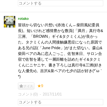
rotako
冒頭から切ない片想い(赤池くん←柴田風紀委員
長)。短いけれど感情豊かな数頁(「満月」真行寺&
三洲、「BROWN」ギイ&タクミくん)が良かっ
た。タクミくんの人間接触嫌悪症になった原因で
ある兄の話(「June Pride」)がまた切ない。森山&
柴田ペアの為に恋人ごっこ、佐智来日、サロン合
宿で佐智を通して一層距離を詰めたギイ&タクミ
くんにニヤニヤ。書き下ろしは真行寺&三洲(好き
な人優先v)。吉沢&泉ペアの七夕の話が好き(*´ω｀
*)
★9
ナイス
コメント(0)
2017/11/01