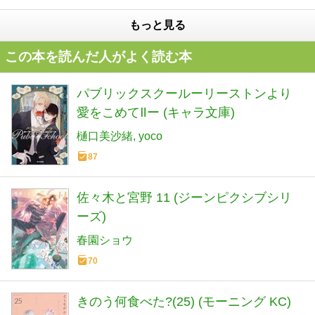
もっと見る
この本を読んだ人がよく読む本
パブリックスクールーリーストンより
愛をこめてⅡー (キャラ文庫)
樋口美沙緒
yoco
87
佐々木と宮野 11 (ジーンピクシブシリ
ーズ)
春園ショウ
70
きのう何食べた?(25) (モーニング KC)