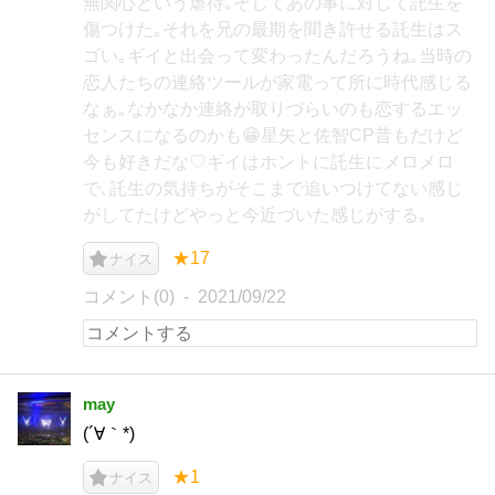
無関心という虐待｡そしてあの事に対して託生を
傷つけた｡それを兄の最期を聞き許せる託生はス
ゴい｡ギイと出会って変わったんだろうね｡当時の
恋人たちの連絡ツールが家電って所に時代感じる
なぁ｡なかなか連絡が取りづらいのも恋するエッ
センスになるのかも😁星矢と佐智CP昔もだけど
今も好きだな♡ギイはホントに託生にメロメロ
で､託生の気持ちがそこまで追いつけてない感じ
がしてたけどやっと今近づいた感じがする｡
★17
ナイス
コメント(0)
2021/09/22
may
(´∀｀*)
★1
ナイス