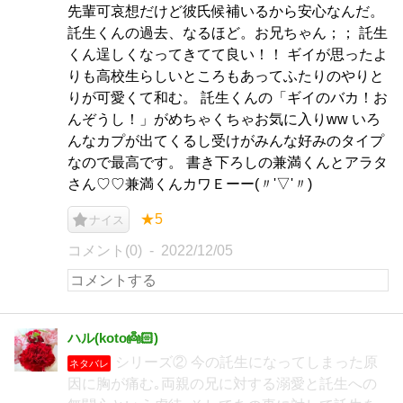
先輩可哀想だけど彼氏候補いるから安心なんだ。
託生くんの過去、なるほど。お兄ちゃん；； 託生
くん逞しくなってきてて良い！！ ギイが思ったよ
りも高校生らしいところもあってふたりのやりと
りが可愛くて和む。 託生くんの「ギイのバカ！お
んぞうし！」がめちゃくちゃお気に入りww いろ
んなカプが出てくるし受けがみんな好みのタイプ
なので最高です。 書き下ろしの兼満くんとアラタ
さん♡♡兼満くんカワＥーー(〃'▽'〃)
★5
ナイス
コメント(0)
2022/12/05
ハル(koto👼🏻‎)
シリーズ② 今の託生になってしまった原
ネタバレ
因に胸が痛む｡両親の兄に対する溺愛と託生への