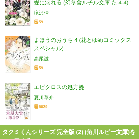
愛に溺れる (幻冬舎ルチル文庫 た 4-4)
滝沢晴
59
まほうのおうち 4 (花とゆめコミックス
スペシャル)
高尾滋
59
エピクロスの処方箋
夏川草介
5029
タクミくんシリーズ 完全版 (2) (角川ルビー文庫)を