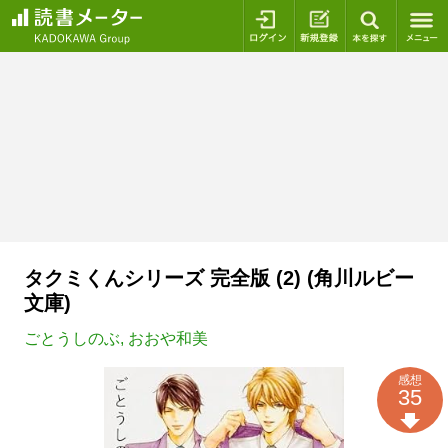
ログイン
新規登録
本を探
タクミくんシリーズ 完全版 (2) (角川ルビー
文庫)
ごとうしのぶ
,
おおや和美
感想
35