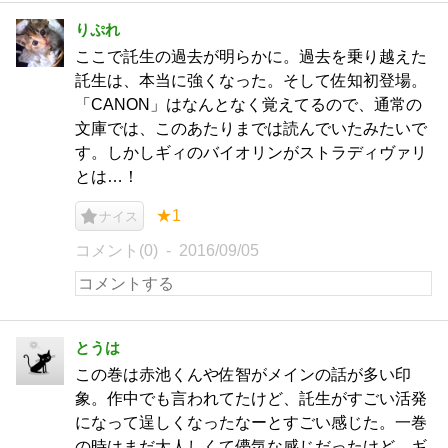
りぷれ
ここで託生の過去が明らかに。過去を乗り越えた
託生は、本当に強くなった。そして佐知初登場。
「CANON」はなんとなく覚えてるので、通常の
文庫では、このあたりまでは読んでいたみたいで
す。しかしギィのバイオリンがストラディヴァリ
とは…！
★1
ナイス
コメント(0)
2016/09/05
とうは
この巻は赤池くんや佐智がメインの話が多い印
象。作中でも言われてたけど、託生がすごい活発
になって逞しくなったなーとすごい感じた。一巻
の時はまだ大人しくて儚気な感じだったけど、ギ