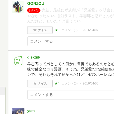
GONZOU
完結。最後に孝志郎が「兄弟愛」を明言
ネタバレ
やなかったんや…(泣)ラスト、孝志郎と忍戸さん
んだけど、ぜいたくは言うまい。
ナイス
★3
コメント(
0
)
2016/04/07
disktnk
孝志郎って男としての何かに障害でもあるのかと
味で健全なロリ漫画。そうね、兄弟愛だね(確信犯
ンで、それもそれで良かったけど、ぜひハーレム
ナイス
★4
コメント(
0
)
2016/04/05
ycm