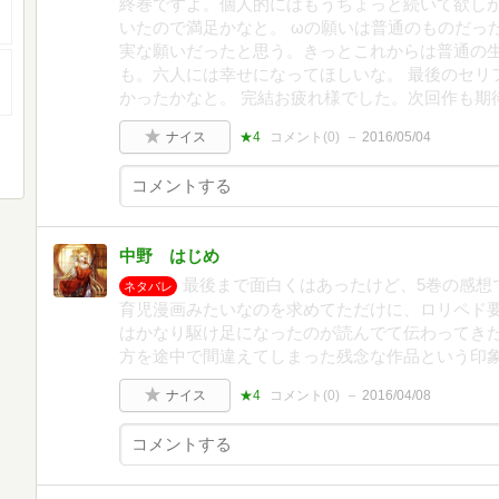
終巻ですよ。個人的にはもうちょっと続いて欲し
いたので満足かなと。 ωの願いは普通のものだっ
実な願いだったと思う。きっとこれからは普通の
も。六人には幸せになってほしいな。 最後のセリ
かったかなと。 完結お疲れ様でした。次回作も期
ナイス
★4
コメント(
0
)
2016/05/04
中野 はじめ
最後まで面白くはあったけど、5巻の感想
ネタバレ
育児漫画みたいなのを求めてただけに、ロリペド要
はかなり駆け足になったのが読んでて伝わってきた
方を途中で間違えてしまった残念な作品という印
ナイス
★4
コメント(
0
)
2016/04/08