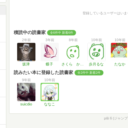
登録しているユーザーはいま
積読中の読書家
全6件中 新着6件
2年前
3年前
8年前
10年前
10年前
坂津
蝶子
さくら かぜゆき
歩月るな
たなか
読みたい本に登録した読書家
全2件中 新着2件
9年前
10年前
suicdio
ななこ
μ&i 6 (ジャ