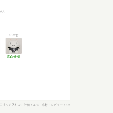
せん
10年前
真白優樹
ンプコミックス)
の
評価
30
感想・レビュー
8
％
件