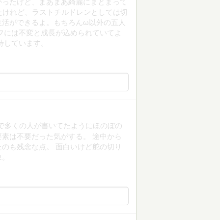
かったけど、まあまあ綺麗にまとまって
たけれど、ラストチルドレンとしては切
生活ができるよ。もちろんω以外の五人
フには不変と成長が込められていてよ
待しています。
で多くの人が書いてたようにほのぼの
素は不要だった気がする。 途中から
のも残念な点。 面白いけど舵の切り
象。