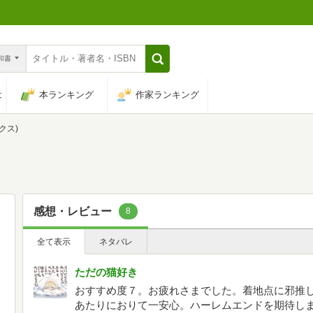
n和書
は
本ランキング
作家ランキング
ックス)
感想・レビュー
8
全て表示
ネタバレ
ただの猫好き
おすすめ度７。お疲れさまでした。着地点に邪推
あたりにおりて一安心。ハーレムエンドを期待し