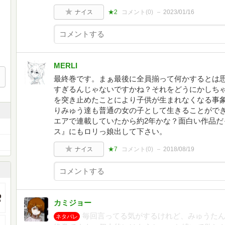
ナイス
★2
コメント(
0
)
2023/01/16
MERLI
最終巻です。まぁ最後に全員揃って何かするとは
すぎるんじゃないですかね？それをどうにかしちゃ
を突き止めたことにより子供が生まれなくなる事
りみゅう達も普通の女の子として生きることができ
エアで連載していたから約2年かな？面白い作品だ
ス』にもロリっ娘出して下さい。
ナイス
★7
コメント(
0
)
2018/08/19
カミジョー
毎回言ってる気がするけれど、みゅうたん
ネタバレ