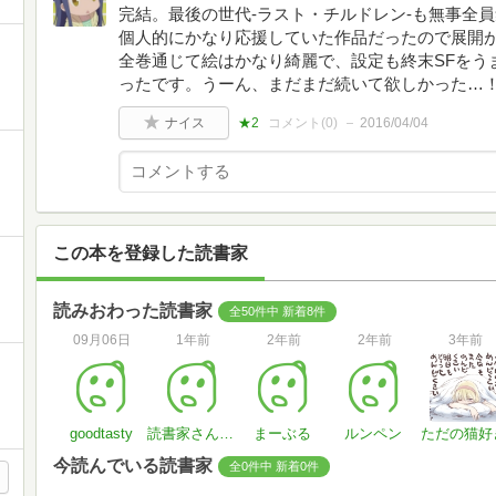
完結。最後の世代-ラスト・チルドレン-も無事全
個人的にかなり応援していた作品だったので展開
全巻通じて絵はかなり綺麗で、設定も終末SFをう
ったです。うーん、まだまだ続いて欲しかった…
ナイス
★2
コメント(
0
)
2016/04/04
この本を登録した読書家
読みおわった読書家
全50件中 新着8件
09月06日
1年前
2年前
2年前
3年前
goodtasty
読書家さん#G6UQKO
まーぶる
ルンペン
ただの猫好
今読んでいる読書家
全0件中 新着0件