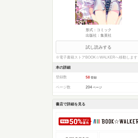
形式：コミック
出版社：集英社
試し読みする
※電子書籍ストアBOOK☆WALKERへ移動します
本の詳細
登録数
58
登録
ページ数
204
ページ
書店で詳細を見る