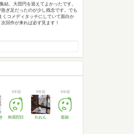
員集結、大団円を迎えてよかったです。
が急ぎ足だったのが少し残念です。でも
まくコメディタッチにしていて面白か
！次回作が来れば必ず見ます！
5年前
6年前
6年前
き
秋霜烈日
わおん
藍鎚