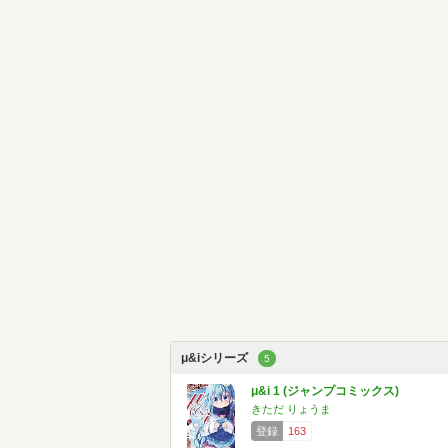
μ&iシリーズ
5
μ&i 1 (ジャンプコミックス)
きただ りょうま
登録
163