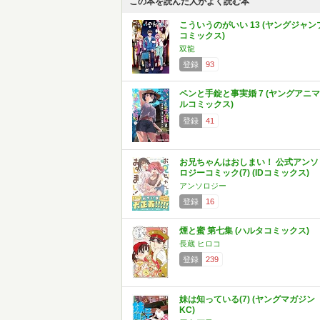
この本を読んだ人がよく読む本
こういうのがいい 13 (ヤングジャン
コミックス)
双龍
登録
93
ペンと手錠と事実婚 7 (ヤングアニマ
ルコミックス)
登録
41
お兄ちゃんはおしまい！ 公式アンソ
ロジーコミック(7) (IDコミックス)
アンソロジー
登録
16
煙と蜜 第七集 (ハルタコミックス)
長蔵 ヒロコ
登録
239
妹は知っている(7) (ヤングマガジン
KC)