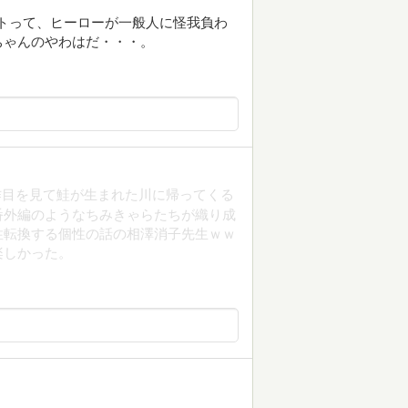
ントって、ヒーローが一般人に怪我負わ
ちゃんのやわはだ・・・。
作目を見て鮭が生まれた川に帰ってくる
番外編のようなちみきゃらたちが織り成
性転換する個性の話の相澤消子先生ｗｗ
楽しかった。
。