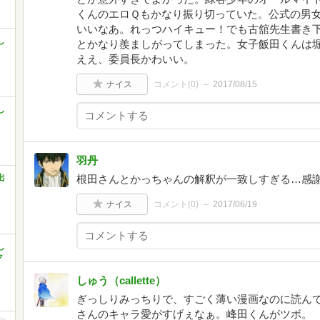
くんのエロＱもかなり振り切っていた。公式の男
いいなあ。れっつハイキュー！でも古舘先生書き
し
とかなり羨ましがってしまった。女子飯田くんは
ええ、委員長かわいい。
ナイス
コメント(
0
)
2017/08/15
し
羽丹
出
根田さんとかっちゃんの解釈が一致しすぎる…感
ナイス
コメント(
0
)
2017/06/19
し
ク
しゅう（callette）
ぎっしりみっちりで、すごく薄い漫画なのに読ん
さんのキャラ愛がすげぇなぁ。峰田くんがツボ。