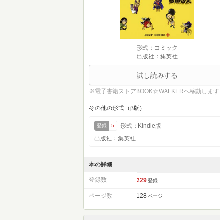
形式：コミック
出版社：集英社
試し読みする
※電子書籍ストアBOOK☆WALKERへ移動します
その他の形式（β版）
形式：Kindle版
登録
5
出版社：集英社
本の詳細
登録数
229
登録
ページ数
128
ページ