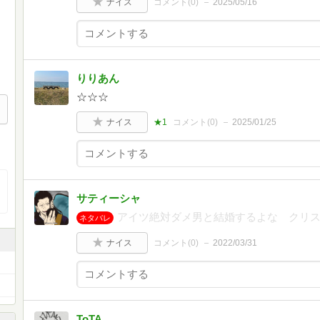
ナイス
コメント(
0
)
2025/05/16
りりあん
☆☆☆
ナイス
★1
コメント(
0
)
2025/01/25
サティーシャ
アイツ絶対ダメ男と結婚するよな クリス
ネタバレ
ナイス
コメント(
0
)
2022/03/31
ToTA