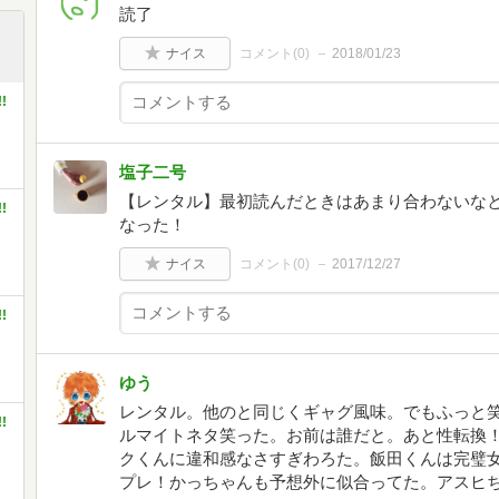
読了
ナイス
コメント(
0
)
2018/01/23
!
塩子二号
【レンタル】最初読んだときはあまり合わないな
!
なった！
ナイス
コメント(
0
)
2017/12/27
!
ゆう
レンタル。他のと同じくギャグ風味。でもふっと
!
ルマイトネタ笑った。お前は誰だと。あと性転換
クくんに違和感なさすぎわろた。飯田くんは完璧
プレ！かっちゃんも予想外に似合ってた。アスヒ