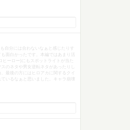
つも自分には合わないなぁと感じたりす
ても面白かったです。本編ではあまり活
ロヒーロー)にもスポットライトが当た
マスのネタや男女逆転ネタがあったりし
論、最後の方にはヒロアカに関するクイ
れているなぁと思いました。キャラ崩壊