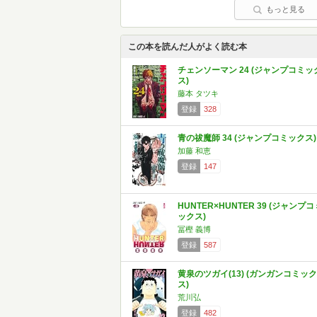
もっと見る
この本を読んだ人がよく読む本
チェンソーマン 24 (ジャンプコミッ
ス)
藤本 タツキ
登録
328
青の祓魔師 34 (ジャンプコミックス)
加藤 和恵
登録
147
HUNTER×HUNTER 39 (ジャンプコ
ックス)
冨樫 義博
登録
587
黄泉のツガイ(13) (ガンガンコミック
ス)
荒川弘
登録
482