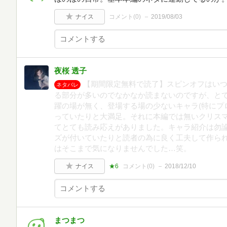
ナイス
コメント(
0
)
2019/08/03
夜桜 透子
【期間限定無料で読了】スピンオフはい
ネタバレ
る部分が多いのでなかなか読まないのですが、と
躍の場が無く、登場する場の少ないキャラ(特にプ
っていたりと大満足。それに本編では無いクリス
てとても読み応えがありました。キャラ紹介は勿
ズが付いていたりと読者の為に良く工夫して作ら
はそこまで気になりませんでした…笑。
ナイス
★6
コメント(
0
)
2018/12/10
まつまつ