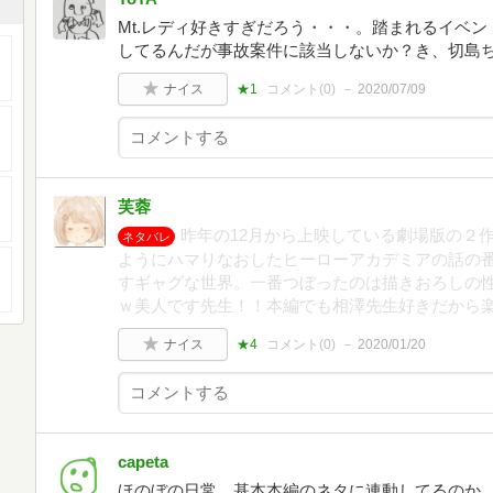
Mt.レディ好きすぎだろう・・・。踏まれるイベ
してるんだが事故案件に該当しないか？き、切島
ナイス
★1
コメント(
0
)
2020/07/09
芙蓉
昨年の12月から上映している劇場版の２
ネタバレ
ようにハマりなおしたヒーローアカデミアの話の
すギャグな世界。一番つぼったのは描きおろしの
ｗ美人です先生！！本編でも相澤先生好きだから
ナイス
★4
コメント(
0
)
2020/01/20
capeta
ほのぼの日常。基本本編のネタに連動してるのか