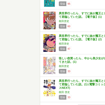
登録
95
異世界行ったら、すでに妹が魔王と
て君臨していた話。【電子版】(1)
根田啓史
登録
60
異世界行ったら、すでに妹が魔王と
て君臨していた話。【電子版】(2)
根田啓史
登録
47
怪しい壺買ったら、中から美少女が
てきた話。(1)
根田啓史
登録
33
異世界行ったら、すでに妹が魔王と
て君臨していた話。(1) (電撃コミッ
スNEXT)
根田 啓史
登録
33