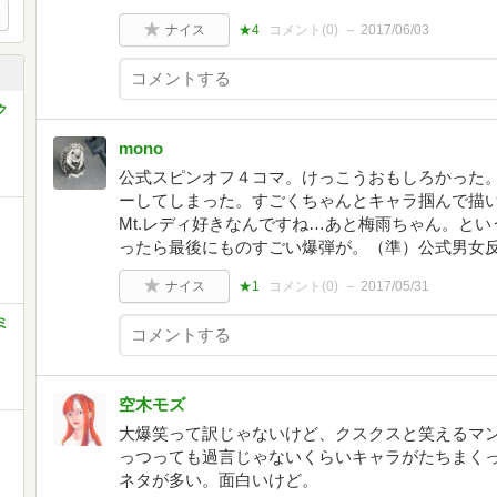
ナイス
★4
コメント(
0
)
2017/06/03
ク
mono
公式スピンオフ４コマ。けっこうおもしろかった
ーしてしまった。すごくちゃんとキャラ掴んで描
Mt.レディ好きなんですね…あと梅雨ちゃん。と
ったら最後にものすごい爆弾が。（準）公式男女
ナイス
★1
コメント(
0
)
2017/05/31
ミ
空木モズ
大爆笑って訳じゃないけど、クスクスと笑えるマ
っつっても過言じゃないくらいキャラがたちまく
ネタが多い。面白いけど。