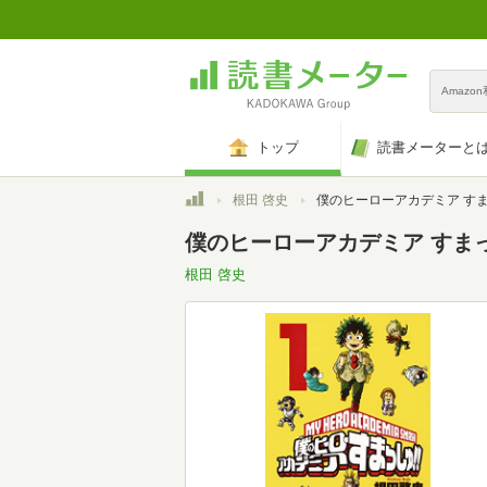
Amazo
トップ
読書メーターと
トップ
根田 啓史
僕のヒーローアカデミア すまっしゅ!! 1 (ジャンプコ
僕のヒーローアカデミア すまっし
根田 啓史