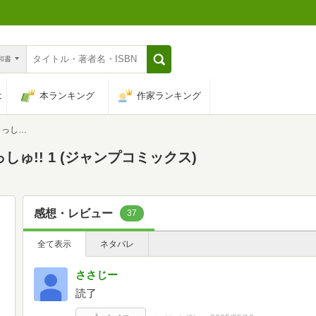
n和書
は
本ランキング
作家ランキング
ミックス)
ゅ!! 1 (ジャンプコミックス)
感想・レビュー
37
全て表示
ネタバレ
ささじー
読了