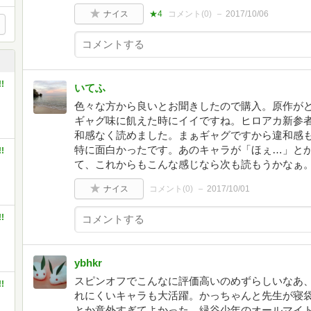
ナイス
★4
コメント(
0
)
2017/10/06
!
いてふ
色々な方から良いとお聞きしたので購入。原作が
ギャグ味に飢えた時にイイですね。ヒロアカ新参
和感なく読めました。まぁギャグですから違和感
特に面白かったです。あのキャラが「ほぇ…」と
!
て、これからもこんな感じなら次も読もうかなぁ
ナイス
コメント(
0
)
2017/10/01
!
ybhkr
スピンオフでこんなに評価高いのめずらしいなあ
!
れにくいキャラも大活躍。かっちゃんと先生が寝
とか意外すぎてよかった。緑谷少年のオールマイ