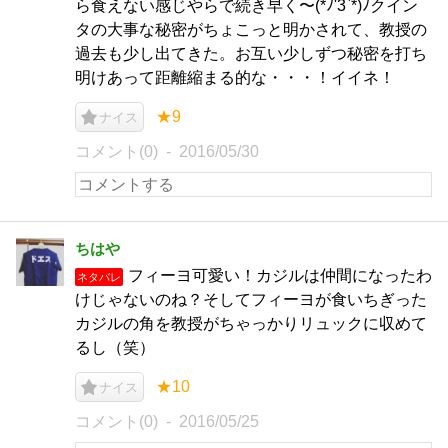
ら食えない感じやらで続き早く〜(*ﾉ'3`*)ﾉクイン
タの大事な秘密がちょこっと明かされて、教授の
過去も少し出てきた。お互い少しずつ秘密を打ち
明けあって距離縮まる的な・・・！イイネ！
★9
ナイス
コメント(0)
2016/05/30
ちはや
フィーヨ可愛い！カジルは仲間になったわ
ネタバレ
けじゃないのね？そしてフィーヨが食いちぎった
カジルの角を教授がちゃっかりリュックに収めて
るし（笑）
★10
ナイス
コメント(0)
2016/05/25