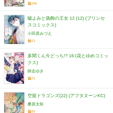
196
嘘よみと偽飾の王女 12 (12) (プリンセ
スコミックス)
小田原みづえ
13
多聞くん今どっち!? 16 (花とゆめコミッ
クス)
師走ゆき
72
空挺ドラゴンズ(22) (アフタヌーンKC)
桑原太矩
93