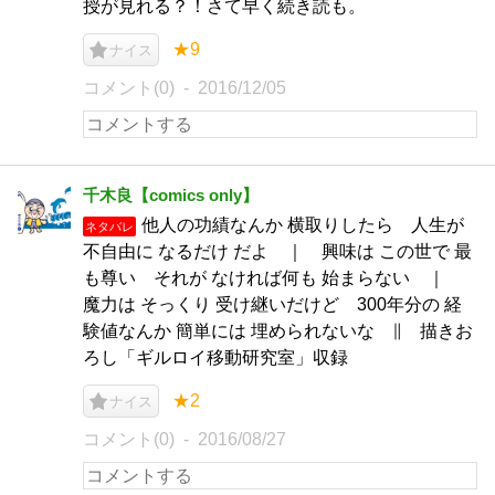
授が見れる？！さて早く続き読も。
★9
ナイス
コメント(0)
2016/12/05
千木良【comics only】
他人の功績なんか 横取りしたら 人生が
ネタバレ
不自由に なるだけ だよ ｜ 興味は この世で 最
も尊い それが なければ何も 始まらない ｜
魔力は そっくり 受け継いだけど 300年分の 経
験値なんか 簡単には 埋められないな ∥ 描きお
ろし「ギルロイ移動研究室」収録
★2
ナイス
コメント(0)
2016/08/27