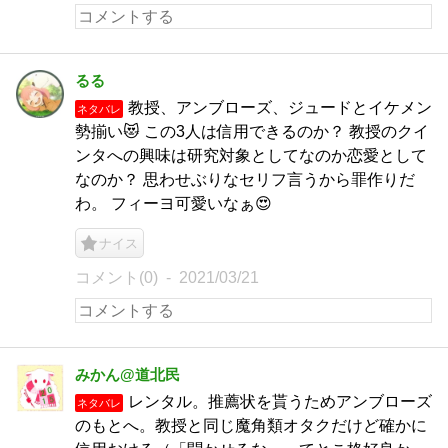
るる
教授、アンブローズ、ジュードとイケメン
ネタバレ
勢揃い😻 この3人は信用できるのか？ 教授のクイ
ンタへの興味は研究対象としてなのか恋愛として
なのか？ 思わせぶりなセリフ言うから罪作りだ
わ。 フィーヨ可愛いなぁ😍
ナイス
コメント(0)
2021/03/21
みかん@道北民
レンタル。推薦状を貰うためアンブローズ
ネタバレ
のもとへ。教授と同じ魔角類オタクだけど確かに