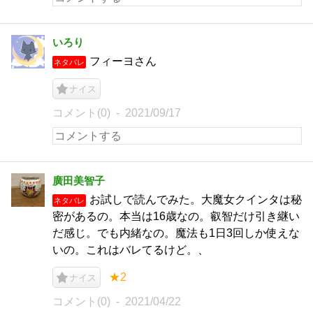
いろり
フィーヨさん
ネタバレ
ナイス
コメント(0)
2021/09/17
廣田美智子
お試しで読んでみた。大魔女クインタは秘
ネタバレ
密があるの。本当は16歳なの。叡智だけ引き継い
だ感じ。でも内緒なの。魔法も1日3回しか使えな
いの。これはバレてるけど。、
★2
ナイス
コメント(0)
2021/04/22