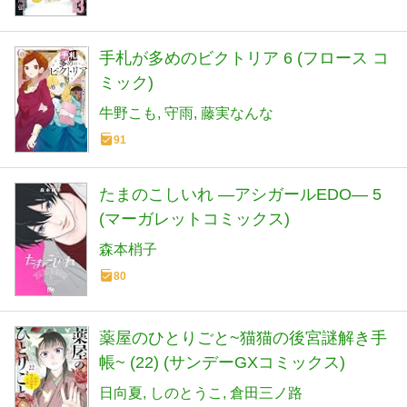
手札が多めのビクトリア 6 (フロース コ
ミック)
牛野こも
守雨
藤実なんな
91
たまのこしいれ ―アシガールEDO― 5
(マーガレットコミックス)
森本梢子
80
薬屋のひとりごと~猫猫の後宮謎解き手
帳~ (22) (サンデーGXコミックス)
日向夏
しのとうこ
倉田三ノ路