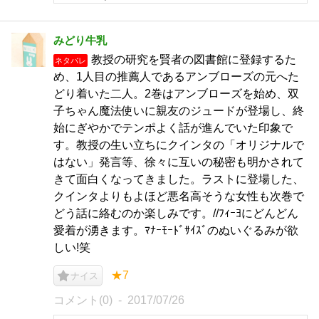
みどり牛乳
教授の研究を賢者の図書館に登録するた
ネタバレ
め、1人目の推薦人であるアンブローズの元へた
どり着いた二人。2巻はアンブローズを始め、双
子ちゃん魔法使いに親友のジュードが登場し、終
始にぎやかでテンポよく話が進んでいた印象で
す。教授の生い立ちにクインタの「オリジナルで
はない」発言等、徐々に互いの秘密も明かされて
きて面白くなってきました。ラストに登場した、
クインタよりもよほど悪名高そうな女性も次巻で
どう話に絡むのか楽しみです。//ﾌｨｰﾖにどんどん
愛着が湧きます。ﾏﾅｰﾓｰﾄﾞｻｲｽﾞのぬいぐるみが欲
しい!笑
★7
ナイス
コメント(0)
2017/07/26