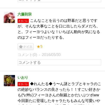
六藤則宗
こんなことを云うのは野暮だと思うです
ネタバレ
が、そんな大事なことを口に出したらダメだろ、
と。フィーヨつよいな！いちばん動向が気になる
のはフィーヨだったりする。
★5
ナイス
コメント(0)
2016/05/30
いおり
◆れんたる◆う〜ん謎とラブとキャラのこ
ネタバレ
の絶妙なバランスの良さったら！！すごい好きか
も(*≧艸≦)フィーヨさんの制裁とかだいぶツボww
今回新たに登場したキャラたちもみんな可愛いや