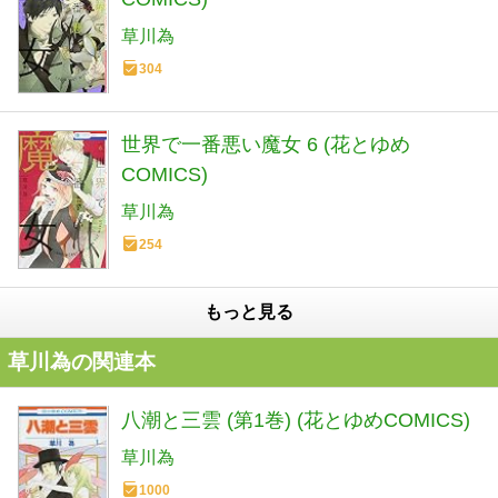
草川為
304
世界で一番悪い魔女 6 (花とゆめ
COMICS)
草川為
254
もっと見る
草川為の関連本
八潮と三雲 (第1巻) (花とゆめCOMICS)
草川為
1000