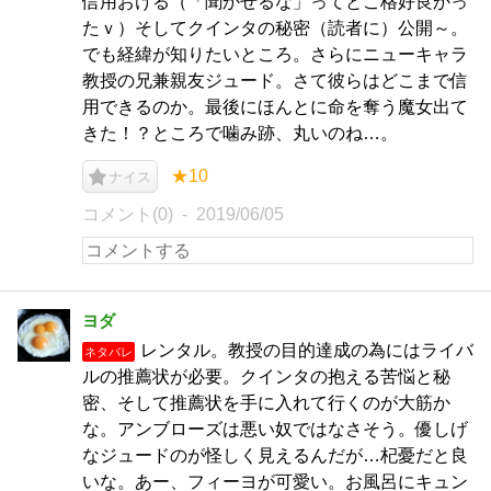
信用おける（「聞かせるな」ってとこ格好良かっ
たｖ）そしてクインタの秘密（読者に）公開～。
でも経緯が知りたいところ。さらにニューキャラ
教授の兄兼親友ジュード。さて彼らはどこまで信
用できるのか。最後にほんとに命を奪う魔女出て
きた！？ところで噛み跡、丸いのね…。
★10
ナイス
コメント(0)
2019/06/05
ヨダ
レンタル。教授の目的達成の為にはライバ
ネタバレ
ルの推薦状が必要。クインタの抱える苦悩と秘
密、そして推薦状を手に入れて行くのが大筋か
な。アンブローズは悪い奴ではなさそう。優しげ
なジュードのが怪しく見えるんだが…杞憂だと良
いな。あー、フィーヨが可愛い。お風呂にキュン