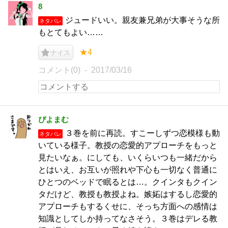
8
ジュードいい。親友兼兄弟が大事そうな所
ネタバレ
もとてもよい……
★4
ナイス
コメント(0)
2017/03/16
ぴよまむ
３巻を前に再読。すこーしずつ恋模様も動
ネタバレ
いている様子。教授の恋愛的アプローチをもっと
見たいなぁ。にしても、いくらいつも一緒だから
とはいえ、お互いが照れや下心も一切なく普通に
ひとつのベッドで眠るとは…。クインタもクイン
タだけど、教授も教授よね。嫉妬はするし恋愛的
アプローチもするくせに、そっち方面への感情は
知識としてしか持ってなさそう。３巻はデレる教