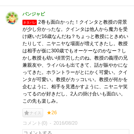
パンジャビ
2巻も面白かった！クインタと教授の背景
ネタバレ
が少し分かったな。クインタは他人から魔力を受
け継いだ16歳なんだね？ちょっと教授にときめい
たりして、ニヤニヤな場面が増えてきたし。教授
は相手が仮に300歳でもオーケーなのかなー？し
かし教授も幼い頃苦労したのね。教授の義理の兄
兼親友や、ライバルも出てきて、話が賑やかにな
ってきた。ホラントラーがとにかく可愛い。クイ
ンタが可愛い。教授がカッコいい。教授が何かを
企むように、相手を見透かすように、ニヤニヤ笑
ってるのが好きだし、2人の掛け合いも面白い。
この先も楽しみ。
★26
ナイス
コメント(0)
2016/08/20