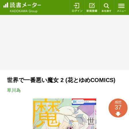
ログイン
新規登録
本を探
世界で一番悪い魔女 2 (花とゆめCOMICS)
草川為
感想
37