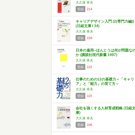
大久保 幸夫
登録
214
キャリアデザイン入門 (2(専門力編))
(日経文庫 I 34)
大久保 幸夫
登録
159
日本の雇用--ほんとうは何が問題な
か (講談社現代新書 1997)
大久保 幸夫
登録
119
仕事のための12の基礎力～「キャリ
ア」と「能力」の育て方～
大久保 幸夫
登録
119
会社を強くする人材育成戦略 (日経
庫)
大久保 幸夫
登録
106