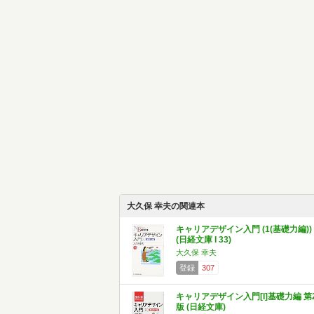
大久保 幸夫の関連本
キャリアデザイン入門 (1(基礎力編))
(日経文庫 I 33)
大久保 幸夫
登録
307
キャリアデザイン入門[I]基礎力編 第
版 (日経文庫)