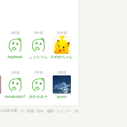
8年前
9年前
10年前
hojobook
しょたりん
さめめちゃん
2年前
2年前
2年前
mmakototo7
あわせみそ
ayumi
 (日経文庫)
の
評価
53
感想・レビュー
1
％
件