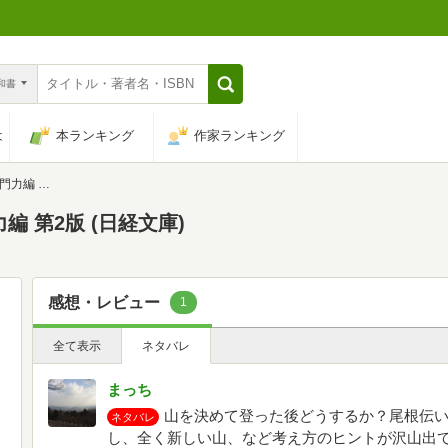
n和書
は
本ランキング
作家ランキング
 (日経文庫)
編 第2版 (日経文庫)
感想・レビュー
1
全て表示
ネタバレ
まっち
山を決めて登った後どうするか？尾根伝
ネタバレ
し、全く新しい山、など考え方のヒントが沢山出て