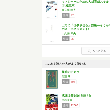
マネジャーのための人材育成スキル
(日経文庫)
大久保 幸夫
登録
97
上司に「仕事させる」技術―そうか!
ボス・マネジメント!
大久保 幸夫
登録
96
もっと見る
この本を読んだ人がよく読む本
孤独のチカラ
齋藤 孝
登録
398
成瀬は都を駆け抜ける
宮島未奈
登録
12665