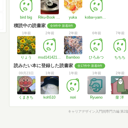
bird big
Riku-Book Meter
yuka
koba=yamyam
積読中の読書家
全9件中 新着8件
1年前
2年前
2年前
6年前
7年前
りょう
msd141421356
Bamboo
ひろみつ
ちちち
読みたい本に登録した読書家
全17件中 新着8件
09月23日
1年前
1年前
1年前
2年前
くまきち
koh510
nori
Ryueno
柴 洋
キャリアデザイン入門[II]専門力編 第2版