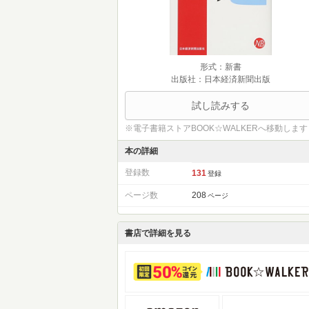
形式：新書
出版社：日本経済新聞出版
試し読みする
※電子書籍ストアBOOK☆WALKERへ移動します
本の詳細
登録数
131
登録
ページ数
208
ページ
書店で詳細を見る