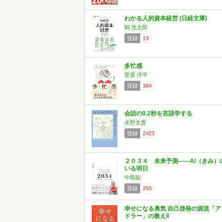
わかる人的資本経営 (日経文庫)
鶴 光太郎
登録
19
多忙感
菅原 洋平
登録
384
会話の0.2秒を言語学する
水野太貴
登録
2423
２０３４ 未来予測――AI（きみ）
いる明日
中島聡
登録
293
幸せになる勇気 自己啓発の源流「ア
ドラー」の教えII