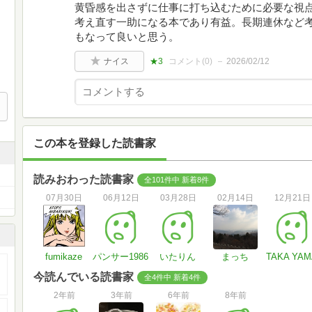
黄昏感を出さずに仕事に打ち込むために必要な視点
考え直す一助になる本であり有益。長期連休など
もなって良いと思う。
ナイス
★3
コメント(
0
)
2026/02/12
この本を登録した読書家
読みおわった読書家
全101件中 新着8件
07月30日
06月12日
03月28日
02月14日
12月21日
fumikaze
パンサー1986
いたりん
まっち
TAKA YAM
今読んでいる読書家
全4件中 新着4件
2年前
3年前
6年前
8年前