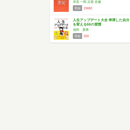
岸見 一郎,古賀 史健
登録
15682
人生アップデート大全 停滞した自分
を変える66の習慣
池田 貴将
登録
320