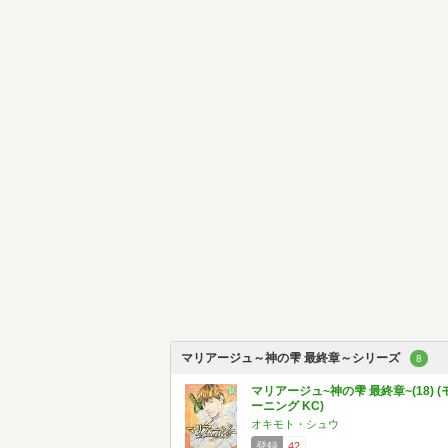
マリアージュ～神の雫 最終章～シリーズ
8
マリアージュ~神の雫 最終章~(18) (
ーニング KC)
オキモト・シュウ
登録
42