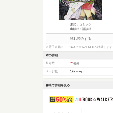
形式：コミック
出版社：講談社
試し読みする
※電子書籍ストアBOOK☆WALKERへ移動します
本の詳細
登録数
75
登録
ページ数
192
ページ
書店で詳細を見る