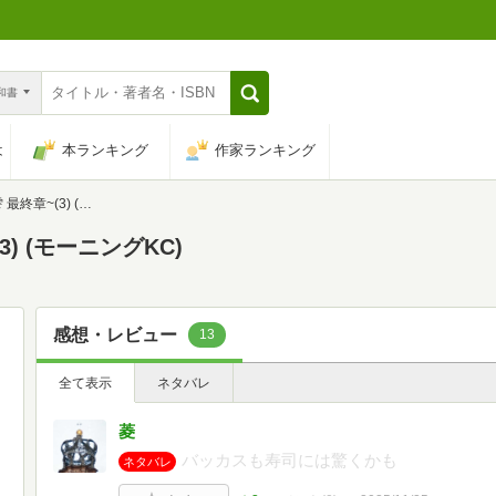
n和書
は
本ランキング
作家ランキング
) (モーニングKC)
) (モーニングKC)
感想・レビュー
13
全て表示
ネタバレ
菱
バッカスも寿司には驚くかも
ネタバレ