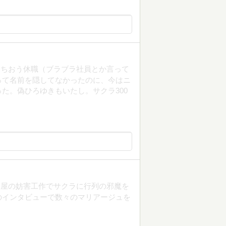
いちおう休職（ブラブラ社員とか言って
って名前を隠してなかったのに、今はニ
た。偽ひろゆきもいたし。サクラ300
ネ屋の妨害工作でサクラに行列の邪魔を
のインタビューで数々のマリアージュを