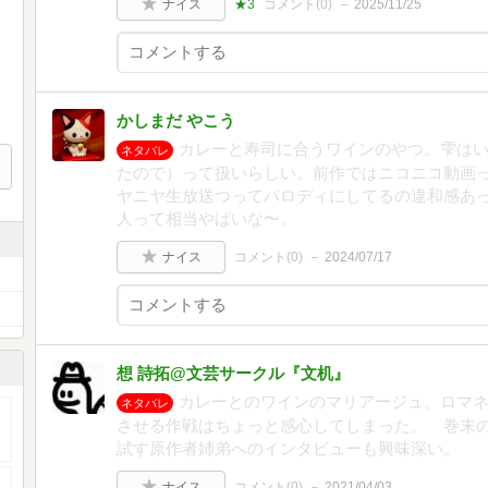
ナイス
★3
コメント(
0
)
2025/11/25
かしまだ やこう
カレーと寿司に合うワインのやつ。雫は
ネタバレ
たので）って扱いらしい。前作ではニコニコ動画
ヤニヤ生放送つってパロディにしてるの違和感あっ
人って相当やばいな〜。
ナイス
コメント(
0
)
2024/07/17
想 詩拓@文芸サークル『文机』
カレーとのワインのマリアージュ。ロマ
ネタバレ
させる作戦はちょっと感心してしまった。 巻末
試す原作者姉弟へのインタビューも興味深い。
ナイス
コメント(
0
)
2021/04/03