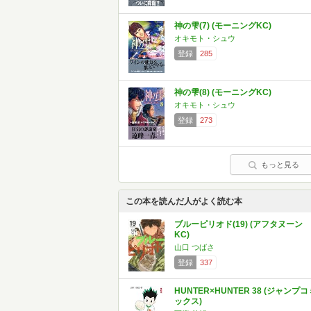
神の雫(7) (モーニングKC)
オキモト・シュウ
登録
285
神の雫(8) (モーニングKC)
オキモト・シュウ
登録
273
もっと見る
この本を読んだ人がよく読む本
ブルーピリオド(19) (アフタヌーン
KC)
山口 つばさ
登録
337
HUNTER×HUNTER 38 (ジャンプコ
ックス)