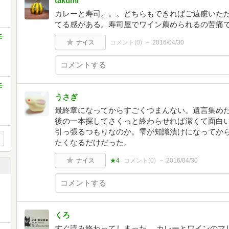
takumi
カレーと寿司。。。どちらもできればご遠慮いた
てる感がある。寿司屋でワイン薦められるの苦痛
モ
ナイス
コメント(
0
)
2016/04/30
モ
うさぎ
最終章になってからすごくつまんない。遺言集め
後の一本探してさくっと終わらせれば潔くて面白い
引っ張るつもりなのか。雫が知識漬けになってか
たくなるだけだった。
ナイス
★4
コメント(
0
)
2016/04/30
くろ
すぐ読み終わってしまった。 カレーとワインのマ