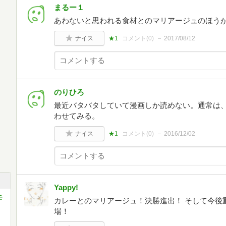
まるー１
あわないと思われる食材とのマリアージュのほう
ナイス
★1
コメント(
0
)
2017/08/12
のりひろ
最近バタバタしていて漫画しか読めない。通常は
わせてみる。
ナイス
★1
コメント(
0
)
2016/12/02
Yappy!
モ
カレーとのマリアージュ！決勝進出！ そして今後
場！