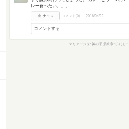
レー食べたい。。。
ナイス
コメント(
0
)
2016/04/22
マリアージュ~神の雫 最終章~(3) (モー