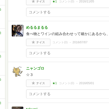
ナイス
★1
コメント(
0
)
2016/11/05
モ
めるるまるる
モ
食べ物とワインの組み合わせって確かにあるから
ナイス
コメント(
0
)
2016/07/07
モ
ニャンゴロ
☆３
モ
ナイス
★1
コメント(
0
)
2016/05/01
モ