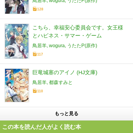
鳥居羊
wogura
うたたP(原作)
128
こちら、幸福安心委員会です。女王様
とハピネス・サマー・ゲーム
鳥居羊
wogura
うたたP(原作)
117
巨竜城塞のアイノ (HJ文庫)
鳥居羊
都森すみと
110
もっと見る
この本を読んだ人がよく読む本