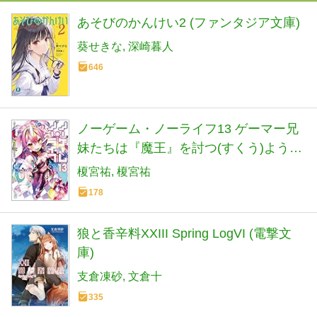
あそびのかんけい2 (ファンタジア文庫)
葵せきな
深崎暮人
646
ノーゲーム・ノーライフ13 ゲーマー兄
妹たちは『魔王』を討つ(すくう)ようで
す (MF文庫J)
榎宮祐
榎宮祐
178
狼と香辛料XXIII Spring LogVI (電撃文
庫)
支倉凍砂
文倉十
335