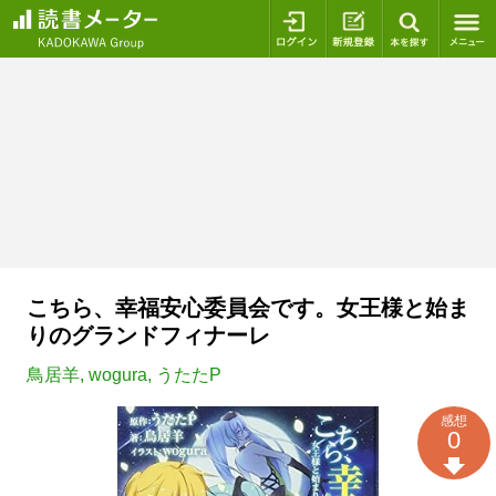
ログイン
新規登録
本を探
こちら、幸福安心委員会です。女王様と始ま
りのグランドフィナーレ
鳥居羊
,
wogura
,
うたたP
感想
0