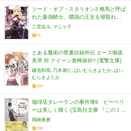
ソード・オブ・スタリオン2 種馬と呼ば
れた最強騎士、隣国の王女を寝取れと
命じられる (電撃文庫)
三雲岳斗
マニャ子
79
とある魔術の禁書目録外伝 エース御坂
美琴 対 クイーン食蜂操祈!! (電撃文庫)
鎌池和馬
乃木康仁
はいむらきよたか
はい
むらきよたか
108
珈琲店タレーランの事件簿9 ピーベリ
ーは美しく輝く (宝島社文庫 『このミ
ス』大賞シリーズ)
岡崎琢磨
788