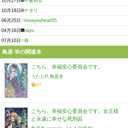
10月27日
不響和音
10月18日
ナタリ
06月25日
iloveyouheart35
04月16日
nayu
07月10日
柊
鳥居 羊の関連本
こちら、幸福安心委員会です。
うたたP
鳥居羊
557
こちら、幸福安心委員会です。女王様
と永遠に幸せな死刑囚