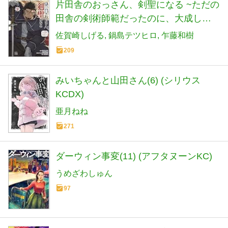
片田舎のおっさん、剣聖になる ~ただの
田舎の剣術師範だったのに、大成した
弟子たちが俺を放ってくれない件~ 9 (9)
佐賀崎しげる
鍋島テツヒロ
乍藤和樹
(ヤングチャンピオンコミックス)
209
みいちゃんと山田さん(6) (シリウス
KCDX)
亜月ねね
271
ダーウィン事変(11) (アフタヌーンKC)
うめざわしゅん
97