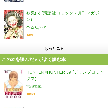
欲鬼(5) (講談社コミックス月刊マガジ
ン)
色原みたび
56
もっと見る
この本を読んだ人がよく読む本
HUNTER×HUNTER 39 (ジャンプコミッ
クス)
冨樫義博
594