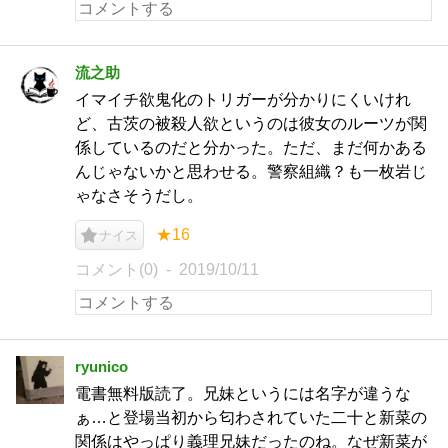
流之助
イマイチ欲鬼化のトリガーが分かりにくいけれ
ど、古茨の被殺人欲というのは彼女のルーツが関
係しているのだと分かった。ただ、まだ何かある
んじゃないかと思わせる。警察組織？も一枚岩じ
ゃなさそうだし。
★16
ナイス
コメント(0)
2019/10/11
ryunico
電書無料版読了。兄妹というには名字が違うな
ぁ…と登場当初から匂わされていた二十と新菜の
関係はやっぱり義理兄妹だったのね。なぜ新菜が