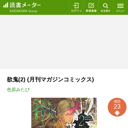
ログイン
新規登録
本を探
欲鬼(2) (月刊マガジンコミックス)
色原みたび
感想
23