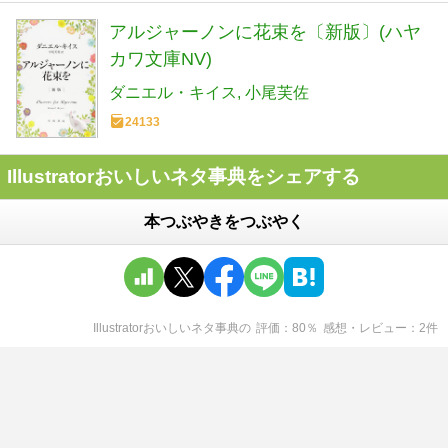
アルジャーノンに花束を〔新版〕(ハヤ
カワ文庫NV)
ダニエル・キイス
小尾芙佐
24133
Illustratorおいしいネタ事典をシェアする
本つぶやきをつぶやく
Illustratorおいしいネタ事典
の
評価
80
％
感想・レビュー
2
件