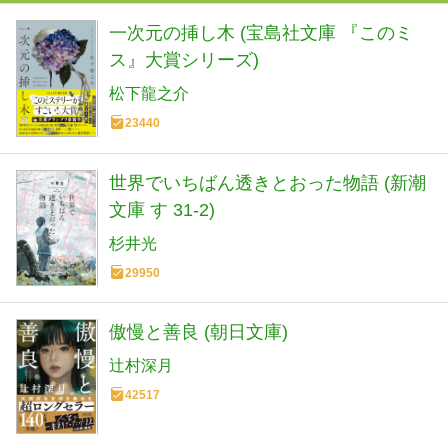
一次元の挿し木 (宝島社文庫 『このミ
ス』大賞シリーズ)
松下龍之介
23440
世界でいちばん透きとおった物語 (新潮
文庫 す 31-2)
杉井光
29950
傲慢と善良 (朝日文庫)
辻村深月
42517