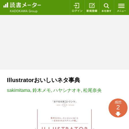
ログイン
新規登録
本を探
Illustratorおいしいネタ事典
sakimitama
,
鈴木メモ
,
ハヤシナオキ
,
松尾奈央
感想
2