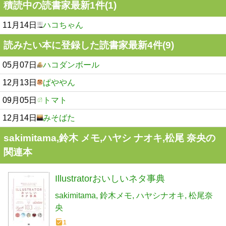
積読中の読書家最新1件(1)
11月14日
ハコちゃん
読みたい本に登録した読書家最新4件(9)
05月07日
ハコダンボール
12月13日
ぱややん
09月05日
トマト
12月14日
みそばた
sakimitama,鈴木 メモ,ハヤシ ナオキ,松尾 奈央の
関連本
Illustratorおいしいネタ事典
sakimitama
鈴木メモ
ハヤシナオキ
松尾奈
央
1