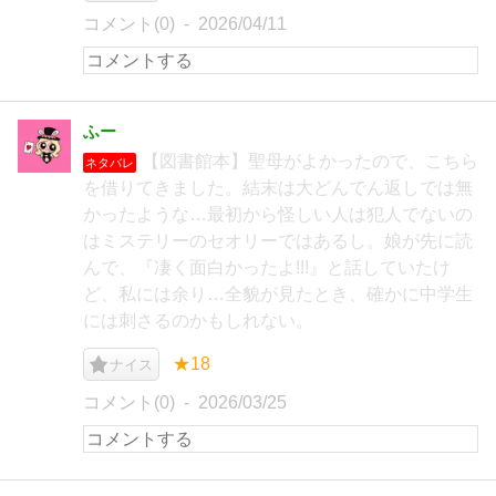
コメント(0)
2026/04/11
ふー
【図書館本】聖母がよかったので、こちら
ネタバレ
を借りてきました。結末は大どんでん返しでは無
かったような…最初から怪しい人は犯人でないの
はミステリーのセオリーではあるし。娘が先に読
んで、『凄く面白かったよ!!!』と話していたけ
ど、私には余り…全貌が見たとき、確かに中学生
には刺さるのかもしれない。
★18
ナイス
コメント(0)
2026/03/25