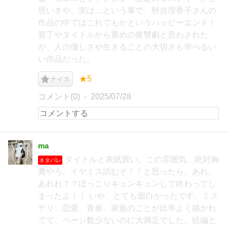
思いきや、実は…という事で、秋吉理香子さんの
作品の中ではこれでもかというハッピーエンド！
装丁やタイトルから重めの復讐劇と思わされた
が、人の優しさや生きることの大切さも学べるい
い作品だった。
★5
ナイス
コメント(0)
2025/07/28
ma
タイトルと表紙買い。この雰囲気、絶対胸
ネタバレ
糞やろ。イヤミス読むぞ！！と思ったら、あれ、
あれれ？？ほっこりキュンキュンして終わってし
まったよ！！ いや、とても面白かったです。ミス
テリ、恋愛、青春、家族のことが比率よく描かれ
てて、ページ数少ないのに大満足でした。続編と