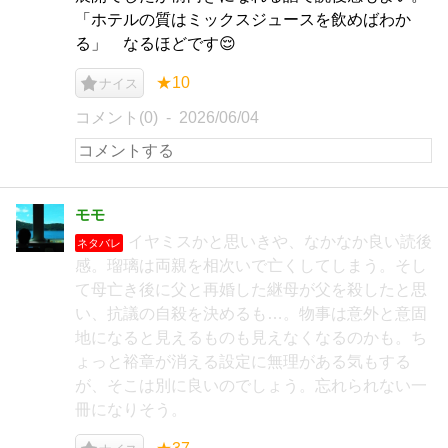
「ホテルの質はミックスジュースを飲めばわか
る」 なるほどです😌
★10
ナイス
コメント(0)
2026/06/04
モモ
イヤミスかと思いきや、なかなか良い読後
ネタバレ
感。瑠璃は両親を相次いで亡くしてしまう。そし
て母亡き後に父と再婚した継母が父を殺したと思
い、抗議の自殺を決めるも…。物事は意外と意固
地になると見えるものも見えなくなるのかも。ち
ょっと裕章が消える設定に無理がある気もする
が、そこは別に良いのでしょう。忘れられない一
冊になりそう。