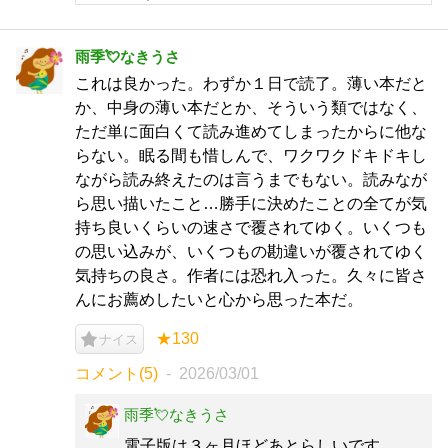
雨季💘なきうさ
これは良かった。わずか１日で読了。薄い本だと
か、中身の薄い本だとか、そういう類ではなく、
ただ単に面白くて読み進めてしまったからに他な
らない。眠る間も惜しんで、ワクワクドキドキし
ながら読み終えたのは言うまでもない。読みなが
ら思い描いたこと…勝手に決めたことの全てが気
持ち良いくらいの速さで覆されてゆく。いくつも
の思い込みが、いくつもの勘違いが覆されてゆく
気持ちの良さ。作者には恐れ入った。久々に皆さ
んにお薦めしたいと心から思った本だ。
★130
ナイス
コメント(5)
2026/03/01
雨季💘なきうさ
電子版は３ヶ月ほどあとらしいです