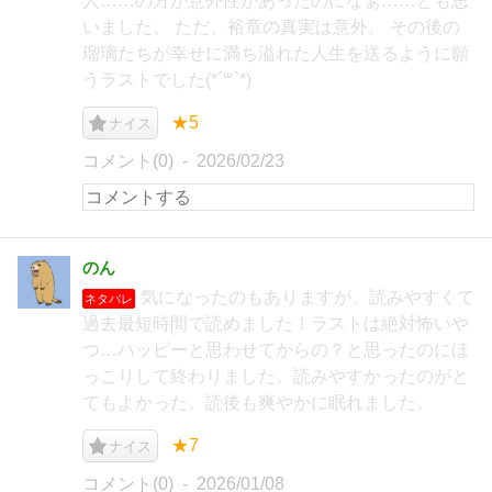
人……の方が意外性があったのになぁ……とも思
いました。 ただ、裕章の真実は意外。 その後の
瑠璃たちが幸せに満ち溢れた人生を送るように願
うラストでした(*´꒳`*)
★5
ナイス
コメント(0)
2026/02/23
のん
気になったのもありますが、読みやすくて
ネタバレ
過去最短時間で読めました！ラストは絶対怖いや
つ…ハッピーと思わせてからの？と思ったのにほ
っこりして終わりました。読みやすかったのがと
てもよかった。読後も爽やかに眠れました。
★7
ナイス
コメント(0)
2026/01/08