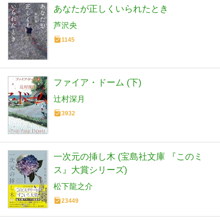
あなたが正しくいられたとき
芦沢央
1145
ファイア・ドーム (下)
辻村深月
3932
一次元の挿し木 (宝島社文庫 『このミ
ス』大賞シリーズ)
松下龍之介
23449