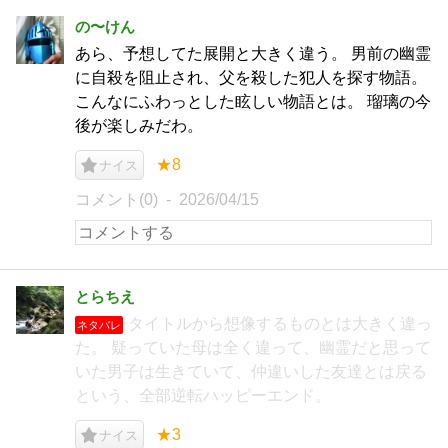
の〜けん
あら、予想してた展開と大きく違う。 男前の幽霊
に自殺を阻止され、父を殺した犯人を探す物語。
こんなにふわっとした眩しい物語とは。 瑠璃の今
後が楽しみだわ。
★8
ナイス
コメント(0)
2026/04/15
とらちえ
タイトルから想像するものとは大きく違っ
ネタバレ
た。 疑っていた母は全く違って、幽霊だと思って
いた男子は生きていて、仲違いした友達とは戻る
という、全部逆転ハッピーエンド。
★3
ナイス