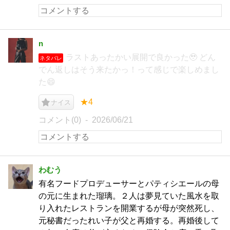
n
ラストあったかい展開で良かった🥹 どん
ネタバレ
でん返しはそう来たかっ！って感じで楽しめまし
た😄
★4
ナイス
コメント(0)
2026/06/21
わむう
有名フードプロデューサーとパティシエールの母
の元に生まれた瑠璃。２人は夢見ていた風水を取
り入れたレストランを開業するが母が突然死し、
元秘書だったれい子が父と再婚する。再婚後して