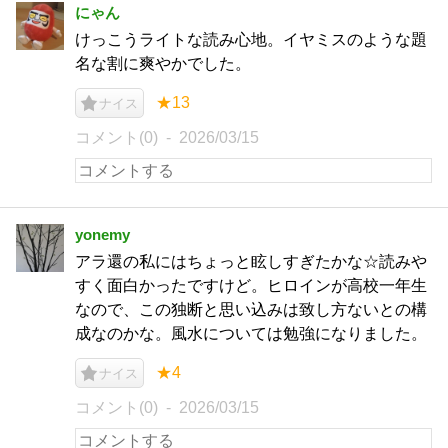
にゃん
けっこうライトな読み心地。イヤミスのような題
名な割に爽やかでした。
★13
ナイス
コメント(0)
2026/03/15
yonemy
アラ還の私にはちょっと眩しすぎたかな☆読みや
すく面白かったですけど。ヒロインが高校一年生
なので、この独断と思い込みは致し方ないとの構
成なのかな。風水については勉強になりました。
★4
ナイス
コメント(0)
2026/03/15