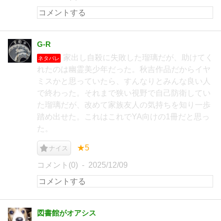
G-R
家出し自殺に失敗した瑠璃だが、助けてく
ネタバレ
れたのは幽霊美少年だった。秋吉作品だからイヤ
ミスかと思っていたら、すんなりとみんな良い人
で終わった。それまで狭い視野で自己防衛してい
た瑠璃だが、改めて家族友人の気持ちを知り一歩
踏め出せた。これはこれでYA向けの1冊だと思っ
た。
★5
ナイス
コメント(0)
2025/12/09
図書館がオアシス