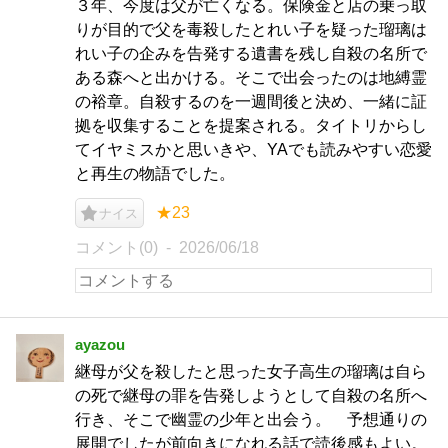
３年、今度は父が亡くなる。保険金と店の乗っ取
りが目的で父を毒殺したとれい子を疑った瑠璃は
れい子の企みを告発する遺書を残し自殺の名所で
ある森へと出かける。そこで出会ったのは地縛霊
の裕章。自殺するのを一週間後と決め、一緒に証
拠を収集することを提案される。タイトリからし
てイヤミスかと思いきや、YAでも読みやすい恋愛
と再生の物語でした。
★23
ナイス
コメント(0)
2026/06/18
ayazou
継母が父を殺したと思った女子高生の瑠璃は自ら
の死で継母の罪を告発しようとして自殺の名所へ
行き、そこで幽霊の少年と出会う。 予想通りの
展開でしたが前向きになれる話で読後感もよい。