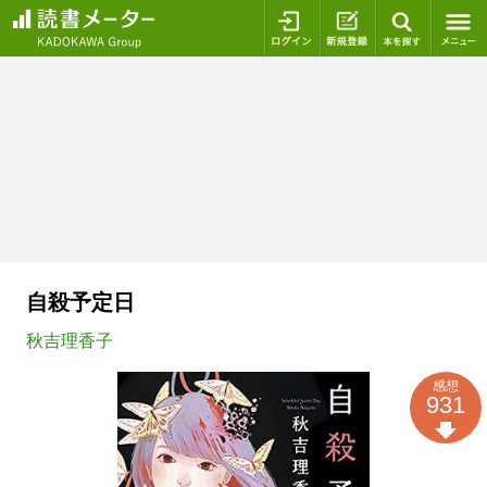
ログイン
新規登録
本を探
自殺予定日
秋吉理香子
感想
931