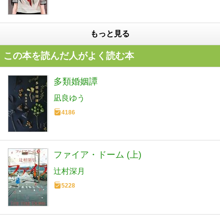
もっと見る
この本を読んだ人がよく読む本
多類婚姻譚
凪良ゆう
4186
ファイア・ドーム (上)
辻村深月
5228