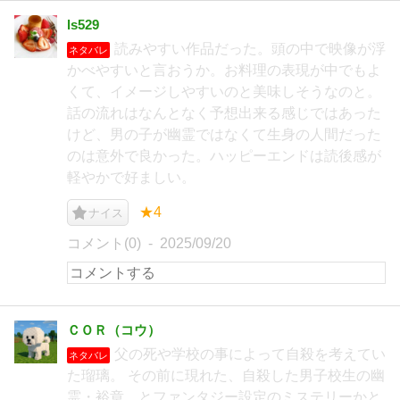
ls529
読みやすい作品だった。頭の中で映像が浮
ネタバレ
かべやすいと言おうか。お料理の表現が中でもよ
くて、イメージしやすいのと美味しそうなのと。
話の流れはなんとなく予想出来る感じではあった
けど、男の子が幽霊ではなくて生身の人間だった
のは意外で良かった。ハッピーエンドは読後感が
軽やかで好ましい。
★4
ナイス
コメント(0)
2025/09/20
ＣＯＲ（コウ）
父の死や学校の事によって自殺を考えてい
ネタバレ
た瑠璃。 その前に現れた、自殺した男子校生の幽
霊・裕章…とファンタジー設定のミステリーかと