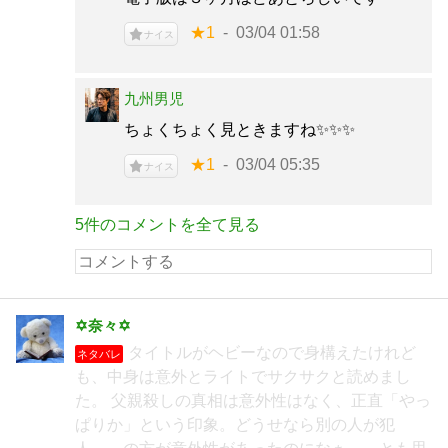
★1
03/04 01:58
ナイス
九州男児
ちょくちょく見ときますね✨✨✨
★1
03/04 05:35
ナイス
5件のコメントを全て見る
✡奈々✡
タイトルがヘビーなので身構えたけれど
ネタバレ
も、中身は意外とライトでサクサクと読めまし
た。 父親殺しの真相は意外性はなく、正直「やっ
ぱりか」という印象。どうせなら別の人が犯