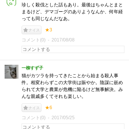
珍しく殺伐とした話もあり。最後はちゃんとまと
まるけど、デマゴーグのありようなんか、何年経
っても同じなんだなあ。
★3
ナイス
コメント(0)
2017/08/08
一柳すず子
猫がカツラを持ってきたことから始まる殺人事
件。相変わらずこの大学街は賑やか。陰謀に嵌め
られて大学と農業が危機に陥るけど無事解決。み
んな親戚多くてそれも楽しい。
★6
ナイス
コメント(0)
2017/05/25