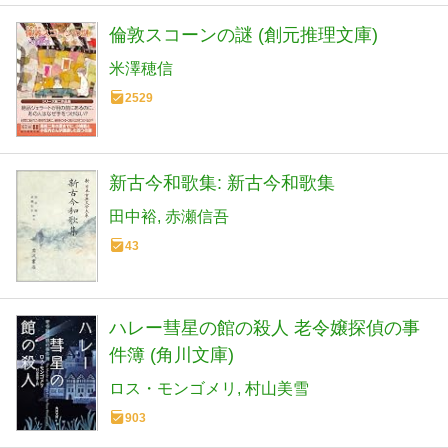
倫敦スコーンの謎 (創元推理文庫)
米澤穂信
2529
新古今和歌集: 新古今和歌集
田中裕
赤瀬信吾
43
ハレー彗星の館の殺人 老令嬢探偵の事
件簿 (角川文庫)
ロス・モンゴメリ
村山美雪
903