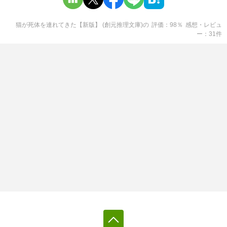
猫が死体を連れてきた【新版】 (創元推理文庫)
の
評価
98
％
感想・レビュ
ー
31
件