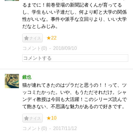
るまでに！前巻登場の新聞記者くんが育ってる
し、学生もいい子達だし、何より町と大学の関係
性がいいな。事件や派手な立回りより、いい大学
だなとしみじみ。
★22
ナイス
コメント(0)
2018/09/10
鏡也
猫が連れてきたのはヅラだと思うの！！って、ツ
ッコミたかった。いや、もうただそれだけ。シャ
ンディ教授は今回も大活躍！このシリーズ読んで
て飽きない、不思議な魅力があるので好きです。
★10
ナイス
コメント(0)
2017/11/12