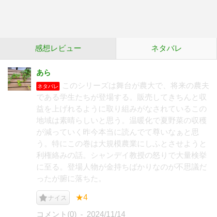
感想レビュー
ネタバレ
あら
このシリーズは舞台が農大で、将来の農夫
ネタバレ
である学生たちが登場する。販売してきちんと収
益を上げれるように取り組みがなされているこの
地域は素晴らしいと思う。温暖化で夏野菜の収穫
が減っていく昨今本当に読んでて尊いなぁと思
う。特にこの巻は大規模農業にしふとさせようと
利権絡みの話。シャンデイ教授の怒りで大量検挙
に至る。登場人物が金持ちばかりなのが不思議だ
ったが腑に落ちた。
★4
ナイス
コメント(0)
2024/11/14