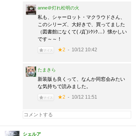
anne＠灯れ松明の火
私も、シャーロット・マクラウドさん、
このシリーズ、大好きで、買ってました
（図書館になくて( ﾉД`)ｼｸｼｸ…）懐かしい
です～～！
★2
10/12 10:42
ナイス
たまきら
新装版も良くって、なんか同窓会みたい
な気持ちで読みました。
★2
10/12 11:51
ナイス
シェルア