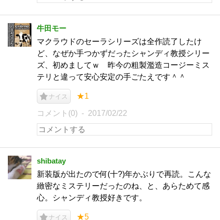
牛田モー
マクラウドのセーラシリーズは全作読了したけ
ど、なぜか手つかずだったシャンディ教授シリー
ズ、初めましてｗ 昨今の粗製濫造コージーミス
テリと違って安心安定の手ごたえです＾＾
★1
ナイス
コメント(0)
2017/02/22
shibatay
新装版が出たので何(十?)年かぶりで再読。こんな
緻密なミステリーだったのね、と、あらためて感
心。シャンディ教授好きです。
★5
ナイス