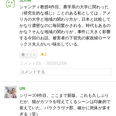
シャンディ教授4作目。農学系の大学に関わった
（研究生的な感じ）ことのある私としては，アメ
リカの大学と地域の関わり方が，日本と比較して
かなり濃密なのに毎回驚かされる。時代もあるの
かな？そんな地域の関わりが，事件に大きく影響
する今回のお話。被害者の下宿先の家政婦ローマ
ックス夫人がいい味出している。
★2
ナイス
コメント(0)
2020/12/06
UN
シリーズ4作目。ここまで新版。これも久しぶり
だが、猫がカツラを咥えてくるシーンは印象的で
覚えていた。バラクラヴァ郡、確かに死体が多す
ぎる（笑）