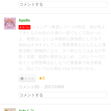
Apollo
シャンディ教授シリーズ4作目。猫が咥え
ネタバレ
てきたものが生の人体の一部でなくて良かった
よ。教授はいよいよ本格的な探偵然としてきて、
初めはオタオタしていた警察署長もだんだんと捜
査活動に積極的になり、少々頼りなくはあるが手
堅く活躍。教授や署長をはじめ、このシリーズに
出てくる男性陣はおしなべて愛妻家で良き家庭
人。読んでいて心が和むのはそのせいかも。
★6
ナイス
コメント(0)
2017/10/03
おかくご