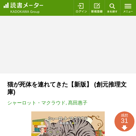
ログイン
新規登録
本を探
猫が死体を連れてきた【新版】 (創元推理文
庫)
シャーロット・マクラウド
,
髙田惠子
感想
31