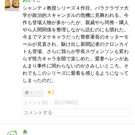
シャンディ教授シリーズ４作目。バラクラヴァ大
学が政治的スキャンダルの危機に見舞われる。今
作も登場人物が多かったが、親戚やら同僚・隣人
やら人間関係を整理しながら読むのにも慣れた。
今までマヌケキャラだった警察署長のオッターモ
ールが見直され、駆け出し新聞記者のクロンカイ
トも登場、さらに我らが学長スヴェンソンも変わ
らず怪力キャラ全開で楽しめた。愛妻ヘレンがあ
んまり事件に関わらないのがさみしいところ。そ
れでもこのシリーズに愛着を感じるようになって
しまったのだ。
★2
ナイス
コメント(0)
2017/08/22
糸