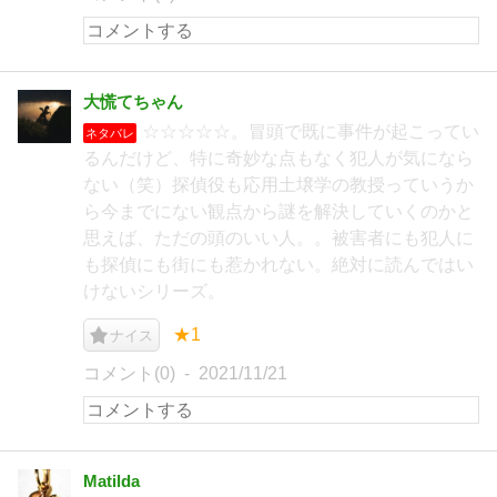
大慌てちゃん
☆☆☆☆☆。冒頭で既に事件が起こってい
ネタバレ
るんだけど、特に奇妙な点もなく犯人が気になら
ない（笑）探偵役も応用土壌学の教授っていうか
ら今までにない観点から謎を解決していくのかと
思えば、ただの頭のいい人。。被害者にも犯人に
も探偵にも街にも惹かれない。絶対に読んではい
けないシリーズ。
★1
ナイス
コメント(0)
2021/11/21
Matilda