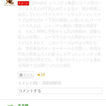
【Kindle】シャンディ教授シリーズ④ロー
ネタバレ
マックス夫人の下宿人が亡くなるが、彼が前夜に
会合していたバラクラヴァ・ソサエティというク
ラブは何なのか？下宿の家探しに気づいたローマ
ックス夫人は、シャンディ教授に捜査を依頼す
る。それと同時に学長からも別の依頼が。悲惨な
殺人の合間に、ユーモラスかつ人間的なエピソー
ドがはさまれて、このシリーズはやはり和むな
あ。警察署長のオッターモールも可愛い。今回も
田舎の善良な人々の暮らしを守ったシャンディ教
授の推理が冴えてた。学長のスヴェンソンも暴れ
る場面で大活躍だったので満足
★14
ナイス
コメント(0)
2021/09/15
五月雨