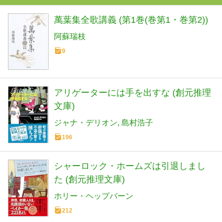
萬葉集全歌講義 (第1巻(巻第1・巻第2))
阿蘇瑞枝
9
アリゲーターには手を出すな (創元推理
文庫)
ジャナ・デリオン
島村浩子
196
シャーロック・ホームズは引退しまし
た (創元推理文庫)
ホリー・ヘップバーン
212