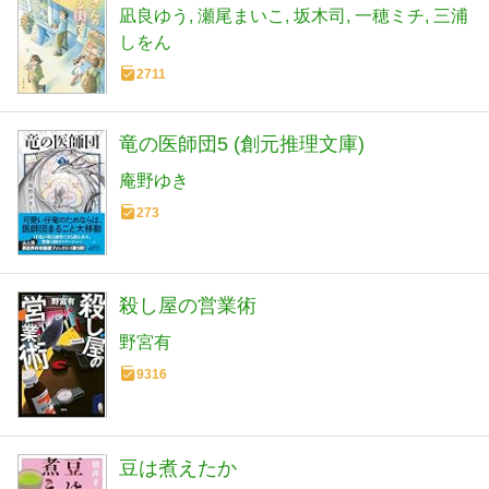
凪良ゆう
瀬尾まいこ
坂木司
一穂ミチ
三浦
しをん
2711
竜の医師団5 (創元推理文庫)
庵野ゆき
273
殺し屋の営業術
野宮有
9316
豆は煮えたか