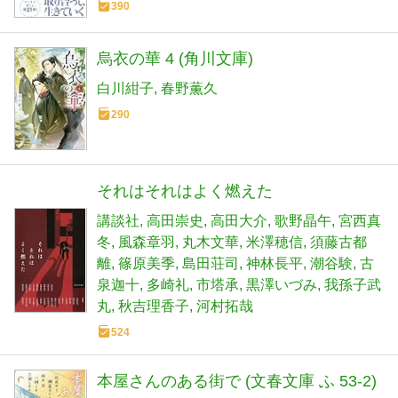
390
烏衣の華 4 (角川文庫)
白川紺子
春野薫久
290
それはそれはよく燃えた
講談社
高田崇史
高田大介
歌野晶午
宮西真
冬
風森章羽
丸木文華
米澤穂信
須藤古都
離
篠原美季
島田荘司
神林長平
潮谷験
古
泉迦十
多崎礼
市塔承
黒澤いづみ
我孫子武
丸
秋吉理香子
河村拓哉
524
本屋さんのある街で (文春文庫 ふ 53-2)