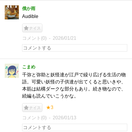
俄か雨
Audible
ナイス
コメント(0)
2026/01/21
こまめ
千弥と弥助と妖怪達が江戸で繰り広げる生活の物
語。可愛い妖怪の子供達が出てくると思いきや、
本筋は結構ダークな部分もあり。続き物なので、
続編も読んでいこうかな。
★3
ナイス
コメント(0)
2026/01/13