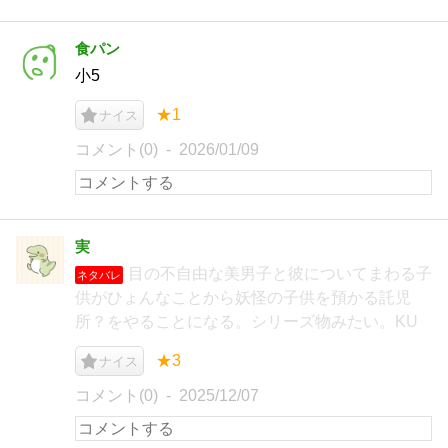
食パン
小5
★1
ナイス
コメント(0)
2026/01/09
実
目の不自由な美男子と彼についてまわる子
ネタバレ
供がひょんなことから妖怪の子供を預かる託児
所？をやることになる。シリーズ物みたい。KU
★3
ナイス
コメント(0)
2025/12/07