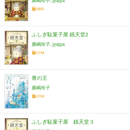
廣嶋玲子
jyajya
3662
ふしぎ駄菓子屋 銭天堂2
廣嶋玲子
jyajya
1744
青の王
廣嶋玲子
1704
ふしぎ駄菓子屋 銭天堂３