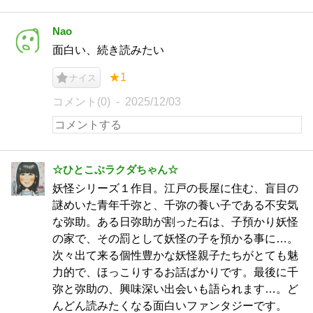
Nao
面白い、続き読みたい
★1
ナイス
コメント(0)
2025/12/03
☆ひとこぶラクダちゃん☆
妖怪シリーズ１作目。江戸の長屋に住む、盲目の
謎めいた青年千弥と、千弥の養い子である不安気
な弥助。ある日弥助が割った石は、子預かり妖怪
の家で、その罰として妖怪の子を預かる事に…。
次々出て来る個性豊かな妖怪親子たちがとても魅
力的で、ほっこりするお話ばかりです。最後に千
弥と弥助の、興味深い出会いも語られます…。ど
んどん読みたくなる面白いファンタジーです。