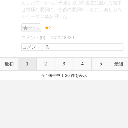
とした前半から、千弥と弥助の過去に触れる後半
は物騒な展開に。今後の展開やいかに。楽しみな
シリーズの幕が開いた。
★21
ナイス
コメント(0)
2025/06/20
最初
1
2
3
4
5
最後
全446件中 1-20 件を表示