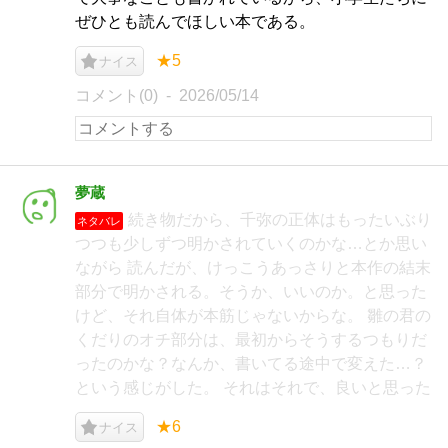
ぜひとも読んでほしい本である。
★5
ナイス
コメント(0)
2026/05/14
夢蔵
続き物だから、千弥の正体はもったいぶり
ネタバレ
つつも少しずつ明かされていくのかな…とか思い
ながら 読んだが、けっこうあっさりと本作の結末
部分で明かされる。そうか、いいのか。と思った
けど、それ自体が本筋じゃないからな。 雛の君の
くだりのオチ部分は、最初からそうするつもりだ
ったのかな？なんか、書いてる途中で変えた…？
という感じがした。 それはそれで、良いと思った
★6
ナイス