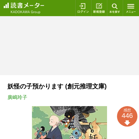
ログイン
新規登録
本を探
妖怪の子預かります (創元推理文庫)
廣嶋玲子
感想
446