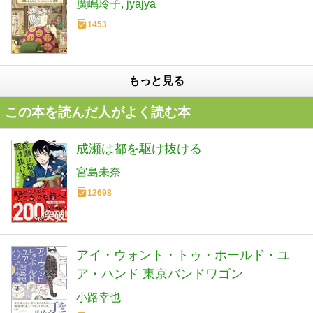
廣嶋玲子
jyajya
1453
もっと見る
この本を読んだ人がよく読む本
成瀬は都を駆け抜ける
宮島未奈
12698
アイ・ウォント・トゥ・ホールド・ユ
ア・ハンド 東京バンドワゴン
小路幸也