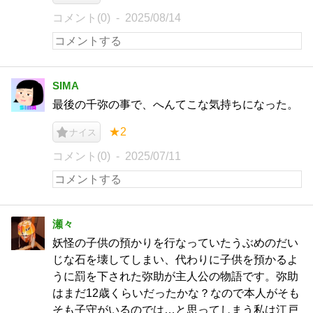
コメント(0)
2025/08/14
SIMA
最後の千弥の事で、へんてこな気持ちになった。
★2
ナイス
コメント(0)
2025/07/11
瀬々
妖怪の子供の預かりを行なっていたうぶめのだい
じな石を壊してしまい、代わりに子供を預かるよ
うに罰を下された弥助が主人公の物語です。弥助
はまだ12歳くらいだったかな？なので本人がそも
そも子守がいるのでは…と思ってしまう私は江戸