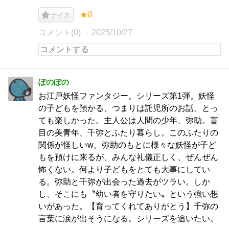
★8
ナイス
コメント(0)
2025/10/27
ぽのぽの
お江戸妖怪ファンタジー。シリーズ第1弾。妖怪
の子どもを預かる、つまりは託児所のお話。とっ
ても楽しかった。主人公は人間の少年、弥助。盲
目の美青年、千弥とふたり暮らし。このふたりの
関係が怪しいw。弥助のもとに様々な妖怪が子ど
もを預けに来るが、みんな礼儀正しく、ぜんぜん
怖くない。何より子どもをとても大事にしてい
る。弥助と千弥が出会った過去がツラい。しか
し、そこにも〝幼い者を守りたい〟という強い想
いがあった。【育ってくれてありがとう】千弥の
言葉に涙が出そうになる。シリーズを追いたい。