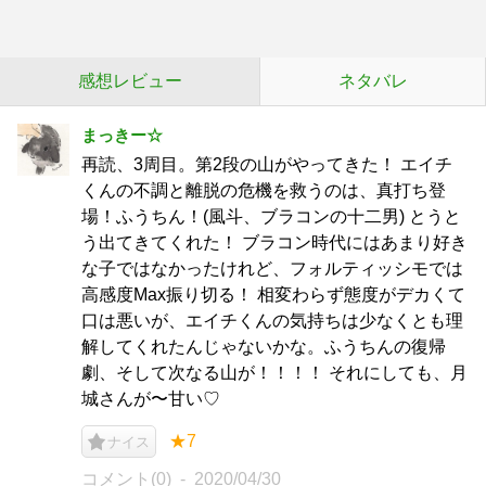
感想レビュー
ネタバレ
まっきー☆
再読、3周目。第2段の山がやってきた！ エイチ
くんの不調と離脱の危機を救うのは、真打ち登
場！ふうちん！(風斗、ブラコンの十二男) とうと
う出てきてくれた！ ブラコン時代にはあまり好き
な子ではなかったけれど、フォルティッシモでは
高感度Max振り切る！ 相変わらず態度がデカくて
口は悪いが、エイチくんの気持ちは少なくとも理
解してくれたんじゃないかな。ふうちんの復帰
劇、そして次なる山が！！！！ それにしても、月
城さんが〜甘い♡
★7
ナイス
コメント(0)
2020/04/30