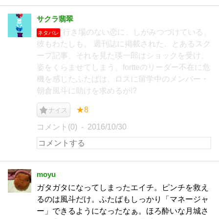
サクラ翡翠
行き場のない恋に、しがみつづけている。
ネタバレ
彼もわたしも。 週刊誌に掲載された、とあるスク
ープ記事、それを見た瑛一郎はショックを受け、
姿をくらませてしまう。fortteのリーダー不在に危
機を感じたふたばは、ロスに留学中のメンバー・
朝倉風斗に助けを求めるが!?
★8
ナイス
コメント(0)
2016/10/30
moyu
ガタガタになってしまったエイチ。ピンチを救え
るのは風斗だけ。ふたばもしっかり「マネージャ
ー」できるようになったなぁ。ほろ酔いな月城さ