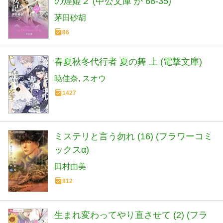
の煌姫２ (中公文庫 か 68-35)
茅田砂胡
86
春夏秋冬代行者 夏の舞 上 (電撃文庫)
暁佳奈
スオウ
1427
ミステリと言う勿れ (16) (フラワーコミ
ックスα)
田村由美
812
生まれ変わってやり直させて (2) (フラ