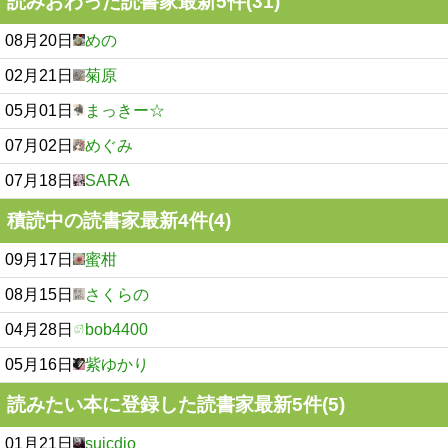
読みおわった読書家最新5件(31)
08月20日
めの
02月21日
菊原
05月01日
まっきー☆
07月02日
めぐみ
07月18日
SARA
積読中の読書家最新4件(4)
09月17日
蜜柑
08月15日
さくらの
04月28日
bob4400
05月16日
紫ゆかり
読みたい本に登録した読書家最新5件(5)
01月21日
suicdio