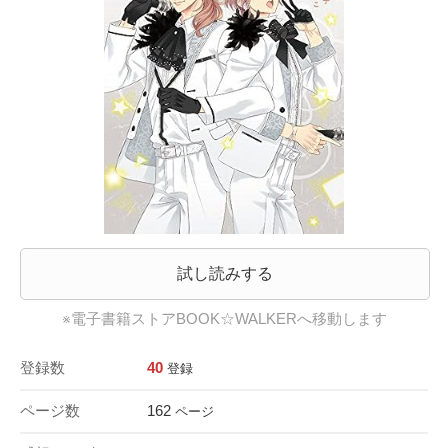
試し読みする
※電子書籍ストアBOOK☆WALKERへ移動します
登録数
40
登録
ページ数
162
ページ