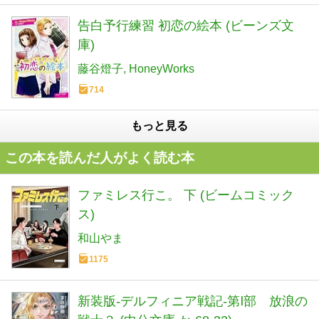
告白予行練習 初恋の絵本 (ビーンズ文
庫)
藤谷燈子
HoneyWorks
714
もっと見る
この本を読んだ人がよく読む本
ファミレス行こ。 下 (ビームコミック
ス)
和山やま
1175
新装版-デルフィニア戦記-第Ⅰ部 放浪の