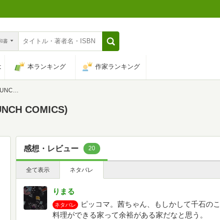
n和書
は
本ランキング
作家ランキング
ICS)
H COMICS)
感想・レビュー
20
全て表示
ネタバレ
りまる
ピッコマ。茜ちゃん、もしかして千石の
ネタバレ
料理ができる家って余裕がある家だなと思う。