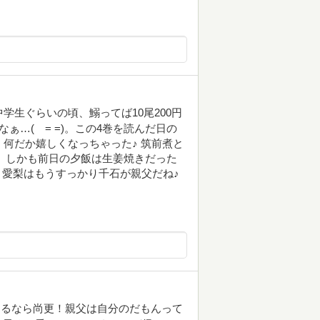
学生ぐらいの頃、鰯ってば10尾200円
ぁ…( = =)。この4巻を読んだ日の
、何だか嬉しくなっちゃった♪ 筑前煮と
 しかも前日の夕飯は生姜焼きだった
 愛梨はもうすっかり千石が親父だね♪
するなら尚更！親父は自分のだもんって