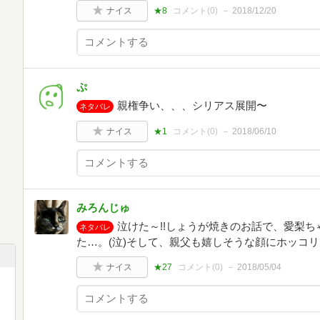
ナイス
★8
コメント(
0
)
2018/12/20
ぷ
親権争い、、、シリアス展開〜
ネタバレ
ナイス
★1
コメント(
0
)
2018/06/10
みろんじゅ
泣けた～!!しょうが焼きのお話で、愛梨
ネタバレ
た…。(泣)そして、親父も嬉しそうな顔にホッコ
ナイス
★27
コメント(
0
)
2018/05/04