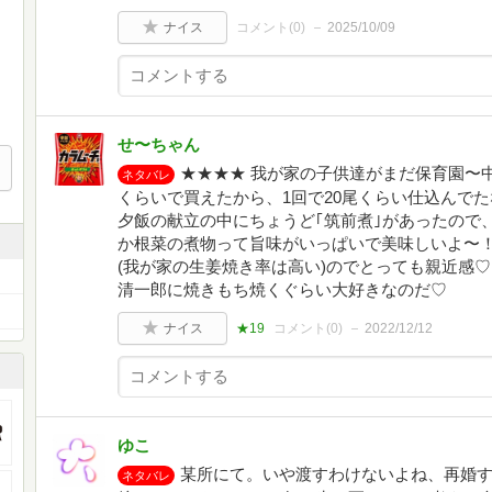
ナイス
コメント(
0
)
2025/10/09
せ〜ちゃん
★★★★ 我が家の子供達がまだ保育園〜中
ネタバレ
くらいで買えたから、1回で20尾くらい仕込んでたな
夕飯の献立の中にちょうど｢筑前煮｣があったので
か根菜の煮物って旨味がいっぱいで美味しいよ〜！
(我が家の生姜焼き率は高い)のでとっても親近感♡
清一郎に焼きもち焼くぐらい大好きなのだ♡
ナイス
★19
コメント(
0
)
2022/12/12
ゆこ
某所にて。いや渡すわけないよね、再婚
ネタバレ