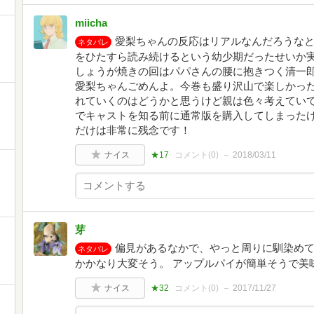
miicha
愛梨ちゃんの反応はリアルなんだろうな
ネタバレ
をひたすら読み続けるという幼少期だったせいか
しょうが焼きの回はパパさんの腰に抱きつく清一
愛梨ちゃんごめんよ。今巻も盛り沢山で楽しかっ
れていくのはどうかと思うけど親は色々考えてい
でキャストを知る前に通常版を購入してしまった
だけは非常に残念です！
ナイス
★17
コメント(
0
)
2018/03/11
芽
偏見があるなかで、やっと周りに馴染めて
ネタバレ
かかなり大変そう。 アップルパイが簡単そうで美
ナイス
★32
コメント(
0
)
2017/11/27