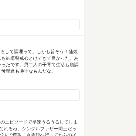
おろして調理って。しかも旨そう！蒲焼
んも結構警戒心とけてきて良かった。あ
かったです。男二人の子育て生活も順調
。母親達も勝手なもんだな。
んのエピソードで早速うるうるしてしま
良くなれるね。シングルファザー同士だっ
2人で尊敬！水族館へ行ってからのイ