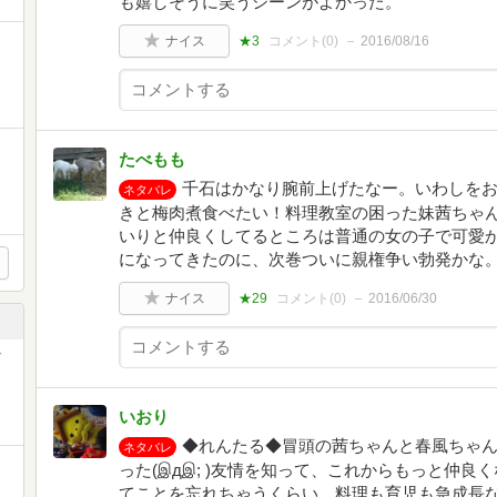
も嬉しそうに笑うシーンがよかった。
ナイス
★3
コメント(
0
)
2016/08/16
たべもも
千石はかなり腕前上げたなー。いわしを
ネタバレ
きと梅肉煮食べたい！料理教室の困った妹茜ちゃ
いりと仲良くしてるところは普通の女の子で可愛
になってきたのに、次巻ついに親権争い勃発かな
ナイス
★29
コメント(
0
)
2016/06/30
いおり
◆れんたる◆冒頭の茜ちゃんと春風ちゃ
ネタバレ
き
った(இдஇ; )友情を知って、これからもっと仲
てことを忘れちゃうくらい、料理も育児も急成長な