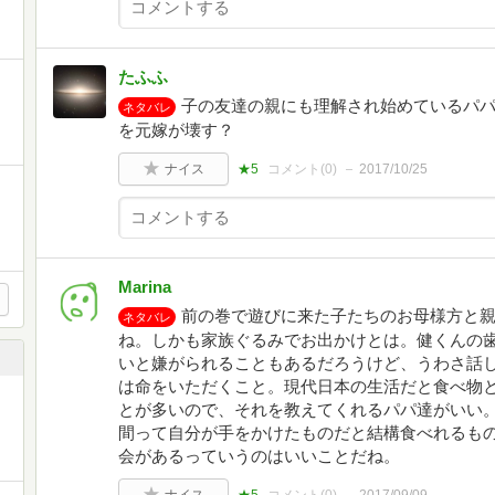
たふふ
子の友達の親にも理解され始めているパ
ネタバレ
を元嫁が壊す？
ナイス
★5
コメント(
0
)
2017/10/25
Marina
前の巻で遊びに来た子たちのお母様方と
ネタバレ
ね。しかも家族ぐるみでお出かけとは。健くんの
いと嫌がられることもあるだろうけど、うわさ話
は命をいただくこと。現代日本の生活だと食べ物
とが多いので、それを教えてくれるパパ達がいい
間って自分が手をかけたものだと結構食べれるも
会があるっていうのはいいことだね。