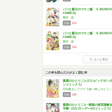
パパと親父のウチご飯 ５ (BUNCH
COMICS)
豊田 悠
登録
619
パパと親父のウチご飯 ６ (BUNCH
COMICS)
豊田 悠
登録
534
もっと見る
この本を読んだ人がよく読む本
薬屋のひとりごと(17) (ビッグガンガ
ンコミックス)
日向夏,ねこクラゲ,七緒一綺,しのとうこ
登録
296
薬屋のひとりごと~猫猫の後宮謎解
手帳~ (22) (サンデーGXコミックス)