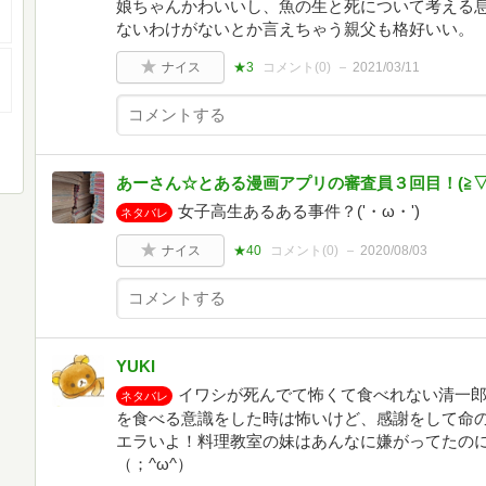
娘ちゃんかわいいし、魚の生と死について考える
ないわけがないとか言えちゃう親父も格好いい。
ナイス
★3
コメント(
0
)
2021/03/11
あーさん☆とある漫画アプリの審査員３回目！(⁠≧⁠▽⁠≦
女子高生あるある事件？('・ω・')
ネタバレ
ナイス
★40
コメント(
0
)
2020/08/03
YUKI
イワシが死んでて怖くて食べれない清一
ネタバレ
を食べる意識をした時は怖いけど、感謝をして命
エラいよ！料理教室の妹はあんなに嫌がってたの
（；^ω^）