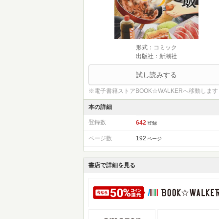
形式：コミック
出版社：新潮社
試し読みする
※電子書籍ストアBOOK☆WALKERへ移動します
本の詳細
登録数
642
登録
ページ数
192
ページ
書店で詳細を見る