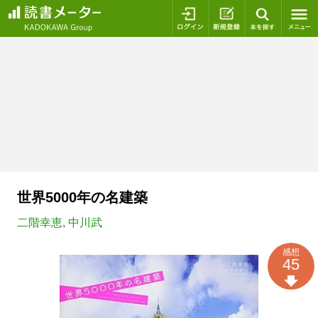
ログイン
新規登録
本を探
世界5000年の名建築
二階幸恵
,
中川武
感想
45