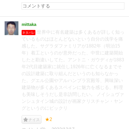
mittaka
世界中に有名建築は多くあるが詳しく知っ
ネタバレ
ているものはほとんどないという自分の浅学を痛
感した。サグラダファミリアが1882年（明治15
年）着工というのが意外だった、中世に建築開始
したと勘違いしてた。アントニ・ガウディが1883
年2代目建築家に就任し1926年に亡くなるまでそ
の設計建築に取り組んだというのも知らなかっ
た。グエル公園やアルハンブラ宮殿等、興味深い
建築物が多くあるスペインに魅力を感じる、料理
も美味しそうだし是非訪問したい。 ノイシュヴァ
ンシュタイン城の設計が画家クリスチャン・ヤン
グというのにビックリ
★2
ナイス