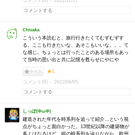
コメント(0)
2022/12/17
Chisaka
こういう本読むと、旅行行きたくてむずむずす
る。ここも行きたいな、あそこもいいな。。。て
な感じ。ちょっとは行ったことのある場所もあっ
て当時の思い出と共に記憶を甦らせにやにや
★1
ナイス
コメント(0)
2022/06/05
しっぽ(ФωФ)
建造された年代を時系列を追って紹介…という視
点がちょっと面白かった。13世紀以降の建築物が
多くはなるけど、縦の時系列を辿りながら、欧州