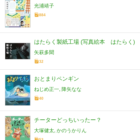
光浦靖子
884
はたらく製紙工場 (写真絵本 はたらく)
矢萩多聞
32
おとまりペンギン
ねじめ正一
降矢なな
40
チーターどっちいったー？
大塚健太
かのうかりん
53