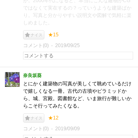
が。2000年代になると、本当にこんな建物がCG
ではなくて実在するの？っていうような建築ばか
り。写真と分かりやすい説明文や図解で気軽に楽
しめました。
★15
ナイス
コメント(0)
2019/09/25
奈良坂葵
とにかく建築物の写真が美しくて眺めているだけ
で嬉しくなる一冊。古代の古墳やピラミッドか
ら、城、宮殿。図書館など、いま旅行が難しいか
らこそ行ってみたくなる。
★12
ナイス
コメント(0)
2019/09/09