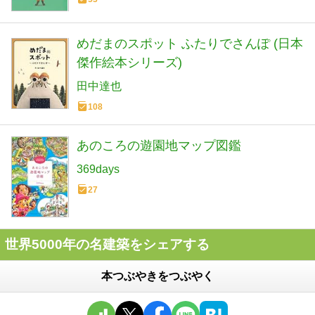
めだまのスポット ふたりでさんぽ (日本
傑作絵本シリーズ)
田中達也
108
あのころの遊園地マップ図鑑
369days
27
世界5000年の名建築をシェアする
本つぶやきをつぶやく