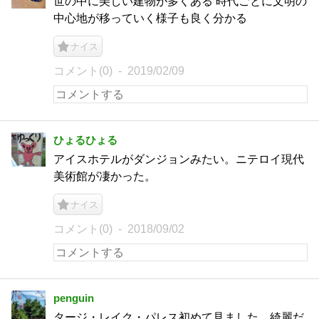
世の中に美しい建物が多くある 時代ごとに文明の
中心地が移っていく様子も良く分かる
ナイス
コメント(0)
2019/02/09
ひょるひょる
アイスホテルがダンジョンみたい。ニテロイ現代
美術館が凄かった。
ナイス
コメント(0)
2018/09/02
penguin
タージ・レイク・パレス初めて見ました。綺麗だ