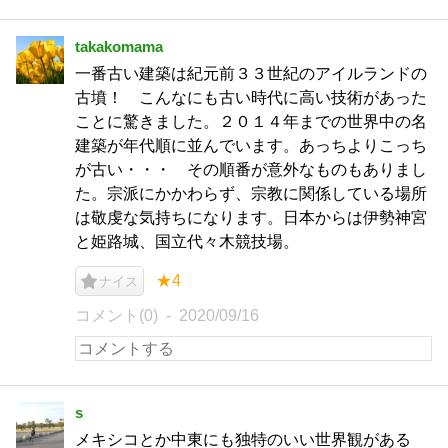
takakomama
一番古い建築は紀元前３３世紀のアイルランドの
古墳！ こんなにも古い時代に高い技術があった
ことに驚きました。２０１４年までの世界中の名
建築が年代順に並んでいます。あっちよりこっち
が古い・・・ その順番が意外なものもありまし
た。宗派にかかわらず、宗教に関係している場所
は敬虔な気持ちになります。日本からは伊勢神宮
と姫路城、国立代々木競技場。
★4
ナイス
コメント(0)
2020/09/16
s
メキシコとか中東にも独特のいい世界観がある