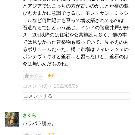
とアジアではこっちの方が古いのか…とか横の並
びも大まかに意識できるし。モン・サン・ミッシ
ェルなど何世紀にも亘って増改築されてるのは、
石造ならではという感じ。インドの階段井戸が好
き。20c以降のは住宅や公共施設も多く、他の本
では見なかった建築物も載っていて、見応えのあ
るボリュームだった。橋上市場はフィレンツェの
ポンテヴェキオと釜石…と習ったけど、釜石のは
今は無いんだものね。
★81
ナイス
コメント(0)
2022/06/05
さくら
パラパラ読み。