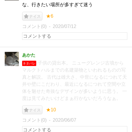
な、行きたい場所が多すぎて迷う
★6
ナイス
コメント(0)
2020/07/12
あかた
子供の貸出本。 ニューグレンジ古墳から
ネタバレ
マルクトハルまでの名建築物といわれるものの写
真と解説。 古代は雄大さ、中世になるにつれて天
井や壁にこだわり、最近になるにつれて空間や立
体を魅せた奇抜なデザインが多いように思う。 一
度は見てみたいけどまぁ行かないだろうなぁ。
★10
ナイス
コメント(0)
2020/06/07