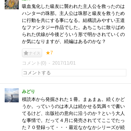
吸血鬼化した級友に襲われた主人公を救ったのは
ハンターの珠那。主人公は珠那と級友を救うため
に行動を共にする事になる。結構読みやすい王道
なファンタジー作品でした。あちこちに散りばめ
られた伏線が今後どういう形で明かされていくの
か気になりますが、続編はあるのかな？
★7
ナイス
コメント(0)
2017/11/01
みどり
積読本から発掘された１冊。まぁまぁ。続くかど
うか。っていうのは本人は続かせる気満々で書い
てるけど、出版社の意向に沿うのか？という大人
な事情で。だって４月に発売されててここでたっ
た７０登録って・・・最近なかなかシリーズが続