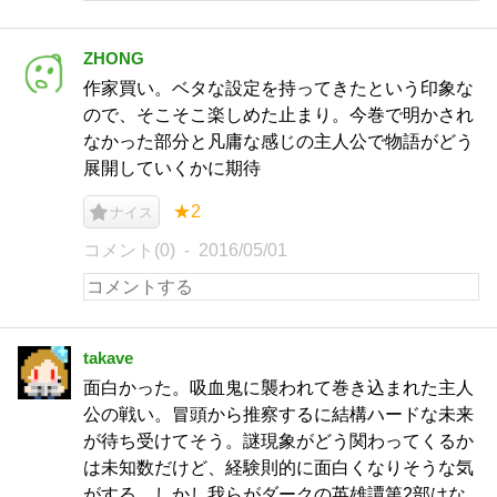
ZHONG
作家買い。ベタな設定を持ってきたという印象な
ので、そこそこ楽しめた止まり。今巻で明かされ
なかった部分と凡庸な感じの主人公で物語がどう
展開していくかに期待
★2
ナイス
コメント(0)
2016/05/01
takave
面白かった。吸血鬼に襲われて巻き込まれた主人
公の戦い。冒頭から推察するに結構ハードな未来
が待ち受けてそう。謎現象がどう関わってくるか
は未知数だけど、経験則的に面白くなりそうな気
がする。しかし我らがダークの英雄譚第2部はな