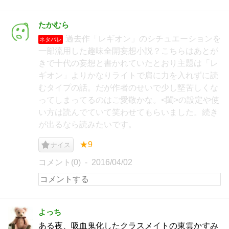
たかむら
過去作「レギオン」のシチュエーションを
ネタバレ
一部流用した趣味全開妄想小説？こちらはあとが
きで十代の妄想と書かれていたとおり主題は「レ
ギオン」よりかなりライトで肩に力を入れずに読
むタイプの話。だが作者のせいで少し堅苦しくな
ってしまってるのはご愛敬かな。<閨>の設定や使
い方は読んでていて笑わせてもらいました。続き
が出るなら読みたいです。
★9
ナイス
コメント(0)
2016/04/02
よっち
ある夜、吸血鬼化したクラスメイトの東雲かすみ