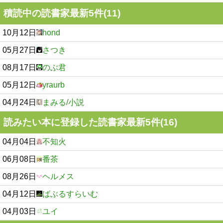
積読中の読書家最新5件(11)
10月12日
hond
05月27日
さつき
08月17日
のぶ君
05月12日
yraurb
04月24日
まみる/小説
読みたい本に登録した読書家最新5件(16)
04月04日
不知火
06月08日
番茶
08月26日
ヘルメス
04月12日
ばぶるすらいむ
04月03日
ユイ