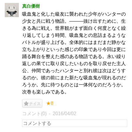
真白優樹
吸血鬼と化した級友に襲われた少年がハンターの
少女と共に戦う物語。―――抜け出すために、生
きる為に戦え。世界観がまず面白く何度となく繰
り返してしまう時間、吸血鬼との息詰まるような
バトルが盛り上げる。全体的にはまだまだ静かな
立ち上がりといった感じの印象であり今回は更に
踊る舞台を整えた感のある物語である。永い繰り
返しの果てに取り戻したいものを取り戻せた主人
公、仲間であったハンターと別れ彼は次はどうす
るのか。彼の前にまた新たな吸血鬼が現れるのだ
ろうか。先に待つものとは一体何なのだろうか。
次巻も楽しみである。
★8
ナイス
コメント(0)
2016/04/02