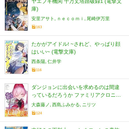
ヤエブキ機関 千万丈塔踏破録1 (電撃文
庫)
安里アサト
ｎｅｃｏｍｉ
尾崎伊万里
163
たかがアイドル! ~されど、やっぱり顔
はいい~ (電撃文庫)
西条陽
仁井学
116
ダンジョンに出会いを求めるのは間違
っているだろうか ファミリアクロニク
ル episodeヘイズ (GA文庫)
大森藤ノ
西島ふみかる
ニリツ
124