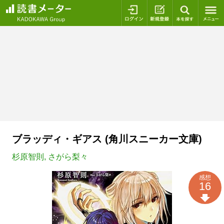
ログイン
新規登録
本を探
ブラッディ・ギアス (角川スニーカー文庫)
杉原智則
,
さがら梨々
感想
16