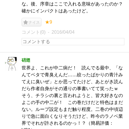
な。後、序章はここで入れる意味があったのか？
確かにインパクトはあったけど。
★9
ナイス
コメント(0)
2016/04/04
硝翅
世界よ、これが中二病だ！ 読んでる最中、「な
んてベタで青臭えんだ……絞ったばかりの青汁み
てえに臭いぜ」とか思ってたけど、あとがき読ん
だら作者自身がその通りの事書いてて笑ったｗ
そう、チラシの裏と言われようと、皆大好きなの
よこの手の中二が！ この巻だけだと特色はまだ
ない。ループ設定もまだ触り程度。二巻の中頃辺
りで急に面白くなりそうだけど、昨今のラノベ業
界でそれが許されるのかっ！？（簡易評価：