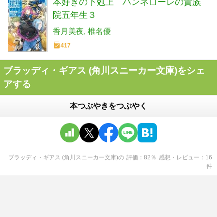
本好きの下剋上 ハンネローレの貴族
院五年生３
香月美夜
椎名優
417
ブラッディ・ギアス (角川スニーカー文庫)をシェ
アする
本つぶやきをつぶやく
ブラッディ・ギアス (角川スニーカー文庫)
の
評価
82
％
感想・レビュー
16
件