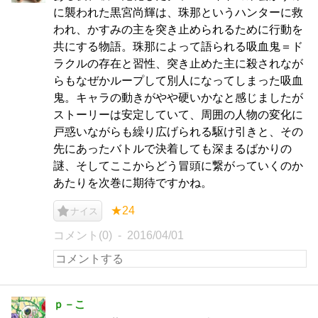
に襲われた黒宮尚輝は、珠那というハンターに救
われ、かすみの主を突き止められるために行動を
共にする物語。珠那によって語られる吸血鬼＝ド
ラクルの存在と習性、突き止めた主に殺されなが
らもなぜかループして別人になってしまった吸血
鬼。キャラの動きがやや硬いかなと感じましたが
ストーリーは安定していて、周囲の人物の変化に
戸惑いながらも繰り広げられる駆け引きと、その
先にあったバトルで決着しても深まるばかりの
謎、そしてここからどう冒頭に繋がっていくのか
あたりを次巻に期待ですかね。
★24
ナイス
コメント(0)
2016/04/01
ｐ－こ