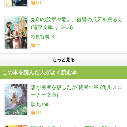
581
烙印の紋章IV竜よ、復讐の爪牙を振るえ
(電撃文庫 す 3-18)
杉原智則
3
559
もっと見る
この本を読んだ人がよく読む本
誰が勇者を殺したか 賢者の章 (角川スニ
ーカー文庫)
駄犬
toi8
412