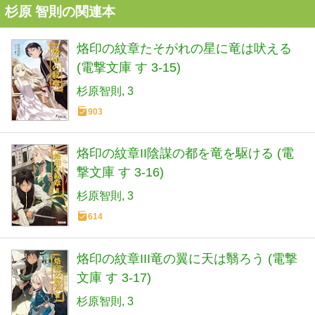
杉原 智則の関連本
烙印の紋章たそがれの星に竜は吠える
(電撃文庫 す 3-15)
杉原智則
3
903
烙印の紋章II陰謀の都を竜を駆ける (電
撃文庫 す 3-16)
杉原智則
3
614
烙印の紋章III竜の翼に天は翳ろう (電撃
文庫 す 3-17)
杉原智則
3