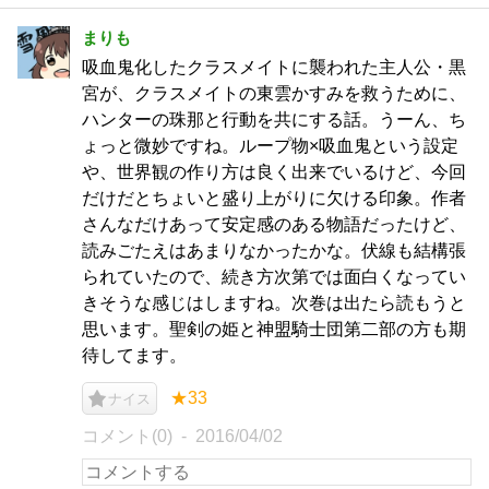
まりも
吸血鬼化したクラスメイトに襲われた主人公・黒
宮が、クラスメイトの東雲かすみを救うために、
ハンターの珠那と行動を共にする話。うーん、ち
ょっと微妙ですね。ループ物×吸血鬼という設定
や、世界観の作り方は良く出来でいるけど、今回
だけだとちょいと盛り上がりに欠ける印象。作者
さんなだけあって安定感のある物語だったけど、
読みごたえはあまりなかったかな。伏線も結構張
られていたので、続き方次第では面白くなってい
きそうな感じはしますね。次巻は出たら読もうと
思います。聖剣の姫と神盟騎士団第二部の方も期
待してます。
★33
ナイス
コメント(0)
2016/04/02