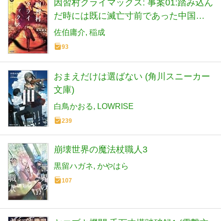
因習村クライマックス: 事案01:踏み込ん
だ時には既に滅亡寸前であった中国地
方某村 (ガガガ文庫 ガさ 14-4)
佐伯庸介
稲成
93
おまえだけは選ばない (角川スニーカー
文庫)
白鳥かおる
LOWRISE
239
崩壊世界の魔法杖職人3
黒留ハガネ
かやはら
107