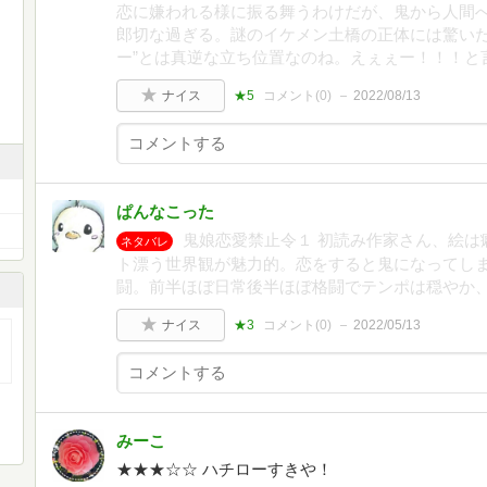
恋に嫌われる様に振る舞うわけだが、鬼から人間
郎切な過ぎる。謎のイケメン土橋の正体には驚いた
ー”とは真逆な立ち位置なのね。えぇぇー！！！と
ナイス
★5
コメント(
0
)
2022/08/13
ぱんなこった
鬼娘恋愛禁止令１ 初読み作家さん、絵は
ネタバレ
ト漂う世界観が魅力的。恋をすると鬼になってし
闘。前半ほぼ日常後半ほぼ格闘でテンポは穏やか
ナイス
★3
コメント(
0
)
2022/05/13
みーこ
★★★☆☆ ハチローすきや！