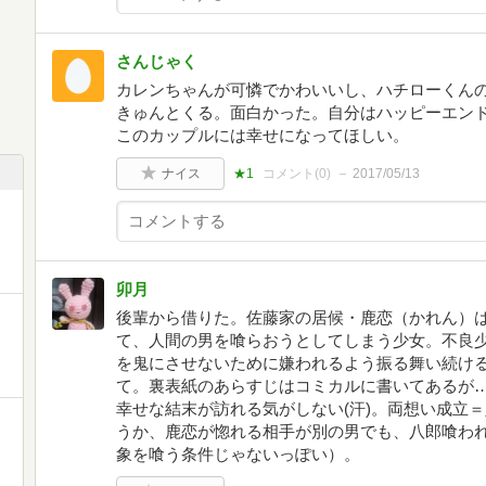
さんじゃく
カレンちゃんが可憐でかわいいし、ハチローくん
きゅんとくる。面白かった。自分はハッピーエン
このカップルには幸せになってほしい。
ナイス
★1
コメント(
0
)
2017/05/13
卯月
後輩から借りた。佐藤家の居候・鹿恋（かれん）
て、人間の男を喰らおうとしてしまう少女。不良
を鬼にさせないために嫌われるよう振る舞い続け
て。裏表紙のあらすじはコミカルに書いてあるが
幸せな結末が訪れる気がしない(汗)。両想い成立
うか、鹿恋が惚れる相手が別の男でも、八郎喰わ
象を喰う条件じゃないっぽい）。