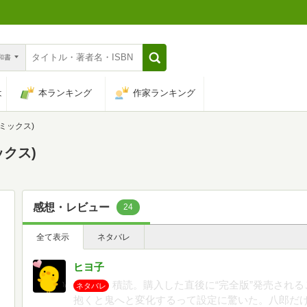
n和書
は
本ランキング
作家ランキング
ミックス)
ックス)
感想・レビュー
24
全て表示
ネタバレ
ヒヨ子
積読。購入した直後に“完全版”発売される
ネタバレ
抱くと鬼へと変化するって設定に驚いた。八郎だ