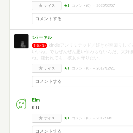
ナイス
★1
コメント(
0
)
2020/02/07
シﾌーァル
kindleアンリミテッド／好きが空回り
ネタバレ
いいね。でもぜんぜん思い伝わらないんだ、大好
ね。嫌われても、彼女を守りたい。
ナイス
★1
コメント(
0
)
2017/12/21
Elm
K.U.
ナイス
★1
コメント(
0
)
2017/09/11