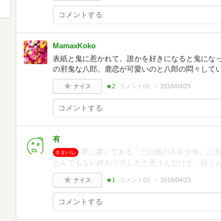
MamaxKoko
表紙と鬼に惹かれて。誰かを好きになると鬼にな
の邪鬼な八郎。鹿恋が可愛いのと八郎の悶々して
ナイス
★2
コメント(
0
)
2016/04/25
有
帯に書いてある「三白眼の不良少年」に
ネタバレ
とんでもない終わり方したと思うんだけど、続く
ナイス
★1
コメント(
0
)
2016/04/23