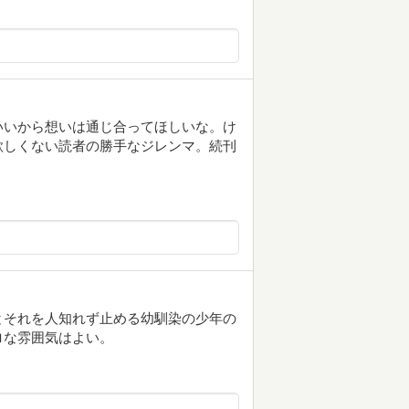
いいから想いは通じ合ってほしいな。け
欲しくない読者の勝手なジレンマ。続刊
とそれを人知れず止める幼馴染の少年の
ロな雰囲気はよい。