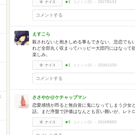
ナイス
★1
コメント(
0
)
2017/01/12
えすこら
殺されないと抱きしめる事もできない、悲恋でも
れど全部丸く収まってハッピー大団円にはなって
楽しみ。
ナイス
★1
コメント(
0
)
2016/12/10
ミ
ささやか@ケチャップマン
恋愛感情が昂ると無自覚に鬼になってしまう少女
話。まだ序盤で評価はなんとも言い難いが、レト
ナイス
★5
コメント(
0
)
2016/09/03