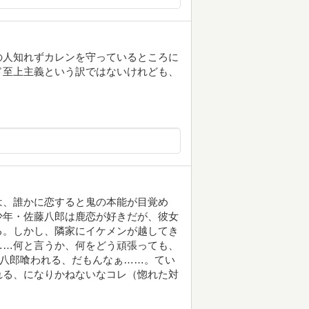
の人知れずカレンを守っているところに
ド至上主義という訳ではないけれども、
は、誰かに恋すると鬼の本能が目覚め
少年・佐藤八郎は鹿恋が好きだが、彼女
る。しかし、隣家にイケメンが越してき
……何と言うか、何をどう頑張っても、
＝八郎喰われる、だもんなぁ……。てい
れる、になりかねないなコレ（惚れた対