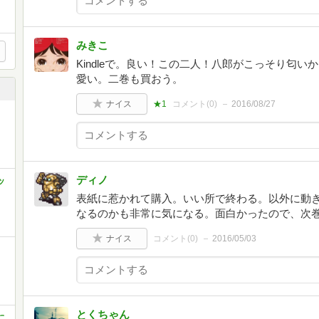
みきこ
Kindleで。良い！この二人！八郎がこっそり匂
愛い。二巻も買おう。
ナイス
★1
コメント(
0
)
2016/08/27
ディノ
ッ
表紙に惹かれて購入。いい所で終わる。以外に動
なるのかも非常に気になる。面白かったので、次
ナイス
コメント(
0
)
2016/05/03
とくちゃん
に