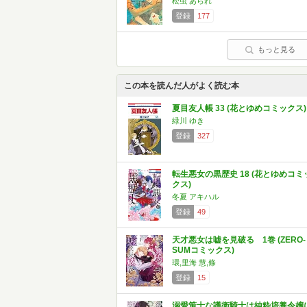
松虫 あられ
登録
177
もっと見る
この本を読んだ人がよく読む本
夏目友人帳 33 (花とゆめコミックス)
緑川 ゆき
登録
327
転生悪女の黒歴史 18 (花とゆめコミ
クス)
冬夏 アキハル
登録
49
天才悪女は嘘を見破る 1巻 (ZERO-
SUMコミックス)
環,里海 慧,條
登録
15
溺愛策士な護衛騎士は純粋培養令嬢