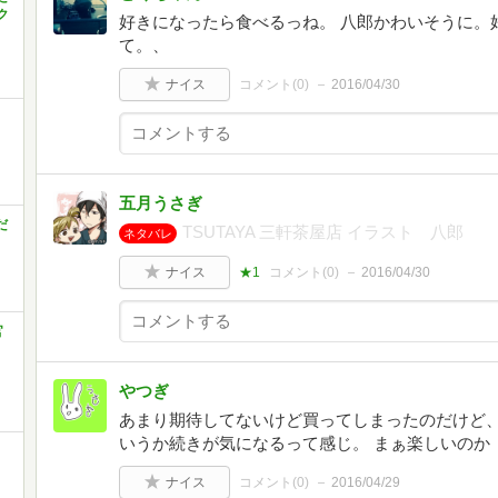
ク
好きになったら食べるっね。 八郎かわいそうに。
て。、
ナイス
コメント(
0
)
2016/04/30
五月うさぎ
だ
TSUTAYA 三軒茶屋店 イラスト 八郎
ネタバレ
ナイス
★1
コメント(
0
)
2016/04/30
官
やつぎ
あまり期待してないけど買ってしまったのだけど、
いうか続きが気になるって感じ。 まぁ楽しいのか
ナイス
コメント(
0
)
2016/04/29