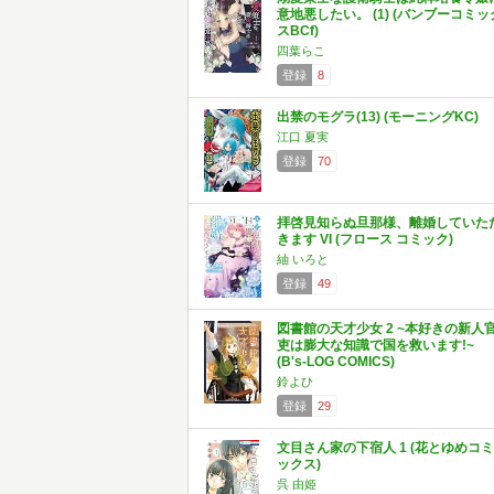
意地悪したい。 (1) (バンブーコミッ
スBCf)
四葉らこ
登録
8
出禁のモグラ(13) (モーニングKC)
江口 夏実
登録
70
拝啓見知らぬ旦那様、離婚していた
きます VI (フロース コミック)
紬 いろと
登録
49
図書館の天才少女 2 ~本好きの新人
吏は膨大な知識で国を救います!~
(B's-LOG COMICS)
鈴よひ
登録
29
文目さん家の下宿人 1 (花とゆめコミ
ックス)
呉 由姫