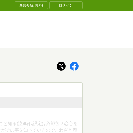
新規登録(無料)
ログイン
こと知る(泣)時代設定は終戦後？恋心を
けがその事を知っているので、わざと鹿