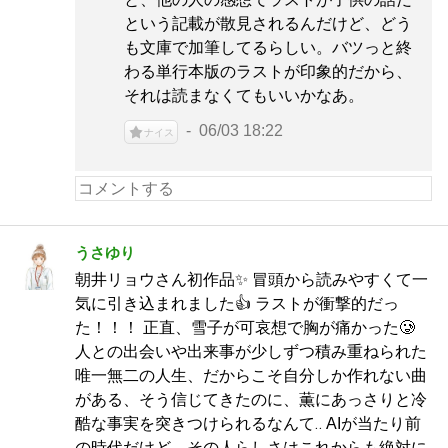
という記載が散見されるんだけど、どう
も文庫で加筆してるらしい。バツっと終
わる単行本版のラストが印象的だから、
それは読まなくてもいいかなあ。
06/03 18:22
ナイス
うさゆり
朝井リョウさん初作品✨ 冒頭から読みやすくて一
気に引き込まれました👍 ラストが衝撃的だっ
た！！！ 正直、雪子が可哀想で胸が痛かった🥲
人との出会いや出来事が少しずつ積み重ねられた
唯一無二の人生、だからこそ自分しか作れない曲
がある、そう信じてきたのに、薫にあっさりと冷
酷な事実を突きつけられるなんて‥ AIが当たり前
の時代だけど、その人らしさはこれからも絶対に