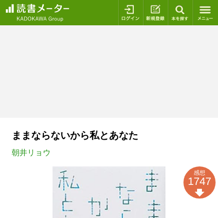
ログイン
新規登録
本を探
ままならないから私とあなた
朝井リョウ
感想
1747