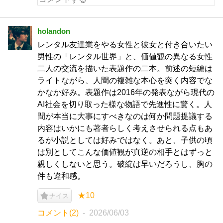
holandon
レンタル友達業をやる女性と彼女と付き合いたい
男性の「レンタル世界」と、価値観の異なる女性
二人の交流を描いた表題作の二本。前述の短編は
ライトながら、人間の複雑な本心を突く内容でな
かなか好み。表題作は2016年の発表ながら現代の
AI社会を切り取った様な物語で先進性に驚く。人
間が本当に大事にすべきなのは何か問題提議する
内容はいかにも著者らしく考えさせられる点もあ
るが小説としては好みではなく。あと、子供の頃
は別としてこんな価値観が真逆の相手とはずっと
親しくしないと思う。破綻は早いだろうし、胸の
件も違和感。
★10
ナイス
コメント(2)
2026/06/03