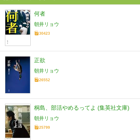
何者
朝井リョウ
30423
正欲
朝井リョウ
26552
桐島、部活やめるってよ (集英社文庫)
朝井リョウ
25799