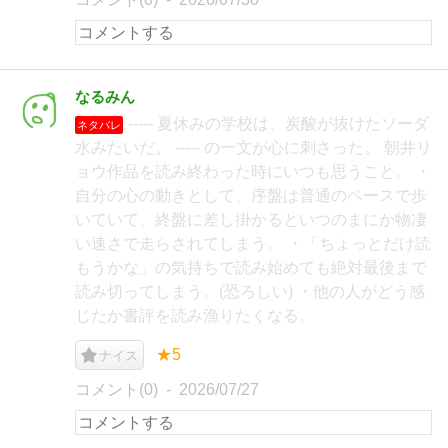
なるみん
----- 夏休みの学校は、炭酸が抜けたソーダ
ネタバレ
水みたいだ。 ----- の一文が心に刺さった。 朝井リ
ョウ作品を読み終わった時にいつも思うこと。 ・
自分の心の動きとして、序盤は普通のペースで歩
いていて、終盤に差し掛かるといつのまにか物凄
い速さで走らされてしまう。 ・「ちょっとだけ読
もうかな」の気持ちで読み始めても絶対最後まで
読み切ってしまう。(恐ろしい) ・他の人がどう感
じたか書評を読み漁りたくなる。
★5
ナイス
コメント(0)
2026/07/27