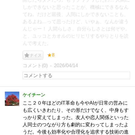
しかできないと思ったことが、機械にできるなん
てね。だけど最後、人間にしかできないことも、
あるよね…って思ったけど、いやぁ、なんか違う
んじゃー！ 人間らしさ、自分らしさとは何ぞや。
と、ユッコとカオルのヒリヒリするやりとりを読
んで考えた。
★8
ナイス
コメント(0)
2026/04/14
ケイチーン
ここ２０年ほどのIT革命も今やAIが日常の営みに
も広くいきわたり、その形だけでなく、中身もす
っかり変えてしまった。友人や恋人関係といった
人同士のつながり方も劇的に変わってしまったよ
うだ。今後も効率化や合理化を追求する技術の進