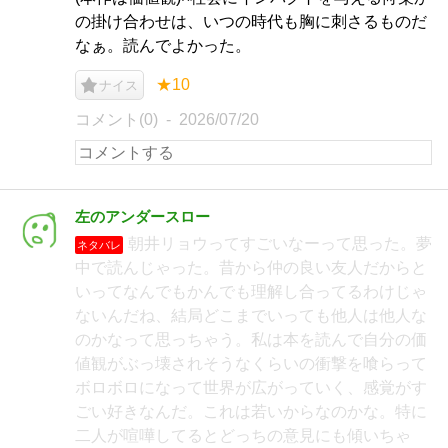
の掛け合わせは、いつの時代も胸に刺さるものだ
なぁ。読んでよかった。
★10
ナイス
コメント(0)
2026/07/20
左のアンダースロー
朝井リョウってすごいなーって思った。夢
ネタバレ
中で読んじゃった。昔から仲の良い友人だからと
いってなんでもかんでも理解し合ってるわけじゃ
ないんだね、結局どこまでいっても他人は他人な
のかなって思っちゃう。私は本を読んで自分の価
値観がぶっ壊されそうなくらいの衝撃を喰らって
ボロボロになって世界が広がっていく、感覚がす
ごい好きなんだ。これは若いからなのかな。特に
二人が喧嘩してるとどっちの意見にも傾いちゃ