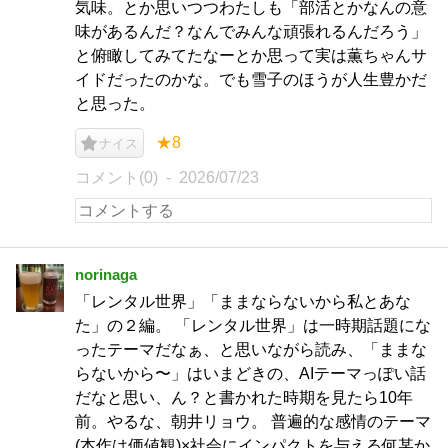
気味。とか思いつつわたしも「部活とかなんの意
味があるんだ？なんでみんな頑張れるんだろう」
と俯瞰してみてたなーとか思って実は薫ちゃんサ
イドだったのかな。でも雪子のほうが人生豊かだ
と思った。
★8
ナイス
コメント(0)
2026/07/23
norinaga
「レンタル世界」「ままならないから私とあな
た」の２編。 「レンタル世界」は一時期話題にな
ったテーマだなぁ、と思いながら読み、「ままな
らないから〜」はいまどきの、AIテーマっぽい話
だなと思い、ん？と書かれた時期を見たら10年
前。やるな、朝井リョウ。 普遍的な感情のテーマ
(本作は価値観)×社会にインパクトを与える何某か