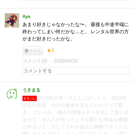
Aya
あまり好きじゃなかったな〜。 最後も中途半端に
終わってしまい何だかな…と。 レンタル世界の方
がまだ好きだったかな。
★3
ナイス
コメント(0)
2026/04/16
うさまる
2016年の本ってことにびっくり。2026年
ネタバレ
現在の音楽 やAIの進歩が見えてたの？って驚
き。 ていうか、個人の情報をデータ化して取り込
ませて、その人が作ったような新たな作品を機械
が作るって…そしてそれを個人に無断でネット公
開したらダメだろ。もうゾワゾワしたわ… 人間に