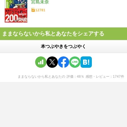
宮島未奈
12781
ままならないから私とあなたをシェアする
本つぶやきをつぶやく
ままならないから私とあなた
の
評価
48
％
感想・レビュー
1747
件