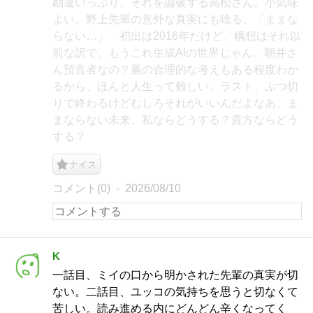
勘違いっぷり、それを論破する高松さん。小気味
よい。野上先輩の意外な真実にも唸る。「ままな
らない…」 初出は2016年だけど、構想はそれ以
前な訳で。もうこれ生成AIの世界じゃん。朝井さ
ん預言者なの？薫の合理的な考えもある程度わか
るから、ほんと人生って難しい。ラスト、ぶつ切
りで終わるけどむしろそれがいいんだよなあ。ま
まならない未来、私ならどうする？貴方ならどう
する？
ナイス
コメント(0)
2026/08/10
K
一話目、ミイの口から明かされた先輩の真実が切
ない。二話目、ユッコの気持ちを思うと切なくて
苦しい。読み進める内にどんどん辛くなってく