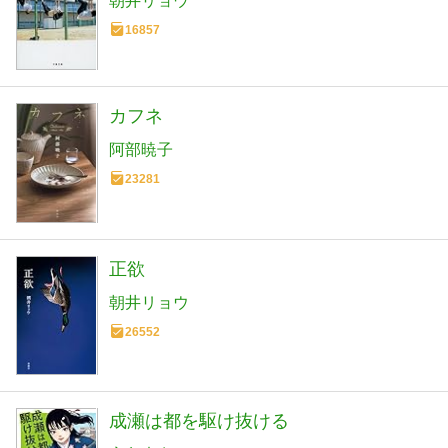
朝井リョウ
16857
カフネ
阿部暁子
23281
正欲
朝井リョウ
26552
成瀬は都を駆け抜ける