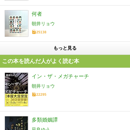
何者
朝井リョウ
25138
もっと見る
この本を読んだ人がよく読む本
イン・ザ・メガチャーチ
朝井リョウ
22295
多類婚姻譚
凪良ゆう