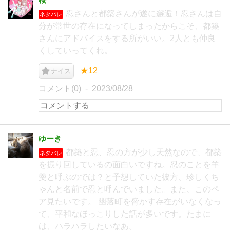
忍さんと都築さんが遂に邂逅！忍さんは自
ネタバレ
分が常世の存在になってしまったからこそ、都築
さんにアドバイスをする所がいい。2人とも仲良
くしていってくれ。
★12
ナイス
コメント(0)
2023/08/28
ゆーき
都築と忍、忍の方が少し天然なので、都築
ネタバレ
を振り回しているの面白いですね。忍のことを羊
羮と呼ぶのでは？と予想していた彼方、珍しくち
ゃんと名前で忍と呼んでいました。また、このペ
ア見たいです。 幽落町を脅かす存在がいなくなっ
て、平和なほっこりした話が多いです。たまに
は、ハラハラしたいなあ。