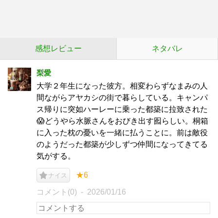
感想レビュー
ネタバレ
梨愛
大学２年生になった彼方。相変わらずなまみの人
間ながらアヤカシの街で暮らしている。キャンパ
ス帰りに突如ハーレーに乗った都築に拉致された
😱どうやら水脈さんをおびき出す囮らしい。桐箱
に入った枕の憂いを一緒に払うことに。前は敵役
のようだった都築が少しずつ仲間になってきてる
気がする。
★6
ナイス
コメント(0)
2026/01/16