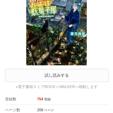
試し読みする
※電子書籍ストアBOOK☆WALKERへ移動します
登録数
754
登録
ページ数
208
ページ