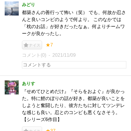
みどり
都築さんの善行って怖い（笑） でも、何故か忍さ
んと良いコンビのようで何より。 このなかでは
「枕のお話」が好きだったなぁ。何よりチームワ
ークが良かったし。
★7
ナイス
コメント(0)
2021/11/09
ありす
『せめてひとめだけ』『そらをおよぐ』が良かっ
た。特に鯉のぼりの話が好き。都築が良いことを
しようと奮闘したり、彼方たちに対してツンデレ
な感じも良い。忍とのコンビも悪くなさそう。
【シリーズ6作目】
★37