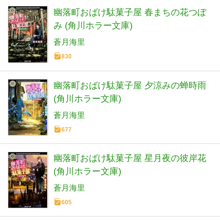
幽落町おばけ駄菓子屋 春まちの花つぼ
み (角川ホラー文庫)
蒼月海里
830
幽落町おばけ駄菓子屋 夕涼みの蝉時雨
(角川ホラー文庫)
蒼月海里
677
幽落町おばけ駄菓子屋 星月夜の彼岸花
(角川ホラー文庫)
蒼月海里
605