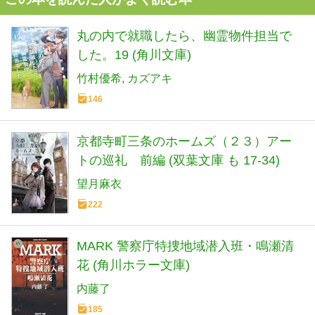
丸の内で就職したら、幽霊物件担当で
した。19 (角川文庫)
竹村優希
カズアキ
146
京都寺町三条のホームズ（２３）アー
トの巡礼 前編 (双葉文庫 も 17-34)
望月麻衣
222
MARK 警察庁特捜地域潜入班・鳴瀬清
花 (角川ホラー文庫)
内藤了
185