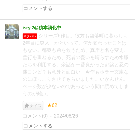
isry 2@積本消化中
シリーズ6作目。彼方も幽落町に暮らしも
ネタバレ
2年目に突入。かといって、何か変わったことは
もない。都築も弟を救うため、真岸と名を変え、
善行を重ねるため、死者の憂いを晴らすため水脈
たちを利用する。余話が一番良かった都築と忍の
迷コンビ？も意外と面白い。今作もホラー文庫な
のにほっこりさせてもらいました。いかんせん、
ページ数が少ないのであっという間に読めてしま
うのが難点。
★62
ナイス
コメント(0)
2024/08/26