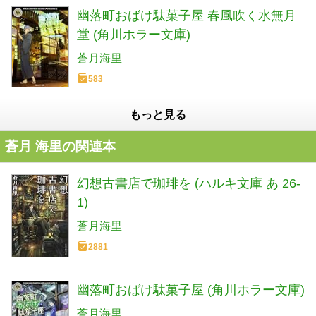
幽落町おばけ駄菓子屋 春風吹く水無月
堂 (角川ホラー文庫)
蒼月海里
583
もっと見る
蒼月 海里の関連本
幻想古書店で珈琲を (ハルキ文庫 あ 26-
1)
蒼月海里
2881
幽落町おばけ駄菓子屋 (角川ホラー文庫)
蒼月海里