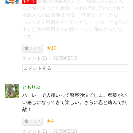
頭脳系の都築さんと、戦闘力系の忍さん。
ネタバレ
二人合わさったら最強じゃね⁉忘れていたけれど
水脈さんの出身地は 千葉（印旛沼）だったな。
（彼方さん猫目さんと同じだな） そのことを思い
出した時の猫目さんの慌てっぷり面白かったな。
（笑）
★10
ナイス
コメント(0)
2025/05/15
ともりぶ
ハーレーで人攫いって警察沙汰でしょ。都築がい
い感じになってきて楽しい。さらに忍と絡んで無
敵！
★4
ナイス
コメント(0)
2025/05/08