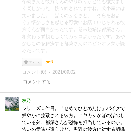
都築さんと彼方くんのやり取りがとても微笑まし
く楽しかった。段々絆されてますね。犬小屋には
笑いました。「ぼくのふるさと」「そらをおよ
ぐ」懐かしさを感じる可愛いお話！いじられる彼
方くんが面白かったです。巻末短編は都築さん。
相変わらず頼もしくてカッコよかったです。あや
かしものを解決する都築さんのスピンオフ集が読
みたいです。
★6
ナイス
コメント(0)
2021/09/02
枝乃
シリーズ６作目。「せめてひとめだけ」バイクで
鮮やかに拉致される彼方。アヤカシがほのぼのし
ている分、都築さんが恐怖を担当しているのか。
怖いの意味が違うけど。黒猫の彼方に対する認識