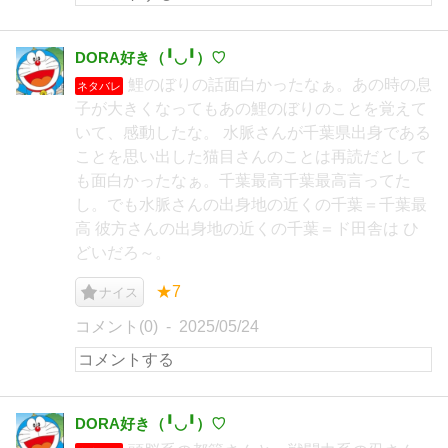
DORA好き（╹◡╹）♡
鯉のぼりの話面白かったなぁ。あの時の息
ネタバレ
子が大きくなってもあの鯉のぼりのことを覚えて
いて、感動したな。 水脈さんが千葉県出身である
ことを思い出した猫目さんのことは再読だとして
も面白かったなぁ。千葉最高千葉最高言ってた
し。でも水脈さんの出身地の近くの千葉＝千葉最
高 彼方さんの出身地の近くの千葉＝ド田舎は ひ
どいだろ～。
★7
ナイス
コメント(0)
2025/05/24
DORA好き（╹◡╹）♡