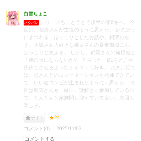
白雪ちょこ
シリーズも、とうとう後半の第6巻へ。 今
ネタバレ
回は、都築さんが主役のように思えた。 鯉のぼり
にまつわる、ほっこりとしたお話や、相変わら
ず、水脈さん大好きな猫目さんの暴走加減にも、
ほっこりと笑える。 しかし、都築さんの俺様感と
「俺の犬にならないか?」と言った、BLをどこか
彷彿とさせるようなテイストも好き。 おまけ話で
は、忍さんとのコンビネーションも発揮できてい
て、いい名コンビが生まれたようにも思えた。 今
回は蘇芳さんも一緒に、謎解きに参加しているの
で、どんどんと家族間も増えていて良い。次回も
楽しみ。
★24
ナイス
コメント(0)
2025/11/03