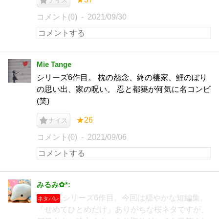
ナイス
コメント(0)
2021/09/30
Mie Tange
シリーズ6作目。 枕の怨念、終の棲家、鯉のぼり
の思い出、家の呪い。 忍と都築が何気に名コンビ
(笑)
★26
ナイス
コメント(0)
2021/09/06
みるみ✿*:
シリーズ6作目。今回は穏やかな短編集。
ネタバレ
「せめてひとめだけ」ありがちな桜ネタですが、