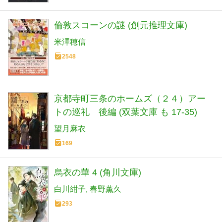
倫敦スコーンの謎 (創元推理文庫)
米澤穂信
2548
京都寺町三条のホームズ（２４）アー
トの巡礼 後編 (双葉文庫 も 17-35)
望月麻衣
169
烏衣の華 4 (角川文庫)
白川紺子
春野薫久
293