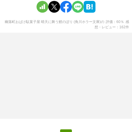
幽落町おばけ駄菓子屋 晴天に舞う鯉のぼり (角川ホラー文庫)
の
評価
60
％
感
想・レビュー
162
件