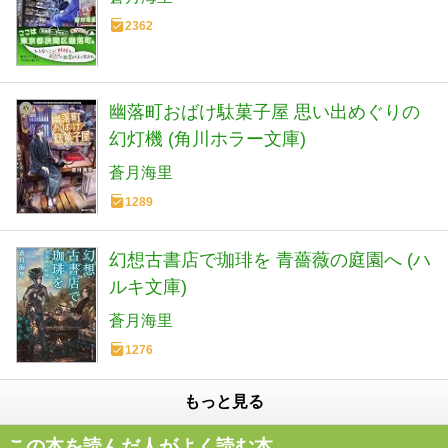
2362
幽落町おばけ駄菓子屋 思い出めぐりの
幻灯機 (角川ホラー文庫)
蒼月海里
1289
幻想古書店で珈琲を 青薔薇の庭園へ (ハ
ルキ文庫)
蒼月海里
1276
もっと見る
この本を読んだ人がよく読む本