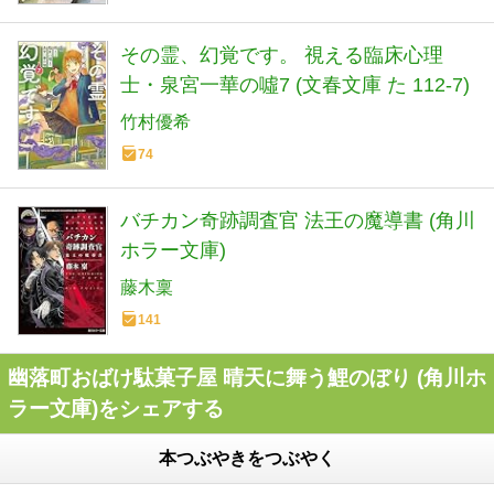
その霊、幻覚です。 視える臨床心理
士・泉宮一華の噓7 (文春文庫 た 112-7)
竹村優希
74
バチカン奇跡調査官 法王の魔導書 (角川
ホラー文庫)
藤木稟
141
幽落町おばけ駄菓子屋 晴天に舞う鯉のぼり (角川ホ
ラー文庫)をシェアする
本つぶやきをつぶやく