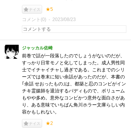
★5
ナイス
コメント(0)
2023/08/23
ジャッカル佐崎
前巻で話が一段落したのでしょうがないのだが、
すっかり日常モノと化してしまった。成人男性同
士でイチャイチャし過ぎである。これまでのシリ
ーズでは巻末に短い余話があったのだが、本書の
｢余話 せおったもの｣は、都築と忍のコンビがイン
チキ霊媒師を退治するバディもので、ボリューム
もやや多め。意外なコンビかつ意外な面白さがあ
り、ある意味でいちばん角川ホラー文庫らしい内
容かもしれない。
★2
ナイス