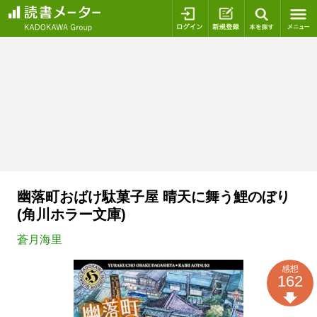
ログイン
新規登録
本を探
幽落町おばけ駄菓子屋 晴天に舞う鯉のぼり
(角川ホラー文庫)
蒼月海里
感想
162