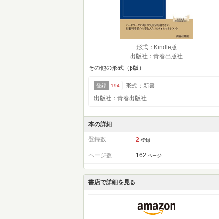
形式：Kindle版
出版社：青春出版社
その他の形式（β版）
形式：新書
登録
194
出版社：青春出版社
本の詳細
登録数
2
登録
ページ数
162
ページ
書店で詳細を見る