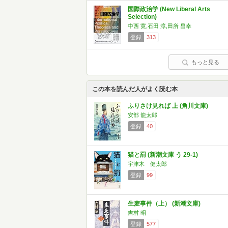
国際政治学 (New Liberal Arts
Selection)
中西 寛,石田 淳,田所 昌幸
登録
313
もっと見る
この本を読んだ人がよく読む本
ふりさけ見れば 上 (角川文庫)
安部 龍太郎
登録
40
猫と罰 (新潮文庫 う 29-1)
宇津木 健太郎
登録
99
生麦事件（上） (新潮文庫)
吉村 昭
登録
577