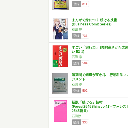
登録
811
まんがで身につく 続ける技術
(Business ComicSeries)
石田 淳
登録
731
すごい「実行力」 (知的生きかた文
い 53-1)
石田 淳
登録
584
短期間で組織が変わる 行動科学マ
ジメント
石田 淳
登録
502
新版「続ける」技術
(Forest2545Shinsyo 41) (フォレス
2545新書)
石田淳
登録
336