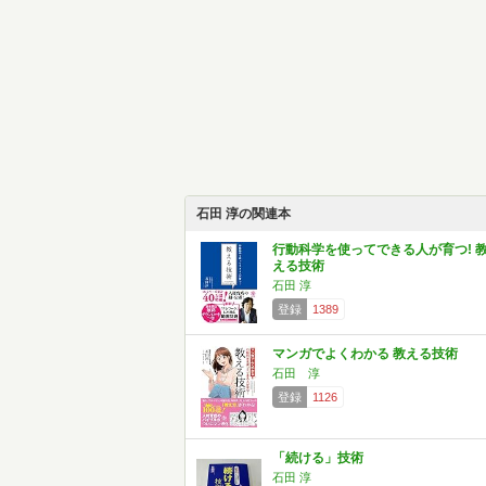
石田 淳の関連本
行動科学を使ってできる人が育つ! 
える技術
石田 淳
登録
1389
マンガでよくわかる 教える技術
石田 淳
登録
1126
「続ける」技術
石田 淳