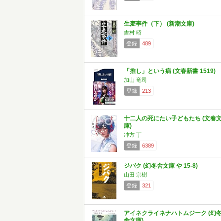
生麦事件（下） (新潮文庫)
吉村 昭
登録
489
「推し」という病 (文春新書 1519)
加山 竜司
登録
213
十二人の死にたい子どもたち (文春
庫)
冲方 丁
登録
6389
ジバク (幻冬舎文庫 や 15-8)
山田 宗樹
登録
321
アイネクライネナハトムジーク (幻
舎文庫)