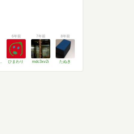
6年前
7年前
8年前
tsukuyomi
ひまわり
mdc3xv2i
たぬき