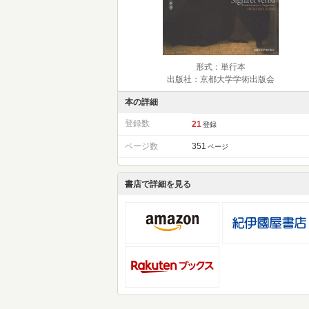
形式：単行本
出版社：京都大学学術出版会
本の詳細
登録数
21
登録
ページ数
351
ページ
書店で詳細を見る