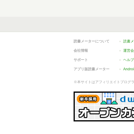
読書メーターについて
読書メ
会社情報
運営会
サポート
ヘルプ
アプリ版読書メーター
Andr
※本サイトはアフィリエイトプログ