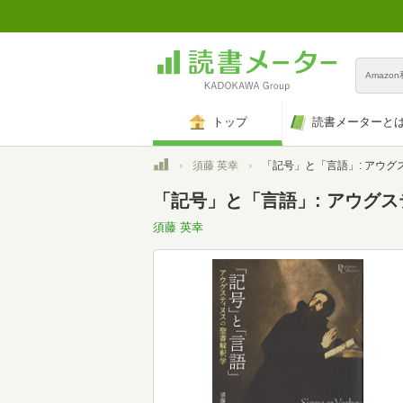
Amazo
トップ
読書メーターと
トップ
須藤 英幸
「記号」と「言語」: アウグスティヌスの聖書解釈学 (プリミエ・
「記号」と「言語」: アウグス
須藤 英幸