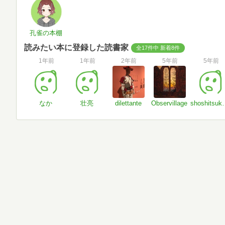
孔雀の本棚
読みたい本に登録した読書家
全17件中 新着8件
1年前
1年前
2年前
5年前
5年前
なか
壮亮
dilettante
Observillage
shoshi