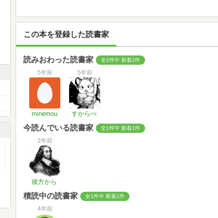
この本を登録した読書家
読みおわった読書家
全2件中 新着2件
5年前
5年前
minemou
すからべ
今読んでいる読書家
全1件中 新着1件
2年前
彼方から
積読中の読書家
全1件中 新着1件
4年前